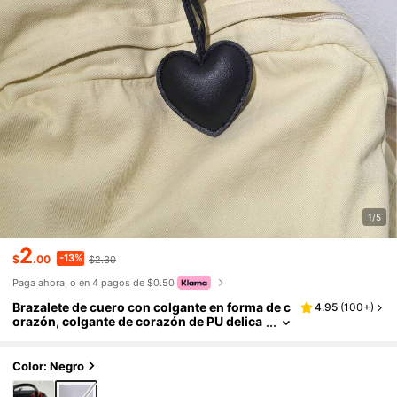
1/5
2
-13%
$
.00
$2.30
Paga ahora, o en 4 pagos de $0.50
Brazalete de cuero con colgante en forma de c
4.95
(
100+
)
orazón, colgante de corazón de PU delica
do, accesorio de moda compacto, regalo
de Navidad, regalo de Acción de Gracias, Y2K
Color: Negro