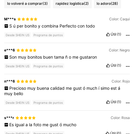
lo volveré a comprar
(3)
rapidez logística
(2)
lo adoro
(28)
M***s
Color: Caqui
S
ú
per
bonito
y
combina
Perfecto
con
todo
Útil
(1)
Desde SHEIN US
Programa de puntos
e***6
Color: Negro
Son
muy
bonitos
buen
tama
ñ
o
me
gustaron
Útil
(1)
Desde SHEIN US
Programa de puntos
n***6
Color: Rojo
Precioso
muy
buena
calidad
me
gust
ó
much
í
simo
est
á
muy
bello
Útil
(1)
Desde SHEIN US
Programa de puntos
s***r
Color: Rosa
Es
igual
a
la
foto
me
gust
ó
mucho
Útil
(0)
Desde SHEIN US
Programa de puntos