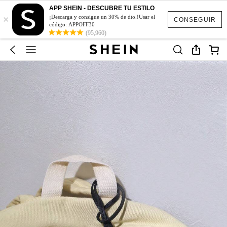
APP SHEIN - DESCUBRE TU ESTILO
×
¡Descarga y consigue un 30% de dto.!Usar el
CONSEGUIR
código: APPOFF30
(95,960)