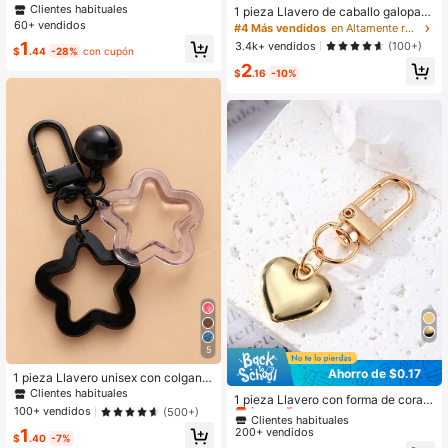
ón de metal de color plateado, dise
Clientes habituales
1 pieza Llavero de caballo galopan
ño creativo con lazo negro, accesor
60+ vendidos
do y perro - Encanto ecuestre de cu
#4 Más vendidos
en Altamente recomprado Colgante
io para regalo de pareja o Día de Sa
ero PU, 14 colores - Correa ajustabl
1
3.4k+ vendidos
(100+)
n Valentín, regalos de dama de hon
$
.44
-28%
con cupón
e para llaves, bolsos, cadenas de te
or, accesorios Y2K
2
léfono
$
.16
-10%
5
Ahorro de $0.17
1 pieza Llavero unisex con colgante
Clientes habituales
protector de auriculares con diseño
Clientes habituales
¡Casi agotado!
1 pieza Llavero con forma de coraz
de estrella hueca
100+ vendidos
(500+)
ón dorado de diseño moderno, regal
Clientes habituales
Clientes habituales
o de pareja y accesorio para bolso,
200+ vendidos
1
¡Casi agotado!
¡Casi agotado!
$
.40
-7%
regalo para mujeres, accesorio de ll