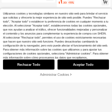
Clientes habituales
1
avero, regalitos pequeños
$
.33
-11%
¡Casi agotado!
Utilizamos cookies y tecnologías similares en nuestro sitio web para brindar el servicio
que solicitas y ofrecerte la mejor experiencia de sitio web posible. Puedes "Rechazar
todo", "Aceptar todo" o establecer tu preferencia de cookies en cualquier momento a tu
elección. Al seleccionar "Aceptar todo", estableceremos todas las cookies opcionales,
que nos ayudan a analizar el tráfico, ofrecer funcionalidades mejoradas y personalizar
Mostrar artículos similares con stock
Ver todo
el contenido y los anuncios para complementar tu experiencia de compra con SHEIN.
Al seleccionar "Rechazar todo", permites el uso de cookies estrictamente necesarias
que hacen que nuestro sitio web funcione. Puedes desactivarlas cambiando la
configuración de tu navegador, pero esto puede afectar el funcionamiento del sitio web.
Para obtener más información sobre las cookies que utilizamos y para ajustar tus
configuraciones de cookies opcionales, selecciona "Administrar cookies". Para obtener
más información sobre cómo procesamos los datos que recopilamos,
Rechazar Todo
Aceptar Todo
Lo sentimos, este producto está agotado.
Administrar Cookies
AGOTADO