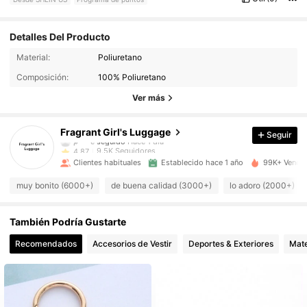
Detalles Del Producto
9.5K Seguidores
4.87
Material:
Poliuretano
Composición:
100% Poliuretano
9.5K Seguidores
4.87
Ver más
9.5K Seguidores
4.87
Fragrant Girl's Luggage
Seguir
9.5K Seguidores
4.87
Clientes habituales
Establecido hace 1 año
99K+ Vendid
9.5K Seguidores
4.87
muy bonito (6000+)
de buena calidad (3000+)
lo adoro (2000+)
9.5K Seguidores
4.87
También Podría Gustarte
9.5K Seguidores
4.87
Recomendados
Accesorios de Vestir
Deportes & Exteriores
Mate
9.5K Seguidores
4.87
9.5K Seguidores
4.87