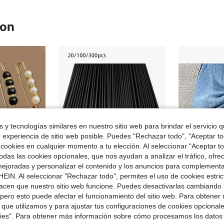
ron
 y tecnologías similares en nuestro sitio web para brindar el servicio qu
r experiencia de sitio web posible. Puedes "Rechazar todo", "Aceptar t
 cookies en cualquier momento a tu elección. Al seleccionar "Aceptar to
das las cookies opcionales, que nos ayudan a analizar el tráfico, ofre
ejoradas y personalizar el contenido y los anuncios para complementa
EIN. Al seleccionar "Rechazar todo", permites el uso de cookies estri
acen que nuestro sitio web funcione. Puedes desactivarlas cambiando 
en Otros excipientes para la decoración de prendas
en Pincel de pintura
#2 Más vendidos
#3 Más vendid
ura para el hogar, apto para mujeres y niñas para ajustar la cintura del pantalón y decorar (4/6/1 pieza)
20/100/300 piezas Pinceles de pintura de nailon negro con punta plana y redonda, juego profesional de pinceles de pintura acrílica para pintura al óleo, acuarela, artista de rostro, ideal para artistas y aficionados. Perfecto para pintura acrílica, pintura al óleo, acuarela, lienzo, arte de rocas y arte de uñas.
2 piezas Clips de tobillo para jeans con perl
pero esto puede afectar el funcionamiento del sitio web. Para obtener
-20%
-14%
¡Casi agotado!
¡Casi agotado
 que utilizamos y para ajustar tus configuraciones de cookies opcional
en Otros excipientes para la decoración de prendas
en Otros excipientes para la decoración de prendas
en Pincel de pintura
en Pincel de pintura
#2 Más vendidos
#2 Más vendidos
#3 Más vendid
#3 Más vendid
¡Casi agotado!
¡Casi agotado!
¡Casi agotado
¡Casi agotado
kies". Para obtener más información sobre cómo procesamos los datos
$1.67
$1.20
didos
900+ vendidos
4k+ v
en Otros excipientes para la decoración de prendas
en Pincel de pintura
#2 Más vendidos
#3 Más vendid