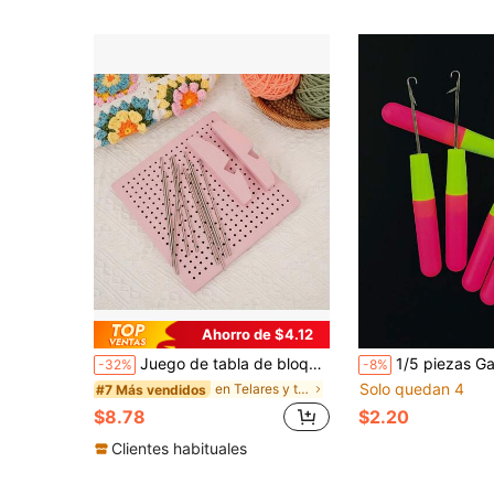
Ahorro de $4.12
Juego de tabla de bloqueo de ganchillo con soporte, alfileres de posicionamiento de acero inoxidable, herramienta de modelado vertical para tejido/ganchillo para motivos de ganchillo de hilo, DIY, múltiples colores disponibles
1/5 piezas Ganchillo de 7mm, Mango de goma suave de doble color rosa & verde, Cabeza de aguja metálica con púas, Aguja recta con bloqueo de contraste brillante, Herramienta profesional
-32%
-8%
Solo quedan 4
en Telares y tablas para tejer
#7 Más vendidos
$8.78
$2.20
Clientes habituales