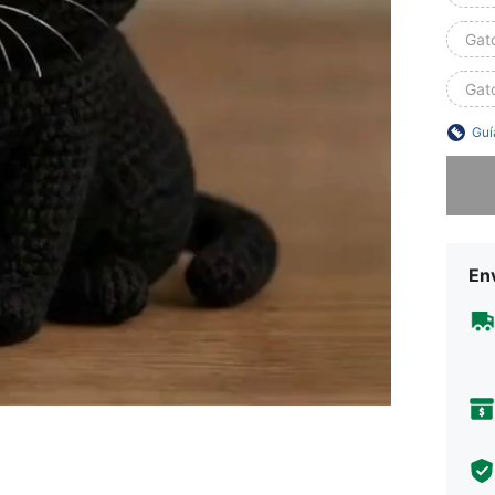
Gato
Gato
Guí
Lo sent
Env