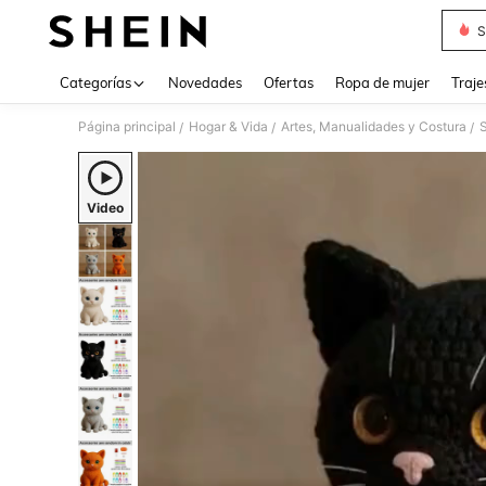
S
Use up 
Categorías
Novedades
Ofertas
Ropa de mujer
Traje
Página principal
Hogar & Vida
Artes, Manualidades y Costura
S
/
/
/
Video