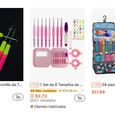
 para trenzado de cabello, Adecuada para entusiastas de manualidades, Compatible con rastas de Navidad DIY, Set de regalo de maquillaje festivo hecho a mano
1 Set de 8 Tamaños de Ganchillos de Crochet de Alta Calidad de 2-6mm con Bolsa de Almacenamiento de Cuero Sintético Rosa, Kit de Manualidades DIY para Tejer y Hacer Suéteres para Principiantes, Almacenamiento de Hilo
58 piezas/130 piezas Juego de ganchillo y tejido, Kit de herramientas para principiantes de ganchillo y tejido DIY, Incluye bol
-11%
-14%
en Kits de crochet
#8 Más vendidos
$11.89
$3.73
200+ vendidos
Clientes habituales