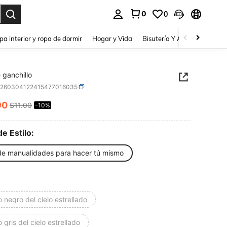
0
0
a. Press Enter to select.
pa interior y ropa de dormir
Hogar y Vida
Bisutería Y Accesorios
Be
e ganchillo
h260304122415477016035
90
$11.00
-10%
ICE AND AVAILABILITY
de Estilo:
 de manualidades para hacer tú mismo
 negro del cielo estrellado
 gris del cielo estrellado