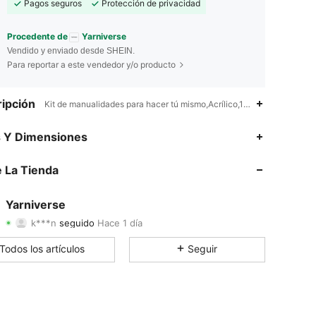
Pagos seguros
Protección de privacidad
Procedente de
Yarniverse
Vendido y enviado desde SHEIN.
Para reportar a este vendedor y/o producto
ipción
Kit de manualidades para hacer tú mismo,Acrílico,100% Acrílico
3.93
24
254
s Y Dimensiones
3.93
24
254
 La Tienda
3.93
24
254
Yarniverse
k***n
seguido
Hace 1 día
3.93
24
254
Calificación
Artículos
Seguidores
Todos los artículos
Seguir
3.93
24
254
3.93
24
254