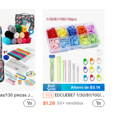
Ahorro de $0.14
sa de almacenamiento portátil, herramientas de ganchillo e hilo - Adecuado para principiantes, puede tejer ropa para mascotas, calcetines, guantes, bufandas, sombreros, flores, bolsas, bolsillos, regalos, accesorios decorativos (Hilo y ganchillos de color aleatorio)
EDCUEBE7 1/30/81/100/136Pcs Marcadores de Tejer con Clip de Bloqueo Coloridos Stitch, Clips de Ganchillo con 15 Piezas de Agujas de Coser de Ojos Grandes, Surtido de Regla Suave y Caja de Almacenamiento, Kit Perfecto para Accesorios de Proyectos DIY de Tejido
-10%
$1.26
50+ vendidos