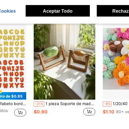
¡Casi agotado!
¡Casi agotado
Establecido hace 1 año
Cookies
Aceptar Todo
Rechaz
rro de $0.85
bres de niñas, mochilas coloridas, ropa, accesorios decorativos, regalos
1 pieza Soporte de madera giratorio para hilo con mecanismo giratorio para evitar que el hilo se enrede, adecuado para tejer, ganchillo, manualidades DIY, regalo ideal para entusiastas del tejido
1/20/40 piezas Apliques de Flores de Ganchillo - Flores Tejidas a Mano, Múltiples Colores, Flores de Hilo Tejidas a Mano DIY, Accesorios de Ropa, Decoración de Ropa, Adecuado para Manualidades DIY, Diademas, S
-31%
-8%
idos
$0.90
$1.10
80+ v