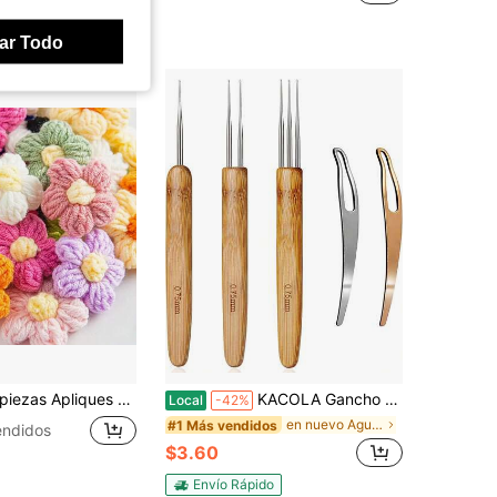
!
ar Todo
ombreros y Accesorios de Ropa, Suministros de Ganchillo, Accesorios de Costura, Bordado de Apliques, Hecho de Material de Alta Calidad, Suave y Exquisito, Opción Perfecta para Accesorios de Ropa, Suministros de Bordado, Accesorios de Ganchillo, Manualidades Terminadas, Proyectos Manuales del Hogar, Accesorios de Suéter, Regalos Personalizados, Regalos para la Abuela, Regalos Hechos a Mano
KACOLA Gancho de Crochet para Rastas, Aguja para Rastas, Aguja de Crochet para Rastas, Herramienta de Entrelazado para Rastas, Artesanía de Trenzas(0.75mm)
Local
-42%
en nuevo Agujas de crochet
#1 Más vendidos
endidos
$3.60
Envío Rápido