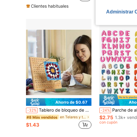
(100+)
Clientes habituales
Administrar 
Ahorro de $0.67
Aho
Tablero de bloqueo de madera para tejer, tapete de bloqueo de ganchillo para cuadrados de la abuela, adecuado para chales, bufandas, calcetines, suéteres y proyectos hechos a mano DIY. Un juego de tableros de bloqueo de ganchillo de madera, reutilizables para tejer a mano, coser y productos decorativos de costura.
Parche de alfabeto bordado en rosa, 26 piezas/paquete, adecuado para nom
-32%
-24%
$2.75
en Telares y tablas para tejer
1.3k+ vend
#8 Más vendidos
con cupón
$1.43