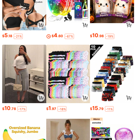
5
4
10
$
.18
$
.60
$
.98
-21%
-67%
-19%
10
1
15
$
.78
$
.97
$
.79
-17%
-18%
-11%