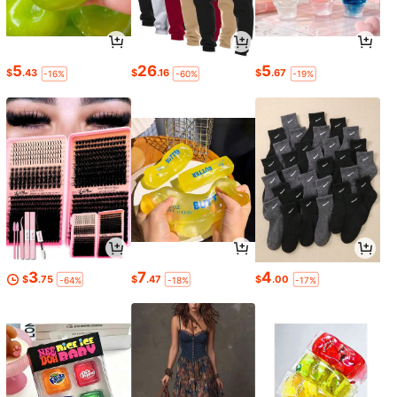
5
26
5
$
.43
$
.16
$
.67
-16%
-60%
-19%
3
7
4
$
.75
$
.47
$
.00
-64%
-18%
-17%