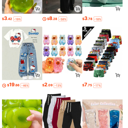
3
8
3
$
.42
$
.28
$
.78
-19%
-58%
-18%
19
2
7
$
.66
$
.09
$
.75
-46%
-13%
-17%