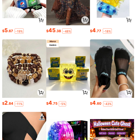
5
45
4
$
.67
$
.38
$
.77
-19%
-48%
-18%
2
4
4
$
.84
$
.75
$
.60
-11%
-5%
-43%