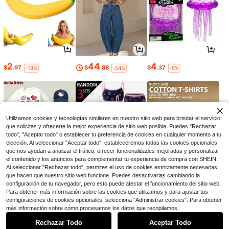
2
44
4
$
.97
$
.88
$
.37
-18%
-54%
-5%
Utilizamos cookies y tecnologías similares en nuestro sitio web para brindar el servicio
que solicitas y ofrecerte la mejor experiencia de sitio web posible. Puedes "Rechazar
todo", "Aceptar todo" o establecer tu preferencia de cookies en cualquier momento a tu
elección. Al seleccionar "Aceptar todo", estableceremos todas las cookies opcionales,
que nos ayudan a analizar el tráfico, ofrecer funcionalidades mejoradas y personalizar
el contenido y los anuncios para complementar tu experiencia de compra con SHEIN.
Al seleccionar "Rechazar todo", permites el uso de cookies estrictamente necesarias
que hacen que nuestro sitio web funcione. Puedes desactivarlas cambiando la
25
7
5
configuración de tu navegador, pero esto puede afectar el funcionamiento del sitio web.
$
.38
$
.41
$
.51
-42%
-36%
-94%
Para obtener más información sobre las cookies que utilizamos y para ajustar tus
configuraciones de cookies opcionales, selecciona "Administrar cookies". Para obtener
1
más información sobre cómo procesamos los datos que recopilamos,
0
Rechazar Todo
Aceptar Todo