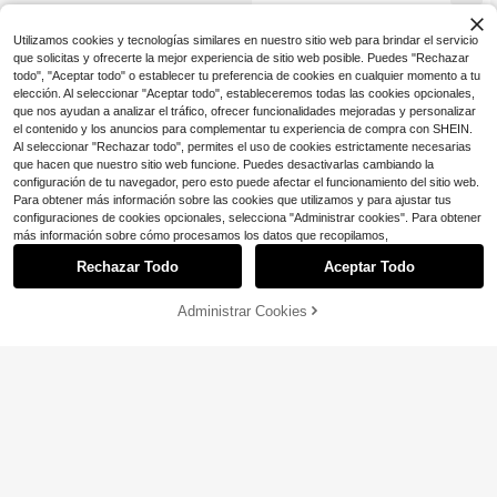
a al colegio, vacaciones de verano,
primavera, Día de San Valentín, cita
s. Vestido rojo de rosas, vestido ajus
Utilizamos cookies y tecnologías similares en nuestro sitio web para brindar el servicio
tado para figura de reloj de arena
que solicitas y ofrecerte la mejor experiencia de sitio web posible. Puedes "Rechazar
todo", "Aceptar todo" o establecer tu preferencia de cookies en cualquier momento a tu
elección. Al seleccionar "Aceptar todo", estableceremos todas las cookies opcionales,
que nos ayudan a analizar el tráfico, ofrecer funcionalidades mejoradas y personalizar
el contenido y los anuncios para complementar tu experiencia de compra con SHEIN.
Al seleccionar "Rechazar todo", permites el uso de cookies estrictamente necesarias
que hacen que nuestro sitio web funcione. Puedes desactivarlas cambiando la
configuración de tu navegador, pero esto puede afectar el funcionamiento del sitio web.
Para obtener más información sobre las cookies que utilizamos y para ajustar tus
configuraciones de cookies opcionales, selecciona "Administrar cookies". Para obtener
más información sobre cómo procesamos los datos que recopilamos,
Rechazar Todo
Aceptar Todo
Administrar Cookies
¡19% DE DESCUENTO!
AÑADIR A LA BOLSA