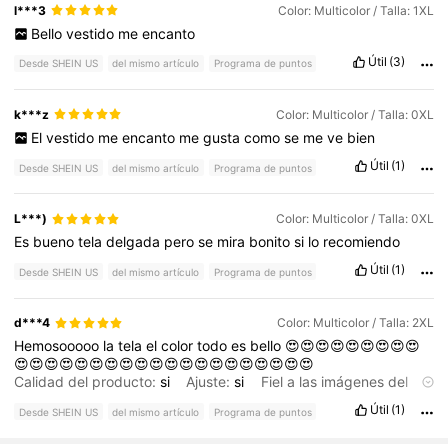
l***3
Color: Multicolor / Talla: 1XL
Bello
vestido
me
encanto
Útil
(3)
Desde SHEIN US
del mismo artículo
Programa de puntos
k***z
Color: Multicolor / Talla: 0XL
El
vestido
me
encanto
me
gusta
como
se
me
ve
bien
Útil
(1)
Desde SHEIN US
del mismo artículo
Programa de puntos
L***)
Color: Multicolor / Talla: 0XL
Es
bueno
tela
delgada
pero
se
mira
bonito
si
lo
recomiendo
Útil
(1)
Desde SHEIN US
del mismo artículo
Programa de puntos
d***4
Color: Multicolor / Talla: 2XL
Hemosooooo
la
tela
el
color
todo
es
bello
😍😍😍😍😍😍😍😍😍
😍😍😍😍😍😍😍😍😍😍😍😍😍😍😍😍😍😍😍😍
Calidad del producto:
si
Ajuste:
si
Fiel a las imágenes del
producto:
si
Descripción del aroma:
si
Útil
(1)
Desde SHEIN US
del mismo artículo
Programa de puntos