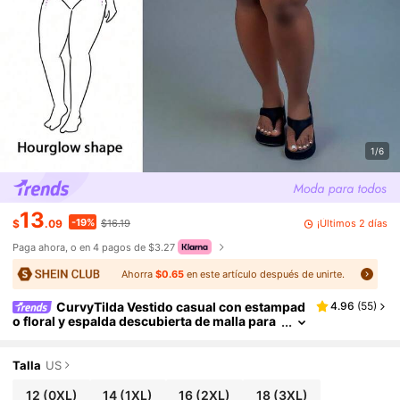
1/6
13
-19%
¡Últimos 2 días
$
.09
$16.19
Paga ahora, o en 4 pagos de $3.27
Ahorra
$0.65
en este artículo después de unirte.
CurvyTilda Vestido casual con estampad
4.96
(
55
)
o floral y espalda descubierta de malla para
mujer talla grande, otoño/invierno
Talla
US
12
(0XL)
14
(1XL)
16
(2XL)
18
(3XL)