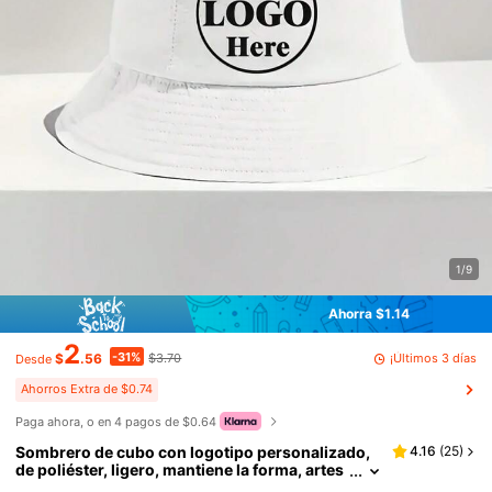
1/9
Ahorra $1.14
2
-31%
¡Últimos 3 días
$
.56
$3.70
Desde
Ahorros Extra de $0.74
Paga ahora, o en 4 pagos de $0.64
Sombrero de cubo con logotipo personalizado,
4.16
(
25
)
de poliéster, ligero, mantiene la forma, artes
anía de impresión, transpirable, suave, cóm