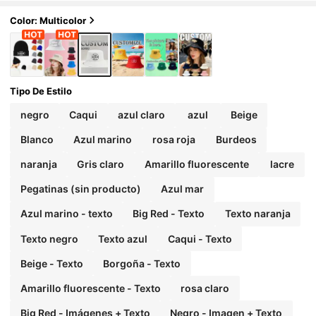
odo, deportivo para hombres, mujeres, uso al air
e libre, uso diario, todas las estaciones, regalo p
Color: Multicolor
ara el Día de San Valentín, Acción de Gracias, Añ
o Nuevo, regalo personalizado
Tipo De Estilo
negro
Caqui
azul claro
azul
Beige
Blanco
Azul marino
rosa roja
Burdeos
naranja
Gris claro
Amarillo fluorescente
lacre
Pegatinas (sin producto)
Azul mar
Azul marino - texto
Big Red - Texto
Texto naranja
Texto negro
Texto azul
Caqui - Texto
Beige - Texto
Borgoña - Texto
Amarillo fluorescente - Texto
rosa claro
Big Red - Imágenes + Texto
Negro - Imagen + Texto