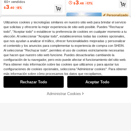
3
onalizado, gorras de béisbol al por
60+ vendidos
xto, gorras de béisbol personalizada
$
.48
-17%
mayor para pedidos de equipos y c
s, gorras de béisbol personalizadas
3
$
.40
-8%
orporativos, gorras de malla con log
para mujeres, gorras de sol unisex c
otipo impreso personalizado, gorras
on letras en inglés de varios colore
de papá personalizadas con logotip
s, se puede imprimir cualquier patró
o y malla transpirable, hebilla ajusta
n, gorras de béisbol con fotos perso
Utilizamos cookies y tecnologías similares en nuestro sitio web para brindar el servicio
ble de un solo clic, adecuadas para
nalizadas y gorras de béisbol perso
que solicitas y ofrecerte la mejor experiencia de sitio web posible. Puedes "Rechazar
deportes, eventos, marketing, unifor
nalizadas y divertidas, adecuadas p
todo", "Aceptar todo" o establecer tu preferencia de cookies en cualquier momento a tu
mes de equipo y regalos promocion
ara el Día de San Valentín, cumplea
elección. Al seleccionar "Aceptar todo", estableceremos todas las cookies opcionales,
ales con descuentos al por mayor, a
ños, regalos y otras ocasiones. Gorr
que nos ayudan a analizar el tráfico, ofrecer funcionalidades mejoradas y personalizar
decuadas para actividades al aire li
as de béisbol retro, adecuadas para
el contenido y los anuncios para complementar tu experiencia de compra con SHEIN.
bre, estilo casual
nuevos padres, novias, despedidas
Al seleccionar "Rechazar todo", permites el uso de cookies estrictamente necesarias
de soltero, regalos para el Día del P
adre
que hacen que nuestro sitio web funcione. Puedes desactivarlas cambiando la
configuración de tu navegador, pero esto puede afectar el funcionamiento del sitio web.
Para obtener más información sobre las cookies que utilizamos y para ajustar tus
configuraciones de cookies opcionales, selecciona "Administrar cookies". Para obtener
más información sobre cómo procesamos los datos que recopilamos,
Rechazar Todo
Aceptar Todo
Al hacer clic en "Personalizar", accedes a estos Términos y Condiciones.
Ahorro de $0.68
Administrar Cookies
Personalizar ahora
Ahorro de $1.48
1 pieza Sombrero de cubo personali
4
zado con cara, sombrero de cubo p
Gorra de béisbol personalizable (tex
$
.32
-14%
ersonalizado con foto, sombrero de
to/patrón) - Unisex, talla ajustable,
50+ vendidos
cubo personalizado unisex, sombrer
múltiples colores. Diseñada con letr
3
$
.92
-27%
con cupón
o personalizado con cara, sombrero
as en inglés, adecuada para hombr
de cubo personalizado con foto, so
es y mujeres. Estos sombreros de so
mbrero de verano para fiestas, som
l se pueden imprimir directamente c
brero de cubo para dama de honor/
on cualquier patrón.