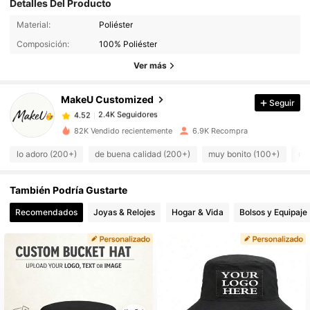
Detalles Del Producto
Material:
Poliéster
2.4K Seguidores
4.52
Composición:
100% Poliéster
Ver más
2.4K Seguidores
4.52
MakeU Customized
Seguir
2.4K Seguidores
4.52
82K Vendido recientemente
6.9K Recompra
lo adoro (200+)
de buena calidad (200+)
muy bonito (100+)
qu
2.4K Seguidores
4.52
También Podría Gustarte
2.4K Seguidores
4.52
Recomendados
Joyas & Relojes
Hogar & Vida
Bolsos y Equipaje
2.4K Seguidores
4.52
2.4K Seguidores
4.52