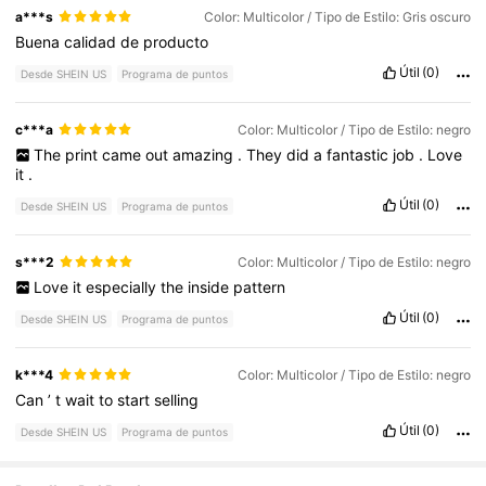
a***s
Color: Multicolor / Tipo de Estilo: Gris oscuro
Buena
calidad
de
producto
Útil
(0)
Desde SHEIN US
Programa de puntos
c***a
Color: Multicolor / Tipo de Estilo: negro
The
print
came
out
amazing
.
They
did
a
fantastic
job
.
Love
it
.
Útil
(0)
Desde SHEIN US
Programa de puntos
s***2
Color: Multicolor / Tipo de Estilo: negro
Love
it
especially
the
inside
pattern
Útil
(0)
Desde SHEIN US
Programa de puntos
k***4
Color: Multicolor / Tipo de Estilo: negro
Can
’
t
wait
to
start
selling
Útil
(0)
Desde SHEIN US
Programa de puntos