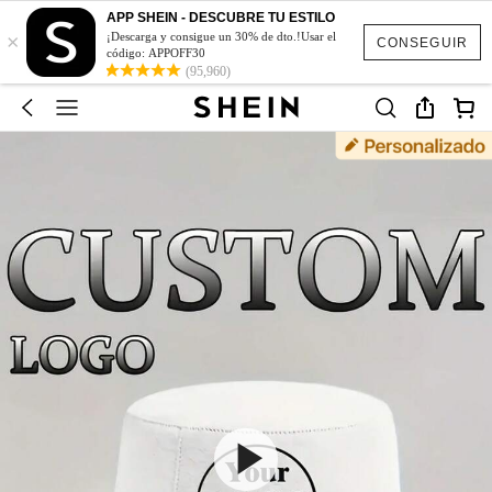
APP SHEIN - DESCUBRE TU ESTILO
×
¡Descarga y consigue un 30% de dto.!Usar el
CONSEGUIR
código: APPOFF30
(95,960)