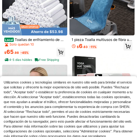
Juego de 24 Paños de Limpieza – T
oallas Faciales Suaves y Absorbent
Solo quedan 8
Ahorro de $53.98
es para Uso en Baño & Gimnasio – T
5
oallas de Punta de Dedo Altamente
Toallas de enfriamiento de 4
1 pieza Toalla multiusos de fibra ult
$
.09
-12%
Local
Absorbentes y de Tacto Suave & Pa
0" X 12" Toalla de hielo suave y tra
rafina, absorbente del sudor, toalla
Solo quedan 10
6
$
.83
-11%
ños Reutilizables, Duraderos & Lav
nspirable Toalla fresca de yoga Toa
de secado rápido, adecuada para c
65
ables a Máquina - Multicolor, 10x1
llas de microfibra para el gimnasio
orrer al aire libre, esterilla de equipo
$
.98
-45%
0 Pulgadas
Toalla de entrenamiento para el cu
de gimnasio, toalla de baño con her
4-5 días hábiles
Free Shipping
ello y la cara para yoga, deportes, g
moso patrón bordado, toalla de bañ
olf, gimnasio, campamento, correr,
o, decoración de otoño para el hog
100 Piezas de Toallas Comprimidas
HiFKing
ar, decoración de baño para vacaci
Desechables Engrosadas, Toallas F
ones, artículos esenciales de playa,
Solo quedan 1
aciales Desechables Adecuadas pa
de vuelta a la escuela
100+ vendidos
ra Uso Húmedo y Seco, Ideales par
Utilizamos cookies y tecnologías similares en nuestro sitio web para brindar el servicio
4
a Uso en Verano, Viajes al Aire Libr
que solicitas y ofrecerte la mejor experiencia de sitio web posible. Puedes "Rechazar
$
.80
-32%
e, Camping y Senderismo, lo que la
todo", "Aceptar todo" o establecer tu preferencia de cookies en cualquier momento a tu
s Convierte en un Excelente Regalo
elección. Al seleccionar "Aceptar todo", estableceremos todas las cookies opcionales,
para la Temporada de Regreso a la
que nos ayudan a analizar el tráfico, ofrecer funcionalidades mejoradas y personalizar
Escuela, Navidad,
el contenido y los anuncios para complementar tu experiencia de compra con SHEIN.
Al seleccionar "Rechazar todo", permites el uso de cookies estrictamente necesarias
Ahorro de $53.98
que hacen que nuestro sitio web funcione. Puedes desactivarlas cambiando la
configuración de tu navegador, pero esto puede afectar el funcionamiento del sitio web.
Toalla de esterilla de yoga -
Local
Microfibra antideslizante para yoga
Para obtener más información sobre las cookies que utilizamos y para ajustar tus
Solo quedan 10
caliente y pilates | Super absorbent
Ahorro de $9.59
configuraciones de cookies opcionales, selecciona "Administrar cookies". Para obtener
65
e, ligera y lavable a máquina 72"X2
$
.98
-45%
más información sobre cómo procesamos los datos que recopilamos,