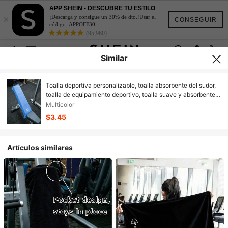
APP SHEIN - DESCUBRE TU ESTILO
×
¡Descarga y consigue un 30% de dto.!Usar el
CONSEGUIR
código: APPOFF30
(95,960)
Similar
Toalla deportiva personalizable, toalla absorbente del sudor,
toalla de equipamiento deportivo, toalla suave y absorbente
transpirable para fitness
Multicolor
$3.45
Artículos similares