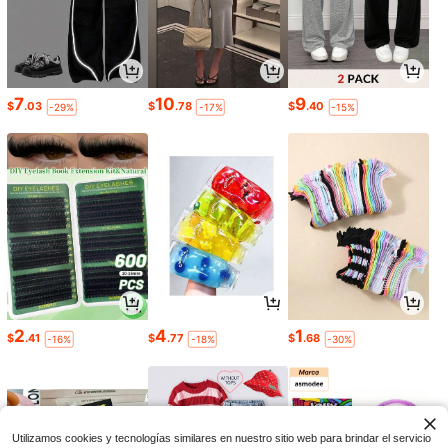
7
10
9
$
.03
$
.78
$
.40
-29%
-17%
-15%
2
4
1
$
.41
$
.77
$
.68
-16%
-18%
-30%
Utilizamos cookies y tecnologías similares en nuestro sitio web para brindar el servicio