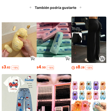
do, tela de punto, fácil cuidado, ade
cuado para nuevos padres, regalo p
También podría gustarte
erfecto para bebé
3
4
8
$
.82
$
.50
$
.28
-19%
-18%
-58%