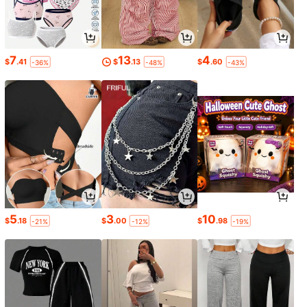
7
13
4
$
.41
$
.13
$
.60
-36%
-48%
-43%
5
3
10
$
.18
$
.00
$
.98
-21%
-12%
-19%