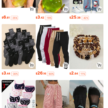
6
3
25
$
.81
$
.42
$
.38
-25%
-19%
-42%
3
26
2
$
.44
$
.16
$
.84
-30%
-60%
-11%