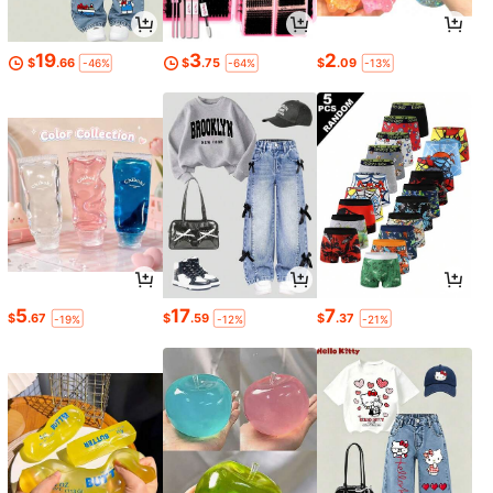
19
3
2
$
.66
$
.75
$
.09
-46%
-64%
-13%
5
17
7
$
.67
$
.59
$
.37
-19%
-12%
-21%