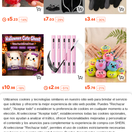
5
7
3
$
.23
$
.03
$
.44
-14%
-29%
-30%
10
2
5
$
.98
$
.06
$
.76
-18%
-51%
-21%
Utilizamos cookies y tecnologías similares en nuestro sitio web para brindar el servicio
que solicitas y ofrecerte la mejor experiencia de sitio web posible. Puedes "Rechazar
todo", "Aceptar todo" o establecer tu preferencia de cookies en cualquier momento a tu
elección. Al seleccionar "Aceptar todo", estableceremos todas las cookies opcionales,
que nos ayudan a analizar el tráfico, ofrecer funcionalidades mejoradas y personalizar
el contenido y los anuncios para complementar tu experiencia de compra con SHEIN.
Al seleccionar "Rechazar todo", permites el uso de cookies estrictamente necesarias