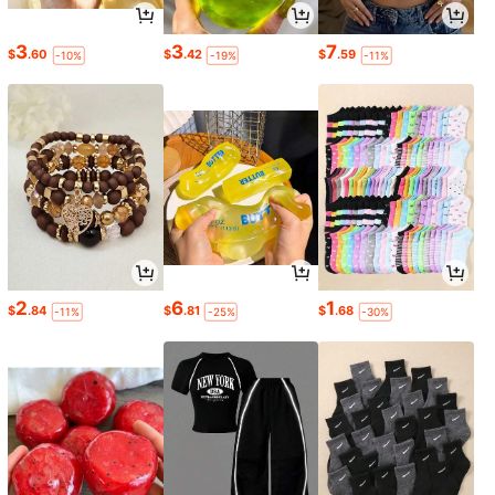
3
3
7
$
.60
$
.42
$
.59
-10%
-19%
-11%
2
6
1
$
.84
$
.81
$
.68
-11%
-25%
-30%