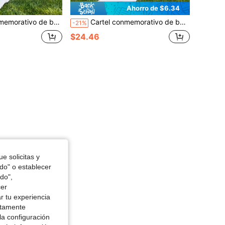
Ahorro de $6.34
ra silla de ceremonia de boda para conmemorar a los seres queridos fallecidos, placa conmemorativa de boda personalizada
Cartel conmemorativo de boda reservado, placa de tela personalizada, bandera para silla de ceremonia de boda para conmemorar a los seres queridos fallecidos, placa conmemorativa de boda personalizada
-21%
$24.46
e solicitas y
odo" o establecer
do",
cer
r tu experiencia
ctamente
la configuración