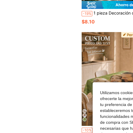
Ahorro d
1 pieza Decoración de pared personalizada para firma de boda, decoración de pared de boda en lienzo, eslogan conmemorativo en tela, dis
-19%
$8.10
Utilizamos cookies
ofrecerte la mejo
tu preferencia de
estableceremos to
funcionalidades m
de compra con SH
necesarias que h
1 pieza Mantel personalizado, Mantel con foto personalizada, Regalo de cumpleaños, Decoración del hogar, Regalo personalizado, Mantel para exposic
-10%