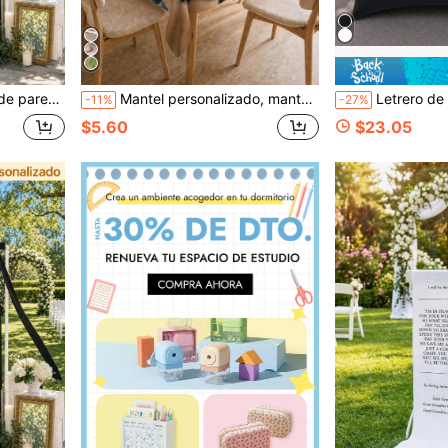
seño minimalista, decoración de boda personalizada
Mantel personalizado, mantel con impresión de foto, regalo de cumpleaños, regalo personalizado para decoración del hogar, mantel para exposición benéfica, mantel DIY
Letrero de Reserva de Silla de Boda Personalizado, Pancarta de Tela de M
-11%
-27%
$5.60
$23.05