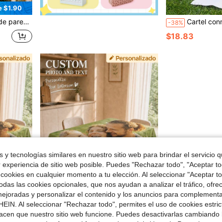
e $1.90
eño minimalista, decoración de boda personalizada
Cartel conmemorativo de boda reservado, placa de tela personalizada, bandera pa
-38%
$18.83
 y tecnologías similares en nuestro sitio web para brindar el servicio qu
r experiencia de sitio web posible. Puedes "Rechazar todo", "Aceptar t
 cookies en cualquier momento a tu elección. Al seleccionar "Aceptar to
das las cookies opcionales, que nos ayudan a analizar el tráfico, ofre
ejoradas y personalizar el contenido y los anuncios para complementa
EIN. Al seleccionar "Rechazar todo", permites el uso de cookies estri
acen que nuestro sitio web funcione. Puedes desactivarlas cambiando 
ión benéfica, Mantel DIY, Artículos esenciales para bodas
Mantel personalizado, mantel personalizado con foto, regalo de cumpleaños, regalo personalizado para decoración del hogar, mantel para exposición benéfica, mantel DIY
-10%