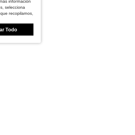
 más información
es, selecciona
 que recopilamos,
ar Todo