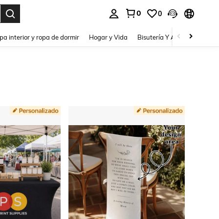
0
0
pa interior y ropa de dormir
Hogar y Vida
Bisutería Y Accesorios
Be