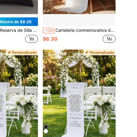
Ahorro de $8.55
emorial, Pancarta de Silla de Boda de Memorial de Seres Queridos, Letrero de Boda de Memorial Personalizado
Cartelería conmemorativa de boda personalizada - Señalización reservada para boda, Cartelería de tela personalizada, Bandera de silla reservada para boda, Cartelería conmemorativa de boda personalizada, Cartelería conmemorativa de silla, Placa conmemorativa de silla de boda personalizada, Comité de graduación, Múltiples estilos disponibles
-10%
$6.30