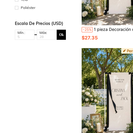
Poliéster
Escala De Precios (USD)
1 pieza Decoración de pared personalizada para firma de boda, decoración de pared de boda en lienzo, eslogan conmemorativo en tela, di
-25%
Mín.:
Máx:
Ok
$27.35