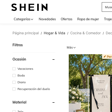
Muse
Categorías
Novedades
Ofertas
Ropa de mujer
Traje
Página principal
Hogar & Vida
Cocina & Comedor
Dec
/
/
/
Filtros
Más
Ocasión
Vacaciones
Boda
Diario
Recuperación del duelo
Material
Tela