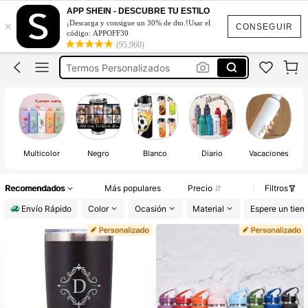
Vasos Personalizados
APP SHEIN - DESCUBRE TU ESTILO
×
¡Descarga y consigue un 30% de dto.!Usar el
Vasos Personalizados Para Fiesta
CONSEGUIR
código: APPOFF30
(95,960)
Termos Personalizados
Vaso Termico Personalizado
Termo De Agua
Vasos Personalizados
Multicolor
Negro
Blanco
Diario
Vacaciones
Recomendados
Más populares
Precio
Filtros
Envío Rápido
Color
Ocasión
Material
Espere un tiem