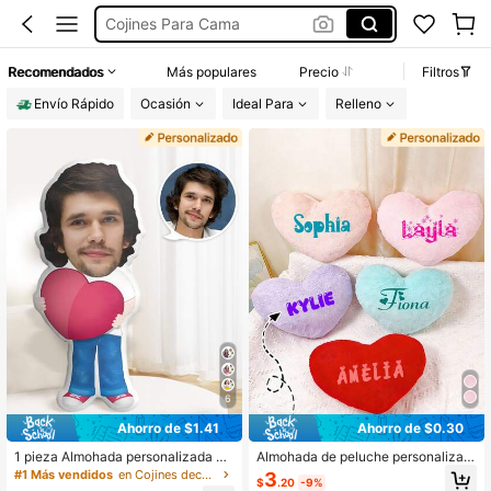
Cojin Personalizado
Almuadas Personalizadas
Recomendados
Más populares
Precio
Filtros
Almohada Personalizada
Envío Rápido
Ocasión
Ideal Para
Relleno
6
Ahorro de $1.41
Ahorro de $0.30
1 pieza Almohada personalizada co
Almohada de peluche personalizad
n rostro, Almohada con rostro perso
a con forma de corazón, cojín suav
#1 Más vendidos
en Cojines decorativos personalizados
3
$
.20
-9%
nalizado, Almohada 3D personaliza
e y esponjoso, almohada decorativ