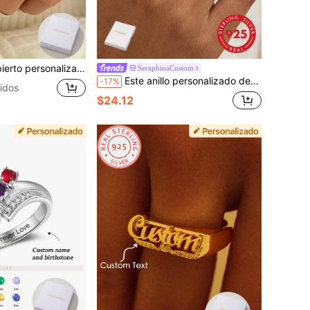
 inglés, adecuado para uso casual y en ocasiones especiales, joyería de moda para mujer, ¡un regalo para ella!
SeraphinaCustom
Este anillo personalizado de plata de ley 925 está grabado con su nombre y tiene dos piedras de nacimiento. Elaborado en plata de ley 925, es la opción perfecta para aniversarios, cumpleaños, San Valentín, Navidad y otras ocasiones. Este anillo también es un regalo de aniversario ideal para madres y parejas.
-17%
idos
$24.12