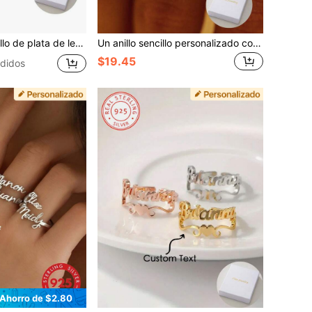
irve como un accesorio versátil y elegante para mujeres. Perfecto para ocasiones como el Día de la Madre, San Valentín, cumpleaños, aniversarios, ceremonias de graduación y Navidad, es un regalo exquisito para seres queridos o madres.
Un anillo sencillo personalizado con el nombre en inglés, elegante y delicado de plata 925, es una joya para mujeres con un significado conmemorativo maravilloso, un regalo para Navidad, Día de los Caídos, San Valentín, Día de Acción de Gracias, con un brillo y elegancia únicos
$19.45
didos
Ahorro de $2.80