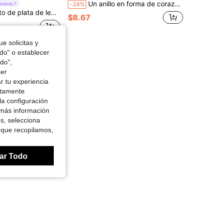
Un anillo en forma de corazón personalizado de plata de ley 925, personalizado con un nombre en inglés, diseño de apertura elegante, joyería para uso diario y ocasiones especiales, regalo para aniversario, Día de San Valentín, Día de la Madre, joyería de moda para mujeres.
ustom
-24%
o, diseño elegante y minimalista, de moda y versátil, adecuado para vacaciones y ocasiones casuales
$8.67
e solicitas y
odo" o establecer
do",
cer
r tu experiencia
ctamente
la configuración
 más información
es, selecciona
 que recopilamos,
ar Todo