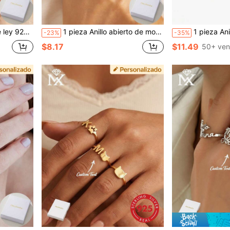
estro, diseño elegante, joyería personalizada exclusiva
1 pieza Anillo abierto de moda personalizado de plata de ley 925, regalos personalizados únicos para ocasiones cotidianas y de fiesta, regalos personalizados elegantes, regalos para parejas
1 pieza Anillo de plata de ley 925 con piedra natal personalizada, grabado con láser con un nombre en inglés personalizado, irradia elegancia refinada y s
-23%
-35%
$8.17
$11.49
50+ ven