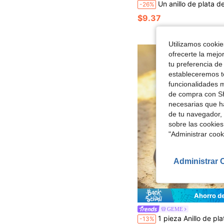
Un anillo de plata de ley 925 delicado y elegante, con 12 colores de circonita cúbica como piedra de nacimiento, es un regalo conmemorativo maravilloso para Navidad, aniversario, Día
-26%
$9.37
Utilizamos cookies
ofrecerte la mejo
tu preferencia de
estableceremos to
funcionalidades m
de compra con SH
necesarias que h
de tu navegador, 
sobre las cookies
"Administrar coo
Administrar 
Ahorro d
GEME
1 pieza Anillo de plata de ley S925 con piedra de nacimiento, personalizable con nombre, regalo de joyería de cumpleaños para mujer, regalo de an
-13%