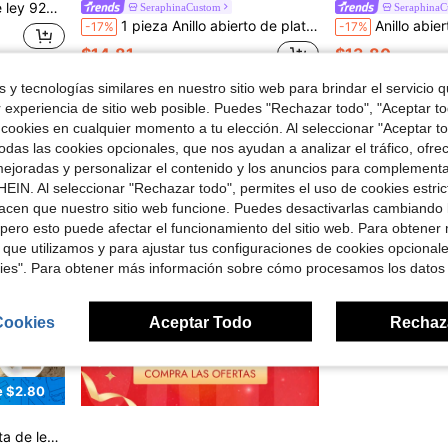
 de San Valentín, Día de Acción de Gracias, joyería para mujeres
SeraphinaCustom
SeraphinaC
1 pieza Anillo abierto de plata 925 personalizado con letra, anillo con forma de garra de gato y gato, regalo para ella, opción del amante de las mascotas, regalo conmemorativo de mascotas, regalo del Día de San Valentín
Anillo abierto de plata de ley 925 con nombre en inglés personalizad
-17%
-17%
$14.81
$13.80
 y tecnologías similares en nuestro sitio web para brindar el servicio qu
r experiencia de sitio web posible. Puedes "Rechazar todo", "Aceptar t
 cookies en cualquier momento a tu elección. Al seleccionar "Aceptar to
das las cookies opcionales, que nos ayudan a analizar el tráfico, ofre
ejoradas y personalizar el contenido y los anuncios para complementa
EIN. Al seleccionar "Rechazar todo", permites el uso de cookies estri
acen que nuestro sitio web funcione. Puedes desactivarlas cambiando 
pero esto puede afectar el funcionamiento del sitio web. Para obtener
 que utilizamos y para ajustar tus configuraciones de cookies opcional
kies". Para obtener más información sobre cómo procesamos los datos
Cookies
Aceptar Todo
Rechaz
e $2.80
iversario, regalo festivo, regalo del Día de la Madre