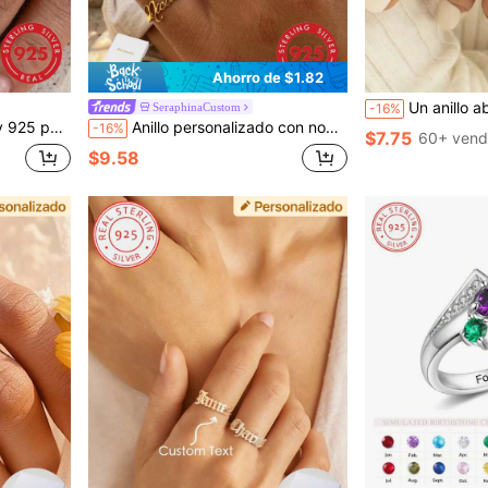
Ahorro de $1.82
Un anillo abierto personalizable de amor de plata 925 con dos nombres en
SeraphinaCustom
-16%
con nombre de pareja grabado, regalo de Navidad, joyería hecha a mano.
Anillo personalizado con nombre de mujer, exquisita joya de mujer como regalo, regalo del Día de la Madre, regalo del Día de San Valentín, regalo de cumpleaños, regalo de aniversario de boda, regalo de Navidad, regalo de alta gama para amigos y compañeros de clase, regalo de graduación para la familia
-16%
$7.75
60+ vend
$9.58