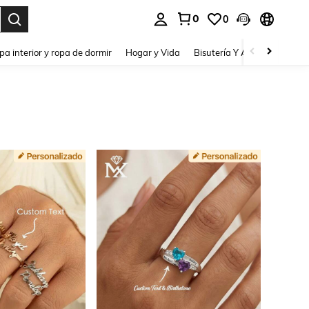
0
0
pa interior y ropa de dormir
Hogar y Vida
Bisutería Y Accesorios
Be