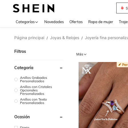
Muse
Categorías
Novedades
Ofertas
Ropa de mujer
Traje
Página principal
Joyas & Relojes
Joyería fina personali
/
/
Filtros
Más
Categoría
Anillos Grabados
Personalizados
Anillos con Cristales
Opcionales
Personalizados
Anillos con Texto
Personalizados
Ocasión
Diario