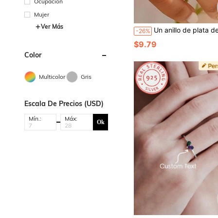
Ocupación
Mujer
Ver Más
Un anillo de plata de ley 925 personalizado con nombre en inglés, ajustable, joyas de oro, regalos de boda, aniversario, Día de la Madre y graduación del ma
-26%
$9.79
Color
Multicolor
Gris
Escala De Precios (USD)
Mín.:
Máx:
Ok