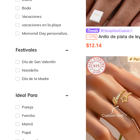
Boda
Vacaciones
vacaciones en la playa
SeraphinaCustom
Memorial Day personalizad
Anillo de plata de ley 925 personalizado, incrustado con tu piedra natal y grabado con tu nombre en inglés. Nombre grabado con láser, anillo de promesa con piedra natal con forma de corazón, anillo 
-17%
o
$12.14
Festivales
Día de San Valentín
Navideño
Día de la Madre
Ideal Para
Pareja
Familia
Mamá
Papá