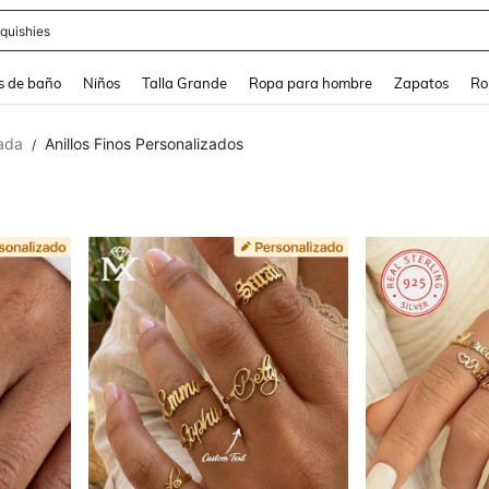
ra
s de baño
Niños
Talla Grande
Ropa para hombre
Zapatos
Ro
zada
Anillos Finos Personalizados
/