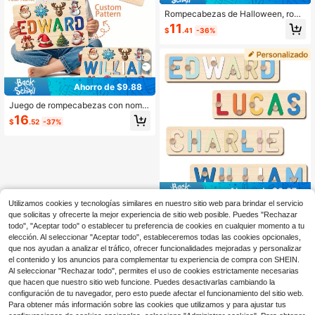
Rompecabezas de Halloween, rom
pecabezas de alfabeto de madera, r
11
$
.41
-36%
ompecabezas con nombre personal
izado, regalos de Halloween, rompe
cabezas con nombre de bebé, romp
ecabezas de madera de Halloween
para niños pequeños, juguete de ro
mpecabezas de alfabeto 3D, juguet
Ahorro de $9.88
e de rompecabezas de madera pers
onalizado, juguetes de aprendizaje
Juego de rompecabezas con nombr
temprano para niño o niña, rompeca
e personalizado para niñas, juguete
16
bezas de madera, regalos personali
$
.52
-37%
s Montessori para niños pequeños, r
zados, primer regalo de cumpleaño
ompecabezas de madera personali
s #1, regalo de cumpleaños, regalo
zables con 8 elementos, juguetes d
de aniversario, conjunto de bloques
e rompecabezas de educación tem
de construcción (con clavijas)
prana, rompecabezas con nombre p
ara niños de 1 a 3 años, perfecto pa
ra cumpleaños, Navidad - Colores
Ahorro de $0.87
mixtos (con clavijas y soporte)
Utilizamos cookies y tecnologías similares en nuestro sitio web para brindar el servicio
Juguetes de aprendizaje temprano
que solicitas y ofrecerte la mejor experiencia de sitio web posible. Puedes "Rechazar
para bebés niños o niñas, regalos d
7
todo", "Aceptar todo" o establecer tu preferencia de cookies en cualquier momento a tu
$
.54
-10%
e Halloween y Navidad, rompecabe
elección. Al seleccionar "Aceptar todo", estableceremos todas las cookies opcionales,
zas con nombre de bebé, juguete d
e rompecabezas de alfabeto 3D, ro
que nos ayudan a analizar el tráfico, ofrecer funcionalidades mejoradas y personalizar
mpecabezas con nombre personali
el contenido y los anuncios para complementar tu experiencia de compra con SHEIN.
zado, rompecabezas de alfabeto de
Al seleccionar "Rechazar todo", permites el uso de cookies estrictamente necesarias
madera, regalos para el primer 1er c
que hacen que nuestro sitio web funcione. Puedes desactivarlas cambiando la
umpleaños, decoraciones navideña
configuración de tu navegador, pero esto puede afectar el funcionamiento del sitio web.
s, juguetes para bebés, accesorios
Para obtener más información sobre las cookies que utilizamos y para ajustar tus
navideños, juguetes preescolares, j