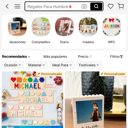
Regalos Para Hombre
Nombres Personalizados Para Pared
Regalos Personalizados
Rompecabezas Personalizado
Vacaciones
Cumpleaños
Diario
madera
WPC
Recomendados
Más populares
Precio
Filtros
Ocasión
Material
Ideal Para
Festivales
7