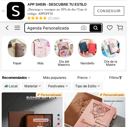
Libreta Personalizada
APP SHEIN - DESCUBRE TU ESTILO
×
¡Descarga y consigue un 30% de dto.!Usar el
Cuaderno Personalizado
CONSEGUIR
código: APPOFF30
(95,960)
Agenda Personalizada
Agendas Personalizadas
Libretas
Libreta Personalizada
Día del
Día de la
Papel
Más
Navideño
Maestro
Madre
Recomendados
Más populares
Precio
Filtros
Local
Material
Festivales
Tipo de Estilo