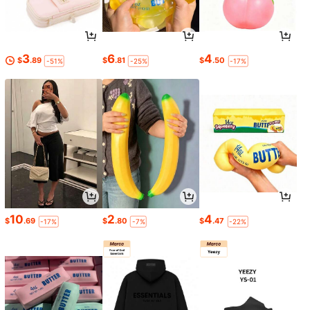
3
6
4
$
.89
$
.81
$
.50
-51%
-25%
-17%
10
2
4
$
.69
$
.80
$
.47
-17%
-7%
-22%