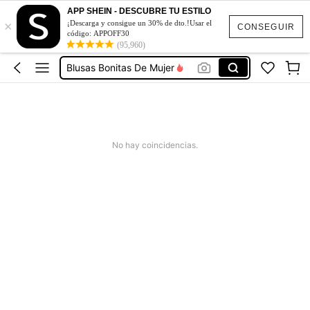
Vestidos De Mujer Casual
APP SHEIN - DESCUBRE TU ESTILO
×
¡Descarga y consigue un 30% de dto.!Usar el
Vestidos Elegantes De Mujer
CONSEGUIR
código: APPOFF30
Blusas Bonitas De Mujer
(95,960)
Conjunto De Dos Piezas Mujer
Squishies
Vestidos De Mujer Casual
Vestidos Elegantes De Mujer
No hay coincidencias.