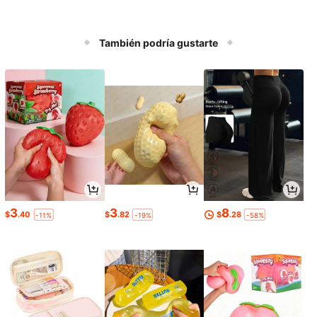
También podría gustarte
3
3
8
$
.40
$
.82
$
.28
-11%
-19%
-58%