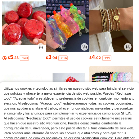
5
3
4
$
.23
$
.04
$
.02
-14%
-28%
-13%
Utilizamos cookies y tecnologías similares en nuestro sitio web para brindar el servicio
que solicitas y ofrecerte la mejor experiencia de sitio web posible. Puedes "Rechazar
todo", "Aceptar todo" o establecer tu preferencia de cookies en cualquier momento a tu
elección. Al seleccionar "Aceptar todo", estableceremos todas las cookies opcionales,
que nos ayudan a analizar el tráfico, ofrecer funcionalidades mejoradas y personalizar
el contenido y los anuncios para complementar tu experiencia de compra con SHEIN.
Al seleccionar "Rechazar todo", permites el uso de cookies estrictamente necesarias
que hacen que nuestro sitio web funcione. Puedes desactivarlas cambiando la
44
4
1
configuración de tu navegador, pero esto puede afectar el funcionamiento del sitio web.
$
.60
$
.77
$
.68
-43%
-18%
-30%
Para obtener más información sobre las cookies que utilizamos y para ajustar tus
configuraciones de cookies opcionales, selecciona "Administrar cookies". Para obtener