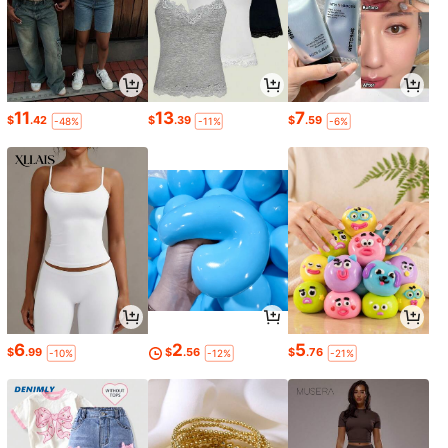
11
13
7
$
.42
$
.39
$
.59
-48%
-11%
-6%
6
2
5
$
.99
$
.56
$
.76
-10%
-12%
-21%