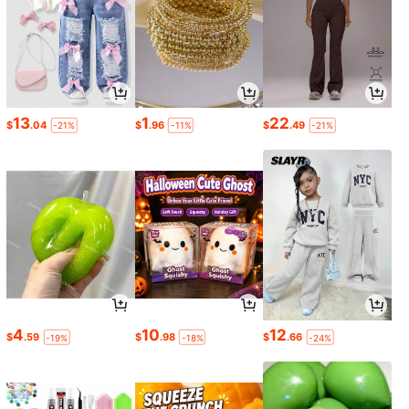
13
1
22
$
.04
$
.96
$
.49
-21%
-11%
-21%
4
10
12
$
.59
$
.98
$
.66
-19%
-18%
-24%