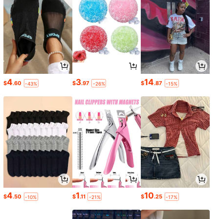
4
3
14
$
.60
$
.97
$
.87
-43%
-26%
-15%
4
1
10
$
.50
$
.11
$
.25
-10%
-21%
-17%