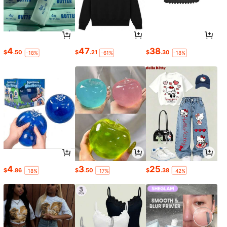
4
47
38
$
.50
$
.21
$
.30
-18%
-61%
-18%
4
3
25
$
.86
$
.50
$
.38
-18%
-17%
-42%