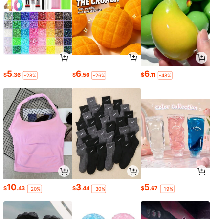
5
6
6
$
.36
$
.56
$
.11
-28%
-26%
-48%
10
3
5
$
.43
$
.44
$
.67
-20%
-30%
-19%