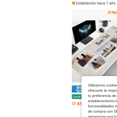
Establecido hace 1 año
Utilizamos cookies
Ahorro de
ofrecerte la mejo
tu preferencia de
Escritorio personalizado con foto: Decoración de oficina en casa Tamaño del prod
Local
-65%
estableceremos to
$10.50
funcionalidades m
de compra con SH
necesarias que h