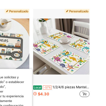
e solicitas y
odo" o establecer
do",
 escena de ciudad de coches de dibujos animados, decoración de ambiente lavable, cubierta de aparador, mantel de mesa de estilo granja, manteles individuales para filetes, adecuados para reuniones familiares, cocina de restaurante, mesa de café, gabinete de entrada
1/2/4/6 piezas Manteles individuales de Navidad personalizados con nombre/mensaje/fecha/texto, adecuados para familia y amigos, - Manteles de lino lavables con decoraciones personalizadas de dinosaurios y Navidad, juegos de mesa rectangulares para cocina y comedor (lavar a mano)
Local
-57%
cer
$4.30
r tu experiencia
ctamente
la configuración