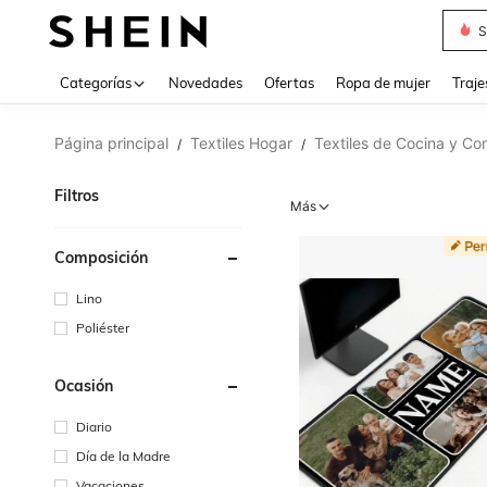
Muse
Categorías
Novedades
Ofertas
Ropa de mujer
Traje
Página principal
Textiles Hogar
Textiles de Cocina y C
/
/
Filtros
Más
Composición
Lino
Poliéster
Ocasión
Diario
Día de la Madre
Vacaciones