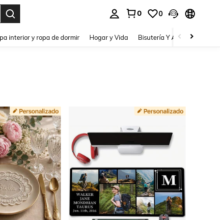
0
0
pa interior y ropa de dormir
Hogar y Vida
Bisutería Y Accesorios
Be