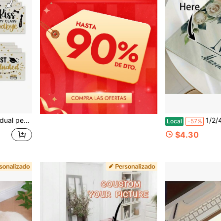
cena, ceremonia, despedida, regalo de recuerdo de graduación
1/2/4/6 piezas Manteles individuales personalizados co
Local
-57%
$4.30