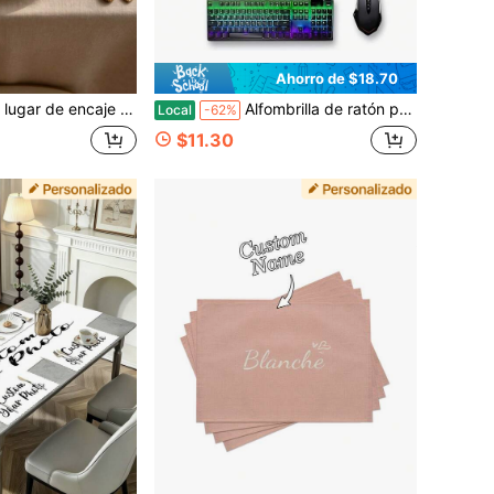
Ahorro de $18.70
e de boda personalizadas para platos, decoración de mesa romántica vintage, tarjetas de nombre de invitados
Alfombrilla de ratón personalizable para el Día de San Valentín con foto y texto, diseño, tamaño 19,69x39,37 pulgadas, base antideslizante duradera, adecuada para PC/oficina/escritorio de computadora doméstica, adecuada para PC, portátil, configuración de juegos - se adapta a la muñeca y al espacio de trabajo grande Tamaño del producto 16 * 36 pulgadas (40 * 90 centímetros)
Local
-62%
$11.30