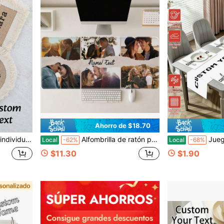
Ahorro de $18.70
rante, hotel, regalos para el Día de la Madre, regalos para el Día del Padre
Alfombrilla de ratón personalizada para oficina y juegos, con base de goma gruesa y soporte. Tamaño del producto: 40 * 90 centímetros (16 * 36 pulgadas)
Juego de camino de mesa y manteles individuales con foto personalizada, decoración de
Local
-62%
Local
-68%
$11.30
$1.90