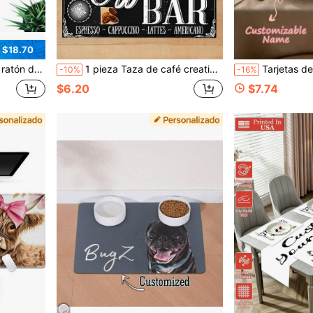
 $18.70
s para hombres y mujeres, ratón, portátil y teclado, tamaño del producto 40 * 90 centímetros (16 * 36 pulgadas)
1 pieza Taza de café creativa y de moda, con nombre personalizado, apta para cocina, bares de café, decoración de restaurantes, vajilla, decoración del hogar
Tarjetas de lugar de encaje bordadas personalizadas, etiquetas de nombr
-10%
-16%
$6.20
$7.74