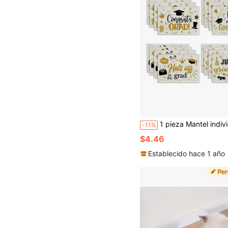
1 pieza Mantel individual personalizable de lino sintético con patrón de gorra de graduación en dorado, resistente al calor, impermeable, para fiesta de graduación, 
-11%
$4.46
Establecido hace 1 año