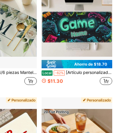
Ahorro de $18.70
n diseño floral y nombre, diseño personalizado, resistente al calor, adecuado para cocina, hogar y uso en fiestas para cumpleaños, Acción de Gracias, Navidad, Halloween, boda, regalos de Año Nuevo
[Artículo personalizado] Alfombrilla de ratón con texto personalizado Texto personalizado Alfombrilla de ratón grande de 2D para juegos Alfombrilla de ratón grande para juegos - Diseño lindo y de Acción de Gracias - Alfombrilla de ratón larga para oficina y juegos - Producto para novio Tamaño del producto 16 * 36 pulgadas (40 * 90 centímetros)
Local
-62%
$11.30