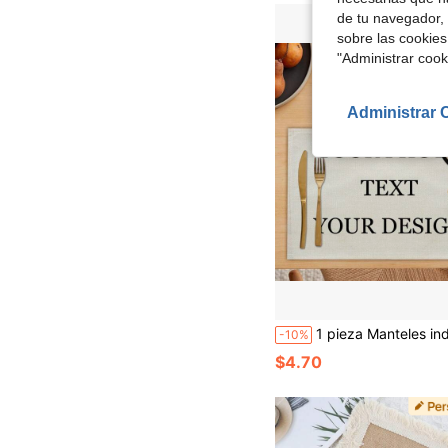
de tu navegador, 
sobre las cookies
"Administrar coo
Administrar 
1 pieza Manteles individuales personalizados con tu imagen o texto - Manteles individuales de mesa de comedor personalizados y resistentes al calor para el hogar, restaurante, fiesta, Navidad. Transpirables, ligeros, lavables, divertidos, lindos, con amor, suaves, cómodos, elegantes, simples, personalizados, únicos, regalos ideales para él, regalos ideales para ella, él, ella, novio, novia, papá, mamá, familia, amigos, mascotas, hijo, hija, para aniversarios, para el Día de la Madre, para cumpleaños, para el D
-10%
$4.70