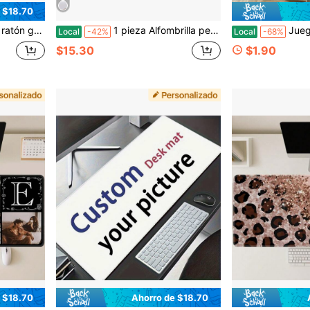
 $18.70
 ordenadores y portátiles en el hogar. Tamaño del producto 16 * 36 pulgadas (40 * 90 centímetros)
1 pieza Alfombrilla personalizada para perro con foto y nombre de mascota, alfombrilla para comida de perro personalizada, colorida, linda, minimalista, ideal para Navidad, para ella, para amantes de las mascotas, regalo de cumpleaños
Juego de camino de mesa y manteles individuales personalizados con foto, tela
Local
-42%
Local
-68%
$15.30
$1.90
 $18.70
Ahorro de $18.70