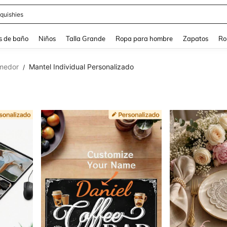
ra
s de baño
Niños
Talla Grande
Ropa para hombre
Zapatos
Ro
omedor
Mantel Individual Personalizado
/