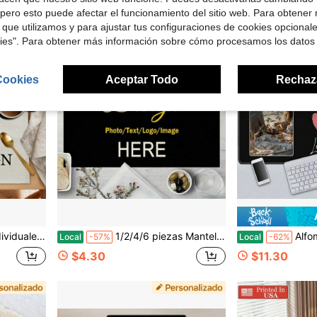
pero esto puede afectar el funcionamiento del sitio web. Para obtener
 que utilizamos y para ajustar tus configuraciones de cookies opcional
kies". Para obtener más información sobre cómo procesamos los datos
Cookies
Aceptar Todo
Rechaz
ía de San Valentín, para graduación, para el Día del Padre, para el Día de los Niños, para bodas, para inauguración de la casa, sofá, cama, automóvil, salón de té, dormitorio, baño, sala de estar, comedor
1/2/4/6 piezas Manteles individuales personalizados con foto diseñados para mesas de comedor, ideales para decoración de cocina y eventos como cumpleaños, Acción de Gracias, Navidad, Halloween, bodas y regalos de Año Nuevo
Alfombrilla de ratón personalizada con tex
Local
-57%
Local
-62%
$4.30
$11.30