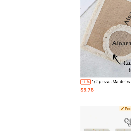
1/2 piezas Manteles individuales y posavasos bordados personalizados, manteles individuales de tela estilo bohemio lavables y antideslizantes, posavasos redondos tejidos para comedor, cocina, restau
-11%
$5.78