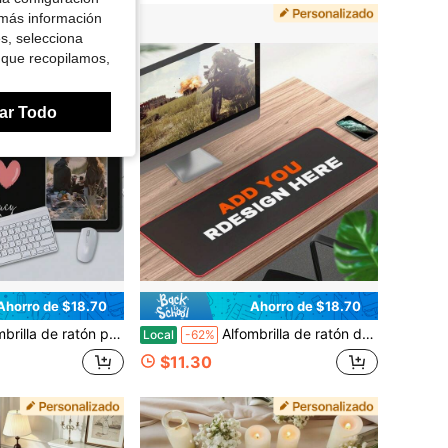
 más información
es, selecciona
 que recopilamos,
ar Todo
Ahorro de $18.70
Ahorro de $18.70
to - Escritorio con fotos y nombres, alfombrilla grande, producto de cumpleaños y regalos Tamaño del producto 16 * 36 pulgadas (40 * 90 centímetros)
Alfombrilla de ratón de aniversario linda con fuentes e imágenes de alta definición, personalización minimalista dibujada a mano, alfombrilla de ratón de dibujos animados personalizable, disponible en tamaños específicos Tamaño del producto 16 * 36 pulgadas (40 * 90 centímetros)
Local
-62%
$11.30