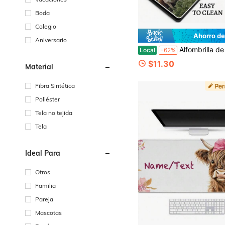
Boda
Colegio
Ahorro de
Aniversario
Alfombrilla de ratón de escritorio de 2D plana personalizada, alfombrilla de ratón de juego extendida grande, decoración de escritorio, alfombrilla de escritorio, suministros y accesorios de oficina lindo
Local
-62%
$11.30
Material
Fibra Sintética
Poliéster
Tela no tejida
Tela
Ideal Para
Otros
Familia
Pareja
Mascotas