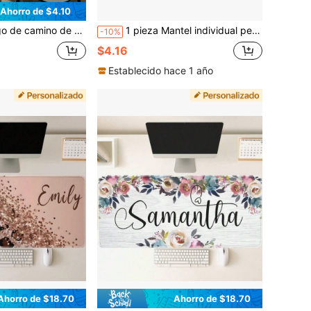
Ahorro de $4.10
 premium similar al lino, tacto seco, resistente a las arrugas, decoración de mesa de comedor para fiestas en el hogar y bodas, manteles individuales personalizados, manteles individuales a medida, manteles individuales para mesa de comedor, decoración del hogar,=
1 pieza Mantel individual personalizado con nombre impreso, unicolor, de lino sintético, resistente al calor y aislante, diseño minimalista de corazón, mantel para boda, banquete y decoración del hogar, regalo conmemorativo personalizado
-10%
$4.16
Establecido hace 1 año
Ahorro de $18.70
Ahorro de $18.70