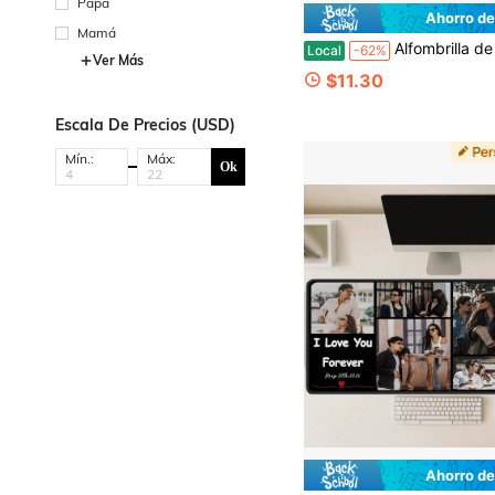
Papá
Ahorro de
Mamá
Alfombrilla de ratón grande personalizable con diseño de vaca de las tierras altas, apta tanto para entornos de juego como de oficina, con un borde cosido, adecuada para usar con
Local
-62%
Ver Más
$11.30
Escala De Precios (USD)
Mín.:
Máx:
Ok
Ahorro de