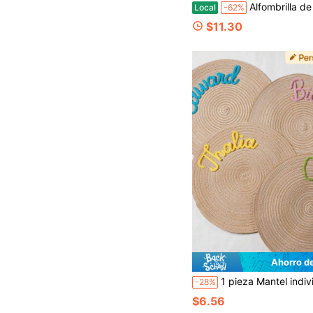
Alfombrilla de ratón Alfombrilla de escritorio Alfombrilla de ordenador Alfombrilla de ratón grande extendida para juegos, decoración de escritorio, suministros y accesorios de oficina para hombres y mujeres, ratón, portátil 
Local
-62%
$11.30
Ahorro d
1 pieza Mantel individual de ganchillo personalizado con nombre, mantel de mesa redondo tejido personalizado, mantel individual redondo personalizado con nombre, juego de mantel individual de mesa personalizado
-28%
$6.56