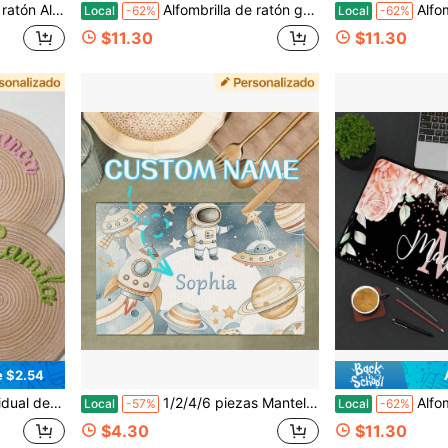
y teclado, un entusiasta de los juegos, producto de ratón personalizado Tamaño del producto 16 * 36 pulgadas (40 * 90 centímetros)
Alfombrilla de ratón grande y escritorio con foto/texto personalizado - Cuenta con una base antideslizante, para uso en oficina, juegos o en el hogar - Personaliza con tus propias imágenes o texto - Un gran producto para profesionales y jugadores Tamaño del producto 16 * 36 pulgadas (40 * 90 centímetros)
Alfombrilla de ratón personalizada Escritorio Ordenador Alfombr
Local
-62%
Local
-62%
$11.30
$11.30
e $2.54
, mantel individual lavable, regalo de inauguración de casa, decoración de cocina
1/2/4/6 piezas Manteles personalizados con nombre para astronautas, disponibles perfectos para la decoración del hogar. Ideales para el Día de San Valentín, Pascua y decoraciones de primavera para cumpleaños, Acción de Gracias, Navidad, Halloween, bodas y regalos de Año Nuevo
Alfombrilla de ratón personalizada para escritorio y computadora, alfomb
Local
-57%
Local
-62%
$4.30
$11.30