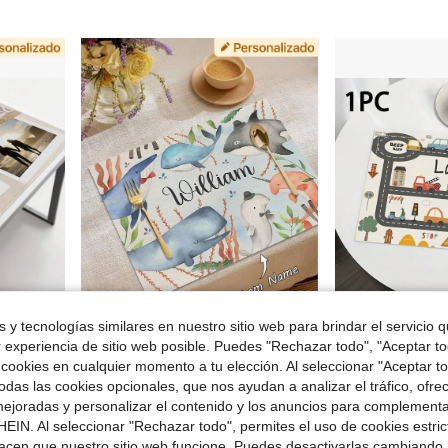
 y tecnologías similares en nuestro sitio web para brindar el servicio qu
 $19.50
r experiencia de sitio web posible. Puedes "Rechazar todo", "Aceptar t
 cookies en cualquier momento a tu elección. Al seleccionar "Aceptar to
ucto 16 * 36 pulgadas (40 * 90 centímetros)
1 pieza Mantel individual personalizable con apariencia de lino, mantel con patrón de ballena oceánica, estera de aislamiento térmico para decoración de habitación infantil, mantel para mesa de fiesta de cumpleaños, resistente al calor y al agua, regalo conmemorativo de cumpleaños
1/2/4/6 piezas Manteles individuales personalizables con nombre, patrón de
-11%
Local
-57%
das las cookies opcionales, que nos ayudan a analizar el tráfico, ofre
$4.35
$4.30
ejoradas y personalizar el contenido y los anuncios para complementa
Establecido hace 1 año
EIN. Al seleccionar "Rechazar todo", permites el uso de cookies estri
acen que nuestro sitio web funcione. Puedes desactivarlas cambiando 