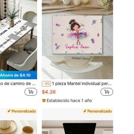
Ahorro de $4.10
 tela tipo lino estampada personalizada, manteles individuales personalizados, manteles individuales personalizados, manteles individuales para mesa de comedor, decoración del hogar, artículos esenciales de cocina, manteles individuales, manteles individuales, manteles individuales, cocina,
1 pieza Mantel individual personalizable con apariencia de lino, Mantel individual con foto impresa resistente al calor, Almohadilla conmemorativa familiar para mesa de comedor, Adecuado para fiestas de cumpleaños, días festivos, Manteles individuales antideslizantes y resistentes al agua, Regalo conmemorativo personalizado
-9%
$4.26
Establecido hace 1 año