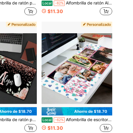
illa Personalizada Extendida Grande para Juegos, Decoración de Escritorio, Suministros y Accesorios de Oficina para Hombres y Mujeres, Ratón Portátil y Teclado Tamaño del producto 16 * 36 pulgadas (40 * 90 centímetros)
Alfombrilla de ratón Alfombrilla de escritorio Alfombrilla de ordenador Alfombrilla de ratón grande extendida para juegos, decoración de escritorio, suministros y accesorios de oficina para hombres y mujeres, ratón, portátil y teclado, un producto para entusiastas de los juegos Tamaño del producto 16 * 36 pulgadas (40 * 90 centímetros)
Local
-62%
$11.30
Ahorro de $18.70
Ahorro de $18.70
rilla de ratón plana 2D para juegos, decoración de escritorio, suministros y accesorios de oficina para hombres y mujeres, ratón, portátil y teclado, producto para entusiastas de los juegos, tamaño del producto 16 * 36 pulgadas (40 * 90 centímetros)
Alfombrilla de escritorio y de ratón con forma de corazón, adecuada para juegos, oficina y escritorio de computadora doméstica - Personalizable con foto/texto, compatible con escritorios, tamaño del producto 16 * 36 pulgadas (40 * 90 centímetros)
Local
-62%
$11.30