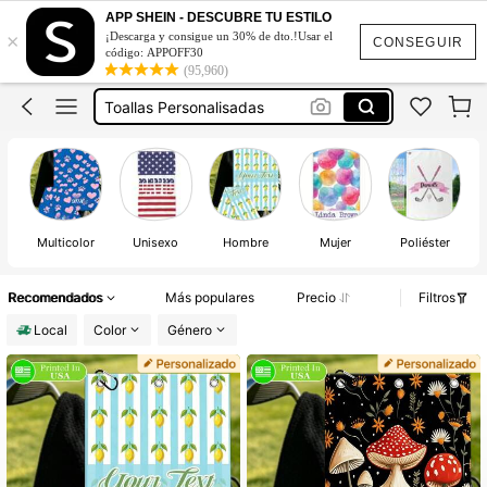
Toalla De Baño Personalizada
APP SHEIN - DESCUBRE TU ESTILO
×
¡Descarga y consigue un 30% de dto.!Usar el
Pañuelos Con Nombre
CONSEGUIR
código: APPOFF30
(95,960)
Toallas Personalisadas
Toalla Bordada
Toalla De Gimnasio Personalizada
Toalla De Baño Personalizada
Pañuelos Con Nombre
Multicolor
Unisexo
Hombre
Mujer
Poliéster
T
Recomendados
Más populares
Precio
Filtros
Local
Color
Género