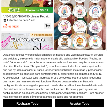
sario, útiles escolares
Ahorro de $0.51
1/10/25/50/100/150 piezas Pegatin
as de béisbol personalizadas, múlti
Establecido hace 1 año
ples tamaños y colores disponibles,
3
calcomanías decorativas deportiva
$
.59
-12%
s, adecuadas para cascos, botellas
de agua, cajas de regalo, perfectas
para regalos de cumpleaños y aniv
ersario de parejas, recuerdos de fie
sta y pegatinas de invitación para v
acaciones
Pegatinas de cumpleaños personali
Utilizamos cookies y tecnologías similares en nuestro sitio web para brindar el servicio
zadas, PVC redondo impermeable,
2
que solicitas y ofrecerte la mejor experiencia de sitio web posible. Puedes "Rechazar
$
.89
-27%
de dibujos animados, para sellar bol
todo", "Aceptar todo" o establecer tu preferencia de cookies en cualquier momento a tu
sas de caramelos, decoración de pa
elección. Al seleccionar "Aceptar todo", estableceremos todas las cookies opcionales,
steles, tarjetas de invitación, recom
pensa para maestros, nombre de jar
que nos ayudan a analizar el tráfico, ofrecer funcionalidades mejoradas y personalizar
dín de infancia, removibles, botellas
el contenido y los anuncios para complementar tu experiencia de compra con SHEIN.
de agua escolares, regreso a la esc
Al seleccionar "Rechazar todo", permites el uso de cookies estrictamente necesarias
uela, holográficas, regalo personali
que hacen que nuestro sitio web funcione. Puedes desactivarlas cambiando la
zado
configuración de tu navegador, pero esto puede afectar el funcionamiento del sitio web.
Para obtener más información sobre las cookies que utilizamos y para ajustar tus
configuraciones de cookies opcionales, selecciona "Administrar cookies". Para obtener
1
más información sobre cómo procesamos los datos que recopilamos,
Ahorro de $0.62
0
Rechazar Todo
Aceptar Todo
Pegatinas personalizables holográfi