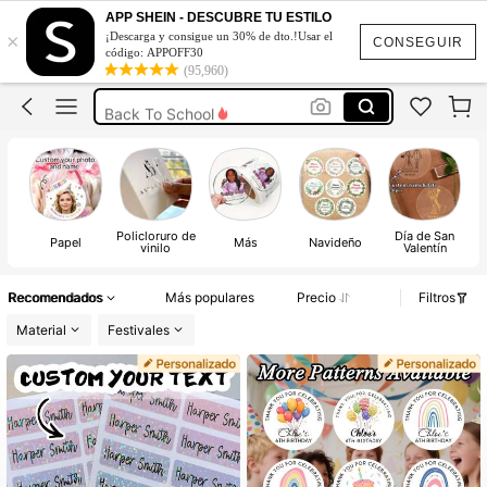
Stikert Personalizado
APP SHEIN - DESCUBRE TU ESTILO
×
¡Descarga y consigue un 30% de dto.!Usar el
Stickers Personalizados
CONSEGUIR
código: APPOFF30
(95,960)
Stickers Personalizados Escolares
Back To School
Etiquetas Personalizadas
Stikert Personalizado
Stickers Personalizados
Policloruro de
Día de San
Papel
Más
Navideño
vinilo
Valentín
Recomendados
Más populares
Precio
Filtros
Material
Festivales