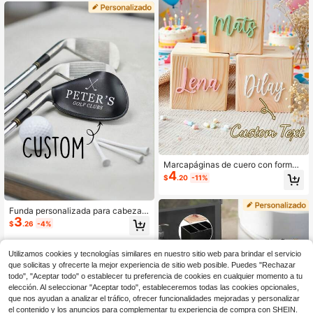
tiques, bolsas de tienda al por mayo
r, multifuncionales, duraderas, antim
ohos, regalo personalizado para ani
versarios y cumpleaños
Marcapáginas de cuero con forma
4
de corazón personalizado, accesori
$
.20
-11%
o de libro con texto/imagen persona
lizado, protector de esquina de libro
personalizado, regalo ideal para lec
Funda personalizada para cabeza d
tores y amantes de los libros, etique
3
e palo de golf de cuero sintético, re
ta de regalo de cumpleaños para a
$
.26
-4%
galo de golf personalizado para ho
migos, familia y parejas, pegatina d
mbres, accesorios de golf personali
e logotipo
zados, funda para cabeza de palo d
Utilizamos cookies y tecnologías similares en nuestro sitio web para brindar el servicio
e golf, cuero de PU impermeable, co
que solicitas y ofrecerte la mejor experiencia de sitio web posible. Puedes "Rechazar
n gancho y bucle, se puede grabar,
todo", "Aceptar todo" o establecer tu preferencia de cookies en cualquier momento a tu
regalo para padrinos de boda
elección. Al seleccionar "Aceptar todo", estableceremos todas las cookies opcionales,
que nos ayudan a analizar el tráfico, ofrecer funcionalidades mejoradas y personalizar
el contenido y los anuncios para complementar tu experiencia de compra con SHEIN.