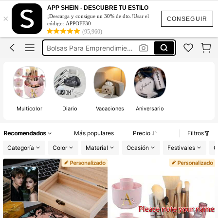
Alcancía De Ahorro
APP SHEIN - DESCUBRE TU ESTILO
×
¡Descarga y consigue un 30% de dto.!Usar el
Bolsas Personalizadas Para Negocio
CONSEGUIR
código: APPOFF30
(95,960)
Bolsas Para Emprendimiento
Bolsas Para Emprendimiento Personalizada
Caja De Madera
Alcancía De Ahorro
Bolsas Personalizadas Para Negocio
Multicolor
Diario
Vacaciones
Aniversario
Recomendados
Más populares
Precio
Filtros
Categoría
Color
Material
Ocasión
Festivales
C