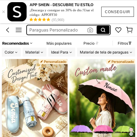
Paraguas De Lluvia
APP SHEIN - DESCUBRE TU ESTILO
×
Sombrillas Para Boda
¡Descarga y consigue un 30% de dto.!Usar el
CONSEGUIR
código: APPOFF30
Sombrilla Personalizada
(95,960)
Paraguas Personalizado
Sombrillas Para Boda Personalizadas
Recomendados
Más populares
Precio
Filtros
Paraguas De Lluvia
Color
Material
Ideal Para
Material de tela de paraguas
Sombrillas Para Boda