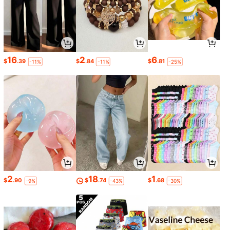
16
2
6
$
.39
$
.84
$
.81
-11%
-11%
-25%
2
18
1
$
.90
$
.74
$
.68
-9%
-43%
-30%