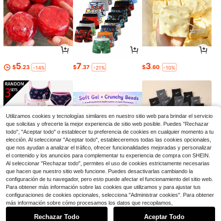
5
7
3
$
.23
$
.37
$
.60
-14%
-21%
-10%
Utilizamos cookies y tecnologías similares en nuestro sitio web para brindar el servicio
que solicitas y ofrecerte la mejor experiencia de sitio web posible. Puedes "Rechazar
todo", "Aceptar todo" o establecer tu preferencia de cookies en cualquier momento a tu
elección. Al seleccionar "Aceptar todo", estableceremos todas las cookies opcionales,
que nos ayudan a analizar el tráfico, ofrecer funcionalidades mejoradas y personalizar
el contenido y los anuncios para complementar tu experiencia de compra con SHEIN.
Al seleccionar "Rechazar todo", permites el uso de cookies estrictamente necesarias
que hacen que nuestro sitio web funcione. Puedes desactivarlas cambiando la
7
2
3
configuración de tu navegador, pero esto puede afectar el funcionamiento del sitio web.
$
.41
$
.97
$
.44
-36%
-20%
-30%
Para obtener más información sobre las cookies que utilizamos y para ajustar tus
configuraciones de cookies opcionales, selecciona "Administrar cookies". Para obtener
1
más información sobre cómo procesamos los datos que recopilamos,
0
Rechazar Todo
Aceptar Todo