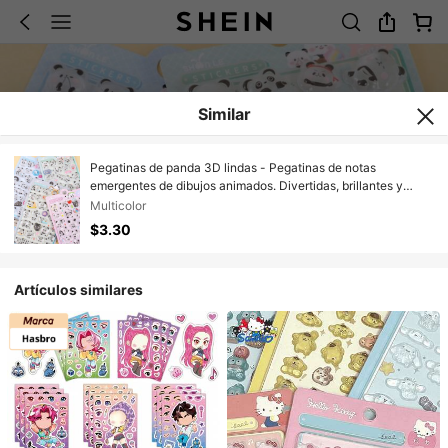
Similar
Pegatinas de panda 3D lindas - Pegatinas de notas
emergentes de dibujos animados. Divertidas, brillantes y
reutilizables. Perfectas para decorar álbumes de recortes,
Multicolor
planificadores, diarios, cuadernos y fundas de teléfonos.
$3.30
Artículos similares