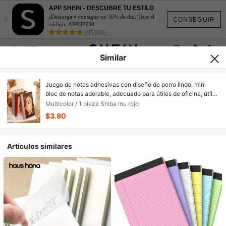
APP SHEIN - DESCUBRE TU ESTILO
×
¡Descarga y consigue un 30% de dto.!Usar el
CONSEGUIR
código: APPOFF30
(95,960)
Similar
Juego de notas adhesivas con diseño de perro lindo, mini
bloc de notas adorable, adecuado para útiles de oficina, útiles
escolares, temporada de regreso a clases y talla grande
Multicolor / 1 pieza Shiba Inu rojo
$3.80
Artículos similares