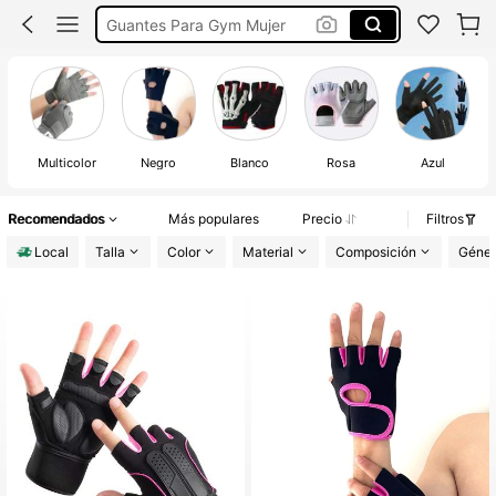
Guantes Para Trabajo
Guantillas Para Gym
Guantes Para Gym
Multicolor
Negro
Blanco
Rosa
Azul
Recomendados
Más populares
Precio
Filtros
Local
Talla
Color
Material
Composición
Géner