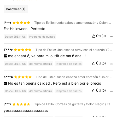
halloween
(1)
l***r
Tipo de Estilo: rueda cabeza amor corazón / Color: Negro / Talla: 80
For
Halloween
.
Pertecto
Útil
(0)
Desde SHEIN US
Programa de puntos
T***r
Tipo de Estilo: Una espada atraviesa el corazón Y2K / Color: Negro / Talla: 80
me
encant
ó,
va
para
mi
outfit
de
ma
ñ
ana
!!!
Útil
(0)
Desde SHEIN US
del mismo artículo
Programa de puntos
c***4
Tipo de Estilo: rueda cabeza amor corazón / Color: Negro / Talla: 90
No
es
tan
buena
calidad
.
Pero
est
á
bien
por
el
precio
Útil
(0)
Desde SHEIN US
del mismo artículo
Programa de puntos
j***r
Tipo de Estilo: Correas de guitarra / Color: Negro / Talla: 80
yessssssssssssssssssssss