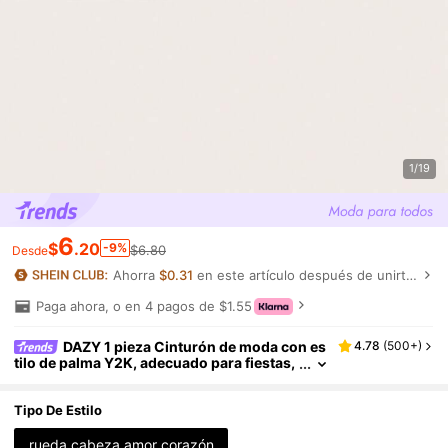
1/19
6
$
.20
-9%
$6.80
Desde
Ahorra
$0.31
en este artículo después de unirte.
Paga ahora, o en 4 pagos de $1.55
DAZY 1 pieza Cinturón de moda con es
4.78
(
500+
)
tilo de palma Y2K, adecuado para fiestas,
reuniones, San Valentín, verano, otoño es
colar, Halloween y otras ocasiones
Tipo De Estilo
rueda cabeza amor corazón