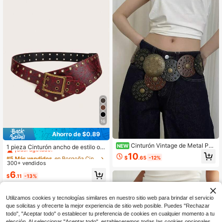
16
Ahorro de $0.89
#5 Más vendidos
en Borgoña Cinturones de mujer
Cinturón Vintage de Metal Pes
¡Casi agotado!
NEW
1 pieza Cinturón ancho de estilo oc
ado para Mujer, Cinturón de Cintura
cidental oscuro con tachuelas pesa
10
Clientes habituales
#5 Más vendidos
#5 Más vendidos
en Borgoña Cinturones de mujer
en Borgoña Cinturones de mujer
$
.65
-12%
con Bloques de Color Retro Occide
das para mujer
300+ vendidos
¡Casi agotado!
¡Casi agotado!
ntal Americano con Remaches de D
Clientes habituales
Clientes habituales
#5 Más vendidos
en Borgoña Cinturones de mujer
6
isco Redondo, Accesorio para Vesti
$
.11
-13%
do, Cuero PU Bohemio
¡Casi agotado!
Clientes habituales
Utilizamos cookies y tecnologías similares en nuestro sitio web para brindar el servicio
que solicitas y ofrecerte la mejor experiencia de sitio web posible. Puedes "Rechazar
todo", "Aceptar todo" o establecer tu preferencia de cookies en cualquier momento a tu
elección. Al seleccionar "Aceptar todo", estableceremos todas las cookies opcionales,