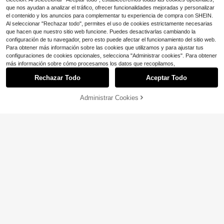
que nos ayudan a analizar el tráfico, ofrecer funcionalidades mejoradas y personalizar
el contenido y los anuncios para complementar tu experiencia de compra con SHEIN.
Al seleccionar "Rechazar todo", permites el uso de cookies estrictamente necesarias
que hacen que nuestro sitio web funcione. Puedes desactivarlas cambiando la
configuración de tu navegador, pero esto puede afectar el funcionamiento del sitio web.
Para obtener más información sobre las cookies que utilizamos y para ajustar tus
configuraciones de cookies opcionales, selecciona "Administrar cookies". Para obtener
más información sobre cómo procesamos los datos que recopilamos,
Rechazar Todo
Aceptar Todo
1 pieza Nuevo cinturón de mujer de
Ahorro de $2.22
estilo callejero con estampado de lu
60+ vendidos
nares de toro en color marrón, hech
Administrar Cookies
1 pieza Cinturón para mujer, Cinturó
7
¡9% DE DESCUENTO!
AÑADIR A LA BOLSA
$
.59
-15%
o de PU (poliuretano), adecuado pa
n Y2K para chicas, Estilo BOHO Oc
#3 Más vendidos
en Borgoña Cinturones de mujer
ra vestidos, faldas, vaqueros, acces
cidental Rojo Burdeos con Corazón
1.4k+ vendidos
(100+)
orio de moda versátil para el uso dia
Tachonado, Patchwork, Borla, Nud
rio
5
o, Cuerda de Cintura, Combina con
$
.68
-28%
con cupón
Faldas y Pantalones, Uso Diario Esc
olar, Vuelta a la Escuela, Temporad
a de Graduación, Fiesta, Festival de
Música, Navidad, Año Nuevo, Día d
e San Valentín, Vuelta a la Escuela,
Vaqueras