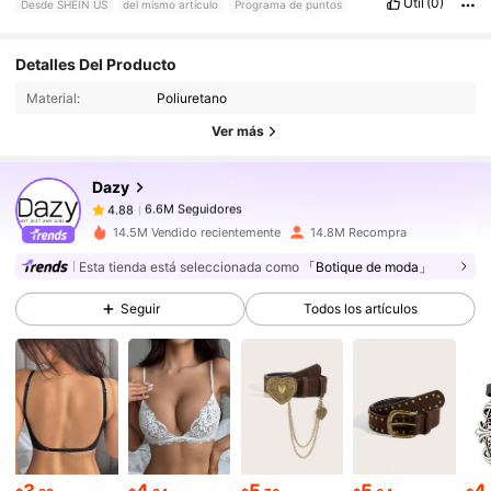
Útil
(0)
Desde SHEIN US
del mismo artículo
Programa de puntos
6.6M Seguidores
4.88
Detalles Del Producto
Material:
Poliuretano
Ver más
6.6M Seguidores
4.88
Dazy
6.6M Seguidores
4.88
p***c
pagó
Hace 1 día
14.5M Vendido recientemente
14.8M Recompra
Esta tienda está seleccionada como
「Botique de moda」
6.6M Seguidores
4.88
Seguir
Todos los artículos
6.6M Seguidores
4.88
6.6M Seguidores
4.88
3
4
5
5
4