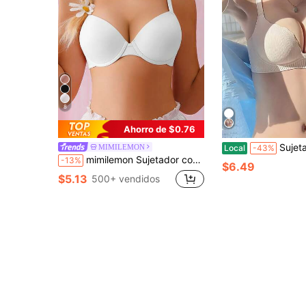
8
Ahorro de $0.76
Sujetador de lencería femenina sin costuras,
MIMILEMON
Local
-43%
mimilemon Sujetador con aros para mujer - Realzador, de soporte, cómodo y elegante lencería esencial
-13%
$6.49
$5.13
500+ vendidos