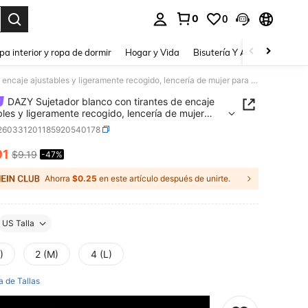
0
0
a. Press Enter to select.
pa interior y ropa de dormir
Hogar y Vida
Bisutería Y Accesorios
Be
DAZY Sujetador blanco con tirantes de encaje ajustables y ligeramente recogido, lencería de mujer para el verano
DAZY Sujetador blanco con tirantes de encaje
bles y ligeramente recogido, lencería de mujer
l verano
i260331201185920540178
91
$9.19
-47%
ICE AND AVAILABILITY
Ahorra
$0.25
en este artículo después de unirte.
US Talla
)
2 (M)
4 (L)
a de Tallas