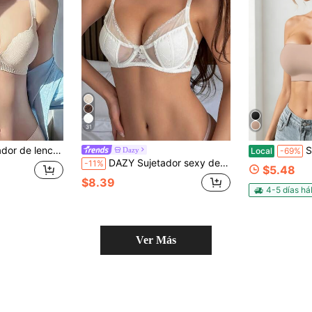
31
 grueso, para pechos pequeños, con efecto push-up, anticaída lateral, de una sola pieza.
Sujetador pu
Dazy
Local
-69%
DAZY Sujetador sexy de mujer con malla, encaje en contraste, ligero y fino, con tirantes ajustables y relleno, lencería
-11%
$5.48
$8.39
4-5 días há
Ver Más