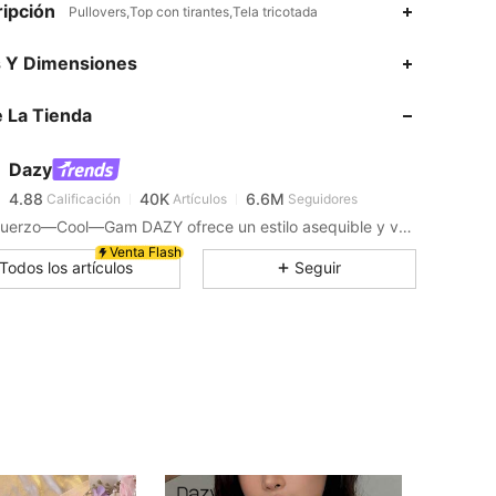
ipción
Pullovers,Top con tirantes,Tela tricotada
s Y Dimensiones
4.88
40K
6.6M
 La Tienda
4.88
40K
6.6M
Dazy
4.88
40K
6.6M
Calificación
Artículos
Seguidores
Sin Esfuerzo—Cool—Gam DAZY ofrece un estilo asequible y versátil para crear tu armario definitivo. Vístete con confianza exactamente de la manera que tu elijas.
Venta Flash
4.88
40K
6.6M
Todos los artículos
Seguir
4.88
40K
6.6M
4.88
40K
6.6M
4.88
40K
6.6M