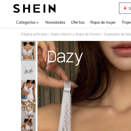
S
Use up 
Categorías
Novedades
Ofertas
Ropa de mujer
Traje
Página principal
Ropa Interior y Ropa de Dormir
Sujetador de Mu
/
/