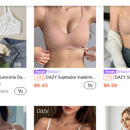
Dazy
Dazy
 Encaje Transparente Con Soporte Y Aros
DAZY Sujetador inalámbrico casual y cómodo con decoración de letras y sin rastros, lencería
DAZY Sujetador con cierre delantero de encaje con aros - Diseño de esp
-24%
-11%
)
$6.45
$6.59
idos