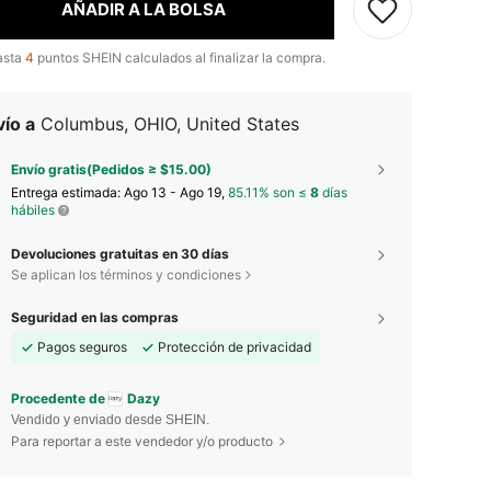
AÑADIR A LA BOLSA
asta
4
puntos SHEIN calculados al finalizar la compra.
ío a
Columbus, OHIO, United States
Envío gratis(Pedidos ≥ $15.00)
Entrega estimada:
Ago 13 - Ago 19,
85.11% son ≤
8
días
hábiles
Devoluciones gratuitas en 30 días
Se aplican los términos y condiciones
Seguridad en las compras
Pagos seguros
Protección de privacidad
Procedente de
Dazy
Vendido y enviado desde SHEIN.
Para reportar a este vendedor y/o producto