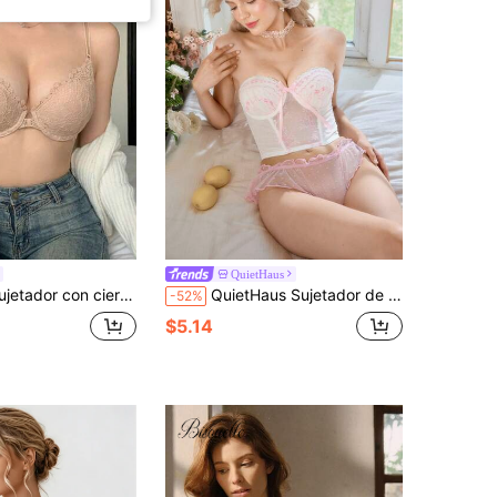
QuietHaus
alda en U, da forma a la curva de la espalda, levanta el busto, sexy y cómodo, de moda y versátil, adecuado para uso diario y ocasiones especiales
QuietHaus Sujetador de copa media con bordado floral, aros, longline, cómodo, con decoración de lazo en estilo romántico y pastoral
-52%
$5.14