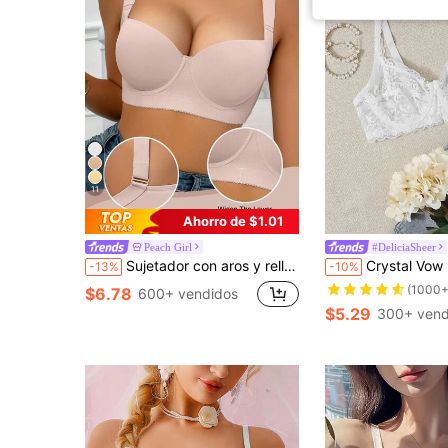
11
Ahorro de $1.01
Peach Girl
#DeliciaSheer
Sujetador con aros y relleno push up para mujer Peach Girl - Realzador, levantador, con soporte lateral, sexy y cómodo, de moda y versátil, adecuado para vacaciones y uso diario
Crystal Vow Lencería De Sostén Floral De
-13%
-10%
(1000+
$6.78
600+ vendidos
$5.29
300+ vend