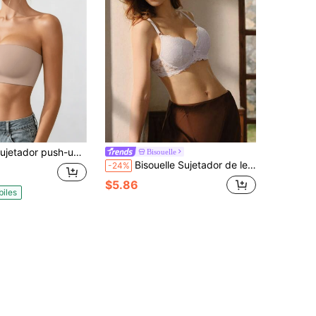
sh-up sin tirantes EssElegance, top bandeau sin aros y sin costuras, sujetador transpirable y elástico antideslizante para vestidos sin espalda.
Bisouelle
Bisouelle Sujetador de lencería push up de encaje blanco para mujer, sujetador de lencería sexy con levantamiento de espalda y tirantes ajustables, sujetador de lencería nupcial sin costuras para el verano
-24%
$5.86
biles