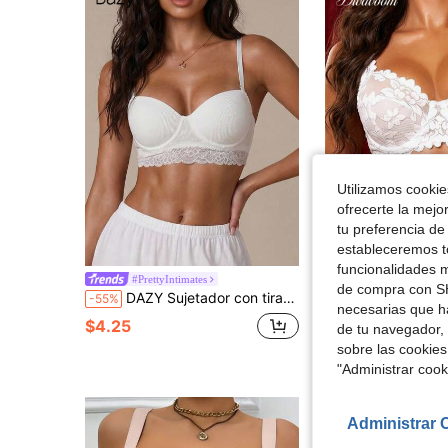
Utilizamos cookies
ofrecerte la mejo
tu preferencia de
estableceremos to
funcionalidades m
#PrettyIntimates
Divavoom
de compra con SH
DAZY Sujetador con tirantes de espagueti ajustable, con encaje y parches, con un ligero efecto push-up para mujeres
Divavoom 1 pieza Sujetador romántico de encaje floral francés con ar
-55%
-11%
necesarias que h
$4.25
$7.29
90+ vendi
de tu navegador, 
sobre las cookies
"Administrar coo
Administrar 