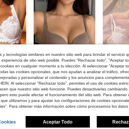
 y tecnologías similares en nuestro sitio web para brindar el servicio qu
r experiencia de sitio web posible. Puedes "Rechazar todo", "Aceptar t
 cookies en cualquier momento a tu elección. Al seleccionar "Aceptar to
das las cookies opcionales, que nos ayudan a analizar el tráfico, ofre
15
ejoradas y personalizar el contenido y los anuncios para complementa
Dazy
#Ethereal
EIN. Al seleccionar "Rechazar todo", permites el uso de cookies estri
#4 Más vendid
os, relleno y tirantes ajustables para mujer, para cita nocturna
DAZY Sujetador push-up super realzante para mujer, diseñado para copa pequeña con efecto de busto talla grande grande
DelicateAllure Lencer
-10%
-11%
(
acen que nuestro sitio web funcione. Puedes desactivarlas cambiando 
$9.39
#4 Más vendid
#4 Más vendid
dos
pero esto puede afectar el funcionamiento del sitio web. Para obtener
con cupón
(
(
$5.89
400+
 que utilizamos y para ajustar tus configuraciones de cookies opcional
#4 Más vendid
kies". Para obtener más información sobre cómo procesamos los datos
(
Cookies
Aceptar Todo
Rechaz