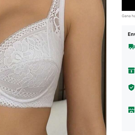
Gana h
Env