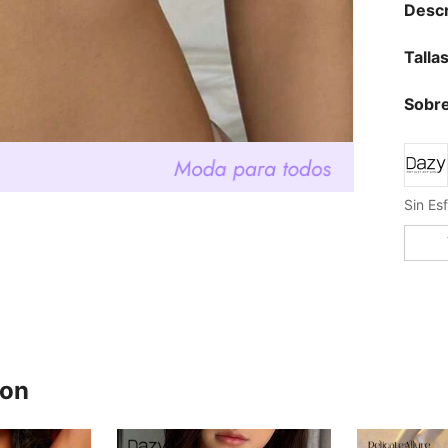
Descr
Talla
Sobre
ron