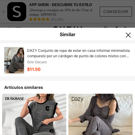
APP SHEIN - DESCUBRE TU ESTILO
×
¡Descarga y consigue un 30% de dto.!Usar el
CONSEGUIR
código: APPOFF30
(95,960)
Similar
DAZY Conjunto de ropa de estar en casa informal minimalista
compuesto por un cárdigan de punto de colores mixtos con
cintura ribeteada y pantalones de pijama rectos y sueltos de
Gris Oscuro
punto
$11.50
Artículos similares