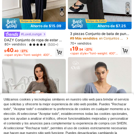
Ahorro de $7.25
Ahorro de $15.09
3 piezas Conjunto de bata de punt
#LuxeLounge
o suave, camiseta y pantalones de
#9 Más vendidos
en Conjuntos de batas Ropa de estar por casa para
DAZY Conjunto de ropa de estar en
pijama, cómodo y cálido, ropa de in
70+ vendidos
casa de 3 piezas: top camiseta, bat
80+ vendidos
(500+)
vierno
19
a y pantalones, estilo minimalista, r
40
$
.54
-27%
$
.40
-27%
opa de otoño e invierno, atuendo a
<span style="font-weight: 400">después del cupón</span>
<span style="font-weight: 400">después del cupón</span>
cogedor
6
Ahorro de $11.02
Ahorro de $9.31
Dazy
Conjunto de 2 piezas de top d
DAZY Conjunto de ropa de estar en
Local
26
e manga larga con cuello en V de ra
200+ vendidos
casa de 3 piezas: top camiseta, cár
$
.87
-29%
yas, suelto y cómodo, y shorts con
digan y pantalones, ropa de otoño e
<span style="font-weight: 400">después del cupón</span>
10
$
.87
-46%
cintura elástica cómoda, para uso c
invierno, atuendo acogedor
Utilizamos cookies y tecnologías similares en nuestro sitio web para brindar el servicio
asual en casa o salidas
que solicitas y ofrecerte la mejor experiencia de sitio web posible. Puedes "Rechazar
Envío Rápido
todo", "Aceptar todo" o establecer tu preferencia de cookies en cualquier momento a tu
elección. Al seleccionar "Aceptar todo", estableceremos todas las cookies opcionales,
que nos ayudan a analizar el tráfico, ofrecer funcionalidades mejoradas y personalizar
el contenido y los anuncios para complementar tu experiencia de compra con SHEIN.
15
Al seleccionar "Rechazar todo", permites el uso de cookies estrictamente necesarias
que hacen que nuestro sitio web funcione. Puedes desactivarlas cambiando la