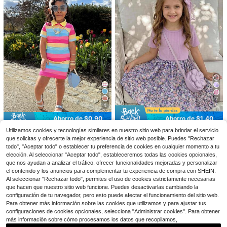
Ahorro de $1.00
7
Vestido de color caramelo para niña
4
s, estilo retro dulce, detalles delicad
Clientes habituales
SHEIN Vestido de tirantes con esta
os calados, adecuado para uso diari
mpado floral diminuto + Camiseta d
400+ vendidos
¡Casi agotado!
Ahorro de $0.90
Ahorro de $1.40
o o sesión de fotos, verano
e unicolor para niña en vacaciones
#1 Más vendidos
en Violeta Vestidos para niñas
200+ vendidos
8
$
.49
-11%
con cupón
Utilizamos cookies y tecnologías similares en nuestro sitio web para brindar el servicio
¡Casi agotado!
SHEIN SLAYR KIDS
Emery Rose Kids
7
$
.59
-11%
que solicitas y ofrecerte la mejor experiencia de sitio web posible. Puedes "Rechazar
#1 Más vendidos
#1 Más vendidos
en Violeta Vestidos para niñas
en Violeta Vestidos para niñas
Vestido casual, cómodo y versátil p
Emery Rose Kids Emery Rose Kids
todo", "Aceptar todo" o establecer tu preferencia de cookies en cualquier momento a tu
ara niñas jóvenes, con cuello polo
Vestido con top acanalado con est
4-7 Years
3.5k+ vendidos
(100+)
¡Casi agotado!
¡Casi agotado!
elección. Al seleccionar "Aceptar todo", estableceremos todas las cookies opcionales,
a rayas de arcoíris, de corte dulce y
ampado floral para niñas jóvenes p
4-7 Years
700+ vendidos
#1 Más vendidos
en Violeta Vestidos para niñas
6
lindo
ara uso casual en primavera, vestid
que nos ayudan a analizar el tráfico, ofrecer funcionalidades mejoradas y personalizar
$
.69
-12%
con cupón
¡Casi agotado!
5
o de manga corta con falda floral p
el contenido y los anuncios para complementar tu experiencia de compra con SHEIN.
$
.39
-21%
con cupón
ara primavera y verano, vestido co
Al seleccionar "Rechazar todo", permites el uso de cookies estrictamente necesarias
4-7 Years
n falda en línea A con patrón floral
que hacen que nuestro sitio web funcione. Puedes desactivarlas cambiando la
4-7 Years
vibrante, ropa para niñas jóvenes, f
configuración de tu navegador, pero esto puede afectar el funcionamiento del sitio web.
aldas para niñas jóvenes, conjunto
Para obtener más información sobre las cookies que utilizamos y para ajustar tus
s para niñas jóvenes, conjuntos de
configuraciones de cookies opcionales, selecciona "Administrar cookies". Para obtener
top de tirantes para niñas jóvenes,
vestidos para niñas jóvenes
más información sobre cómo procesamos los datos que recopilamos,