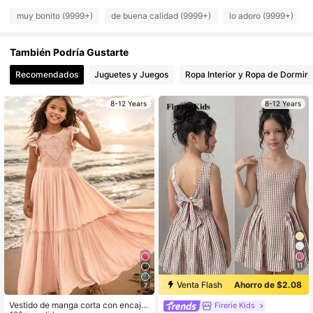
muy bonito (9999+)
de buena calidad (9999+)
lo adoro (9999+)
6.6M Seguidores
4.88
También Podría Gustarte
6.6M Seguidores
4.88
Recomendados
Juguetes y Juegos
Ropa Interior y Ropa de Dormir
8-12 Years
8-12 Years
6.6M Seguidores
4.88
6.6M Seguidores
4.88
6.6M Seguidores
4.88
11
Venta Flash
Ahorro de $2.08
7
Vestido de manga corta con encaje
Firerie Kids
#1 Más vendidos
en Marrón Vestidos De Niñas Adolescentes