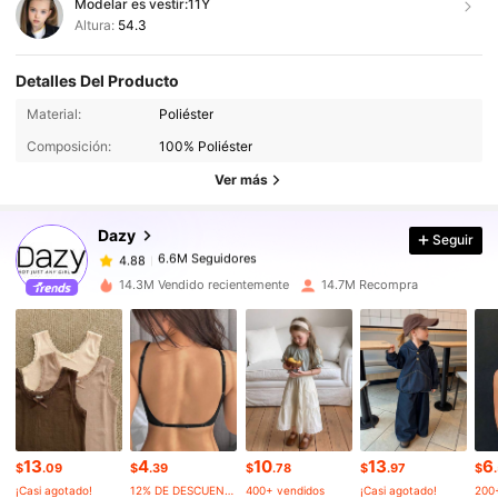
Modelar es vestir:
11Y
Altura:
54.3
Detalles Del Producto
Material:
Poliéster
6.6M Seguidores
4.88
Composición:
100% Poliéster
Ver más
6.6M Seguidores
4.88
Dazy
Seguir
6.6M Seguidores
4.88
14.3M Vendido recientemente
14.7M Recompra
6.6M Seguidores
4.88
6.6M Seguidores
4.88
13
4
10
13
6
6.6M Seguidores
4.88
$
.09
$
.39
$
.78
$
.97
$
¡Casi agotado!
12% DE DESCUENTO
400+ vendidos
¡Casi agotado!
200