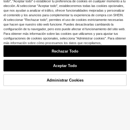
todo", "Aceptar todo" o establecer tu preferencia de cookies en cualquier momento a tu
elección. Al seleccionar "Aceptar todo", estableceremos todas las cookies opcionales,
8-12 Years
que nos ayudan a analizar el tráfico, ofrecer funcionalidades mejoradas y personalizar
el contenido y los anuncios para complementar tu experiencia de compra con SHEIN.
Al seleccionar "Rechazar todo", permites el uso de cookies estrictamente necesarias
que hacen que nuestro sitio web funcione. Puedes desactivarlas cambiando la
configuración de tu navegador, pero esto puede afectar el funcionamiento del sitio web.
Para obtener más información sobre las cookies que utilizamos y para ajustar tus
configuraciones de cookies opcionales, selecciona "Administrar cookies". Para obtener
más información sobre cómo procesamos los datos que recopilamos,
Rechazar Todo
Ahorro de $6.08
Conjuntos de verano para niñas pre
adolescentes Vestidos para niñas pr
200+ vendidos
Aceptar Todo
eadolescentes Nuevos para primav
8
$
.31
-42%
era y verano Adecuados para vaca
26
ciones en la playa Tela texturizada
AÑADIR A LA
Administrar Cookies
elegante Cuello halter con lazo del
COMPRA AHORA
8-12 Years
Ahorro de $2.31
BOLSA
antero Fruncido Decoración metálic
a Dobladillo con volantes en capas
Sparklyn
Vestido mini juguetón Vestido de va
caciones de verano Vestido de cuel
SHEIN Sparklyn Vestido midi para ni
lo halter Vestido de verano lindo Ve
ñas preadolescentes, estilo primave
100+ vendidos
stido de verano azul Vestido de vac
ra/verano, vacaciones en la playa, t
8
$
.18
-22%
con cupón
aciones Vestido de cuello halter ac
ropical, con lazo 3D, cuello redond
analado para niñas Vestido con dob
o, sin mangas, volantes, mangas ale
ladillo en capas Conjuntos de vaca
teadas, dulce, lindo, elegante, color
8-12 Years
ciones de verano para niñas preado
beige
lescentes Vestido de verano azul c
on cuello halter Vestido de playa Es