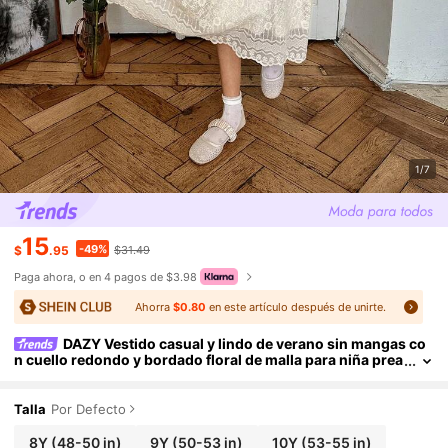
1/7
15
-49%
$
.95
$31.49
Paga ahora, o en 4 pagos de $3.98
Ahorra
$0.80
en este artículo después de unirte.
DAZY Vestido casual y lindo de verano sin mangas co
n cuello redondo y bordado floral de malla para niña prea
dolescente
Talla
Por Defecto
8Y
(48-50 in)
9Y
(50-53 in)
10Y
(53-55 in)