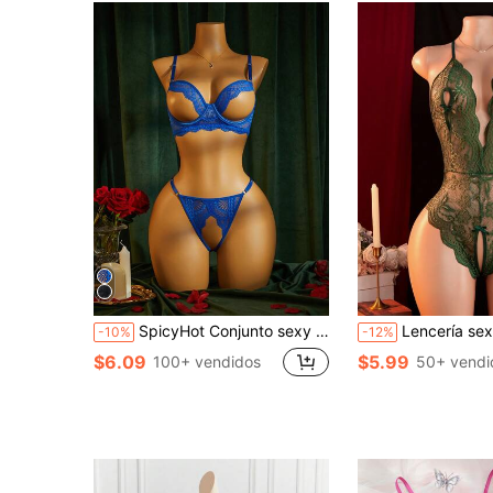
SpicyHot Conjunto sexy de uso diario para mujer con sujetador de tirantes finos con diseño de encaje y recortes y braguita triangular
Lencería sexy de encaje con patrón verde, escote profundo en V y 
-10%
-12%
$6.09
$5.99
100+ vendidos
50+ vendi