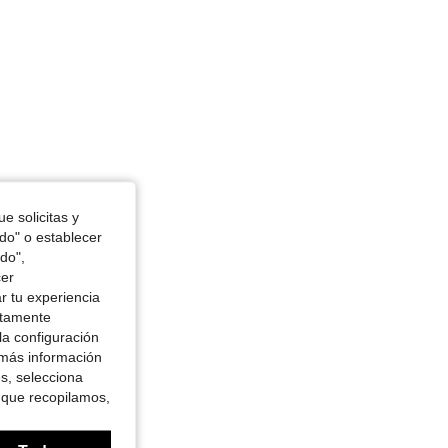
e solicitas y
odo" o establecer
do",
cer
r tu experiencia
ctamente
la configuración
 más información
es, selecciona
 que recopilamos,