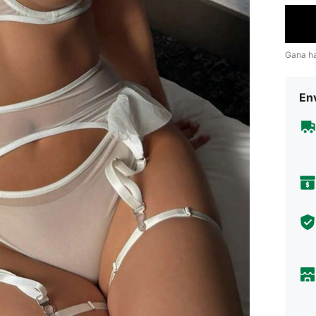
Gana h
Env