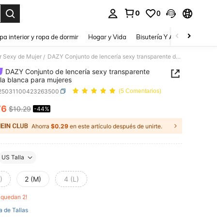
0
0
a. Press Enter to select.
pa interior y ropa de dormir
Hogar y Vida
Bisutería Y Accesorios
Be
r Sexy de Mujer
DAZY Conjunto de lencería sexy transparente de malla blanca para mujeres
/
DAZY Conjunto de lencería sexy transparente
la blanca para mujeres
i25031100423263500
(5 Comentarios)
76
$10.29
-44%
ICE AND AVAILABILITY
Ahorra
$0.29
en este artículo después de unirte.
US Talla
)
2 (M)
4 (L)
o quedan 2!
a de Tallas