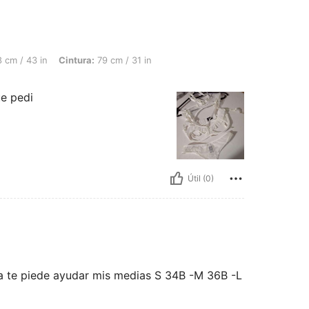
 Cintura: 79 cm / 31 in, Busto: 98 cm / 39 in, Color: Blanco, Talla: M
 cm / 43 in
Cintura:
79 cm / 31 in
ue pedi
Útil (0)
a te piede ayudar mis medias S 34B -M 36B -L