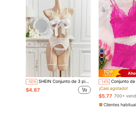
4
Aho
SHEIN Conjunto de 3 piezas de lencería sexy para mujer con decoración de lazo
Conjunto de lencería sexy de encaje floral rosa intenso para mujer, camisola con lazo y shorts abiertos,
-50%
-14%
¡Casi agotado!
$4.87
$5.77
700+ vend
Clientes habitua