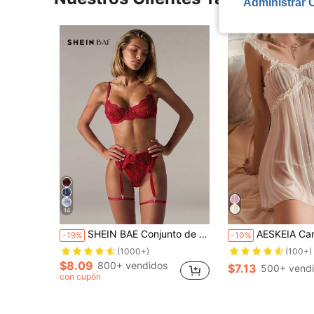
Administrar 
14
SHEIN BAE Conjunto de 5 piezas de lencería sexy de malla bordada para mujer para salir
AESKEIA Camisón semitransparente y sexy para mujer, con tirantes t
-19%
-10%
(1000+)
(100+)
$8.09
800+ vendidos
$7.13
500+ vend
con cupón