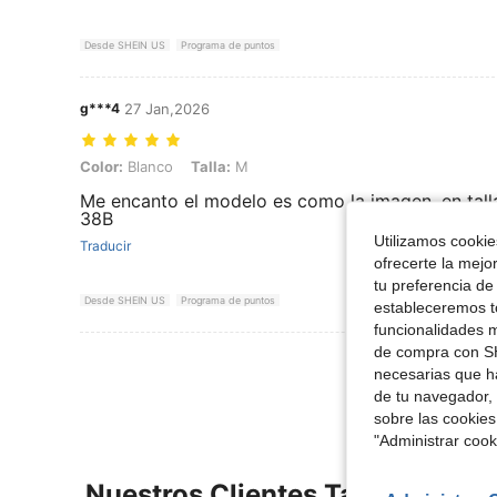
Desde SHEIN US
Programa de puntos
g***4
27 Jan,2026
Color: Blanco, Talla: M
Color:
Blanco
Talla:
M
Me encanto el modelo es como la imagen, en tall
38B
Utilizamos cookies
Traducir
ofrecerte la mejo
tu preferencia de
Desde SHEIN US
Programa de puntos
estableceremos to
funcionalidades m
de compra con SH
Ver Más Re
necesarias que h
de tu navegador, 
sobre las cookies
"Administrar coo
Nuestros Clientes También Vie