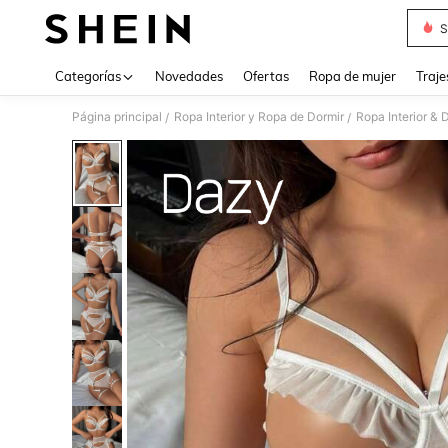
S
Use up 
Categorías
Novedades
Ofertas
Ropa de mujer
Traje
Página principal
Ropa Interior y Ropa de Dormir
Ropa Interior & 
/
/