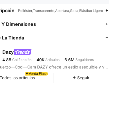
ipción
Poliéster,Transparente,Abertura,Gasa,Elástico Ligero
4.88
40K
6.6M
s Y Dimensiones
 La Tienda
4.88
40K
6.6M
Dazy
4.88
40K
6.6M
Calificación
Artículos
Seguidores
m***r
pagó
Hace 1 día
Sin Esfuerzo—Cool—Gam DAZY ofrece un estilo asequible y versátil para crear tu armario definitivo. Vístete con confianza exactamente de la manera que tu elijas.
4.88
40K
6.6M
Venta Flash
Todos los artículos
Seguir
4.88
40K
6.6M
4.88
40K
6.6M
4.88
40K
6.6M