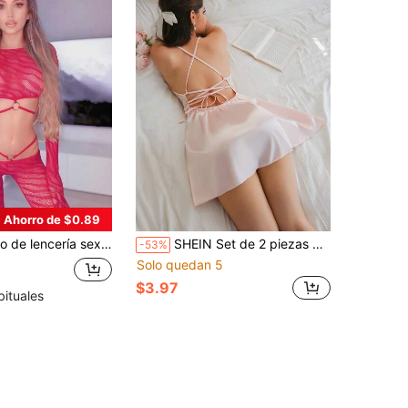
Ahorro de $0.89
ra baja y top ultra corto, adecuado para bares, fiestas y galas, resalta la figura perfecta, con un diseño salvaje, sexy y cautivador, sutil pero seductor
SHEIN Set de 2 piezas Camisón de satén con espalda descubierta y lazo + Tanga para mujeres
-53%
Solo quedan 5
$3.97
bituales