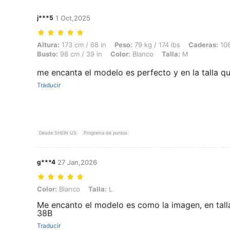
j***5
1 Oct,2025
Altura: 173 cm / 68 in, Peso: 79 kg / 174 lbs, Caderas: 108 cm / 43 in,
Altura:
173 cm / 68 in
Peso:
79 kg / 174 lbs
Caderas:
108
Busto:
98 cm / 39 in
Color:
Blanco
Talla:
M
me encanta el modelo es perfecto y en la talla q
Traducir
Desde SHEIN US
Programa de puntos
g***4
27 Jan,2026
Color: Blanco, Talla: L
Color:
Blanco
Talla:
L
Me encanto el modelo es como la imagen, en tall
38B
Traducir