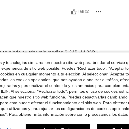
Útil (0)
a te piede ayudar mis medias S 34B -M 36B -L
 y tecnologías similares en nuestro sitio web para brindar el servicio qu
r experiencia de sitio web posible. Puedes "Rechazar todo", "Aceptar t
 cookies en cualquier momento a tu elección. Al seleccionar "Aceptar to
Útil (0)
das las cookies opcionales, que nos ayudan a analizar el tráfico, ofre
ejoradas y personalizar el contenido y los anuncios para complementa
EIN. Al seleccionar "Rechazar todo", permites el uso de cookies estri
señas
acen que nuestro sitio web funcione. Puedes desactivarlas cambiando 
pero esto puede afectar el funcionamiento del sitio web. Para obtener
 que utilizamos y para ajustar tus configuraciones de cookies opcional
kies". Para obtener más información sobre cómo procesamos los datos
ron