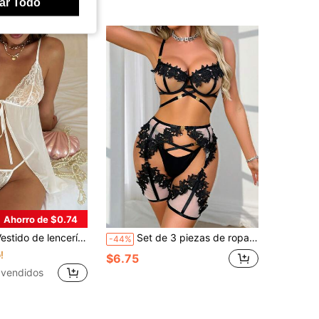
ar Todo
Ahorro de $0.74
ría de camisón con lazo delantero de encaje floral
Set de 3 piezas de ropa interior con sujetador con aros, sin costuras y con estampado floral en unicolor para mujeres
-44%
!
$6.75
vendidos