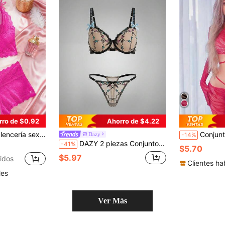
rro de $0.92
Ahorro de $4.22
 ropa de estar en casa romántica, suave y acogedora, ropa interior de tentación calada, vuelta al cole
Conjunto de lencería sexy para mujer que incluye pantalones de cintu
Dazy
-14%
DAZY 2 piezas Conjunto de sujetador y panty transparente con parches de encaje colorido, lencería sexy para mujer
-41%
$5.70
$5.97
idos
Clientes ha
les
Ver Más