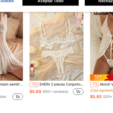
Cookies
Aceptar Todo
Rechaz
15
entadores y ropa interior erótica con tanga, Camisón para salir
SHEIN 2 piezas Conjunto de lencería sexy con encaje de contraste (con aros) para salir
Aloruh Vestido de lence
-11%
-11%
¡Casi agotado
$5.89
600+ vendidos
$5.85
idos
500+ 