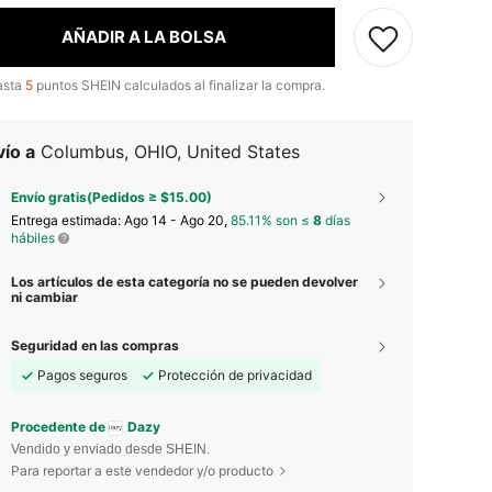
AÑADIR A LA BOLSA
asta
5
puntos SHEIN calculados al finalizar la compra.
ío a
Columbus, OHIO, United States
Envío gratis(Pedidos ≥ $15.00)
Entrega estimada:
Ago 14 - Ago 20,
85.11% son ≤
8
días
hábiles
Los artículos de esta categoría no se pueden devolver
ni cambiar
Seguridad en las compras
Pagos seguros
Protección de privacidad
Procedente de
Dazy
Vendido y enviado desde SHEIN.
Para reportar a este vendedor y/o producto