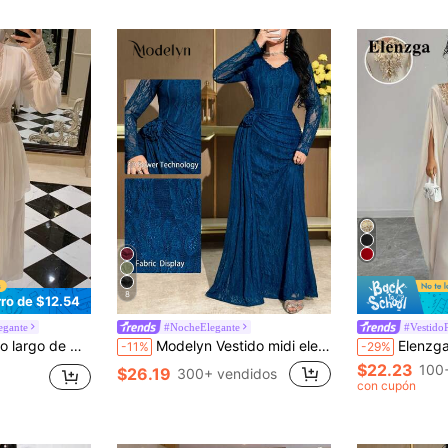
8
ro de $12.54
egante
#NocheElegante
#Vestido
chwork, para San Valentín, boda, banquete, baile, fiesta de noche, moda y uso diario
Modelyn Vestido midi elegante de manga larga con cuello en V de unicolor, cintura con encaje y decoración floral 3D
Elenzga Vestido elegante de muj
-11%
-29%
$22.23
100
$26.19
300+ vendidos
con cupón