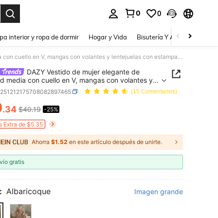
0
0
a. Press Enter to select.
pa interior y ropa de dormir
Hogar y Vida
Bisutería Y Accesorios
Be
DAZY Vestido de mujer elegante de longitud media con cuello en V, mangas con volantes y lentejuelas con estampado floral, para invitada de boda, primavera/verano
DAZY Vestido de mujer elegante de
ud media con cuello en V, mangas con volantes y
uelas con estampado floral, para invitada de boda,
z251212175708082897465
(15 Comentarios)
era/verano
0
.34
$40.19
-25%
ICE AND AVAILABILITY
s Extra de $5.35
Ahorra
$1.52
en este artículo después de unirte.
vío gratis
:
Albaricoque
Imagen grande