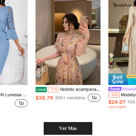
7
7
Vestido acampanado elegante y romántico con estampado floral para mujer, nuevo, para vacaciones de verano, estilo boho chic
#Vestido
Local
-11%
 encaje y diseño de parches de unicolor, elegante y simple, para uso diario
Modelyn Vestido largo de 
-29%
$38.79
200+ vendidos
$24.07
100
con cupón
Ver Más