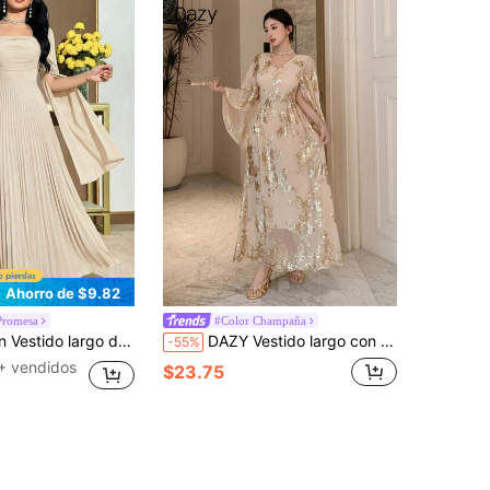
Ahorro de $9.82
Promesa
#Color Champaña
manga larga con pliegues de unicolor elegante para mujer
DAZY Vestido largo con capa de manga y bordado de lentejuelas elegante para mujer, vestido de boda, vestido de fiesta, vestido de Año Nuevo, vestido floral para mujer
-55%
+ vendidos
$23.75