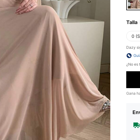
Talla
0 (S
Dazy si
Guí
¿No es t
Gana h
Env