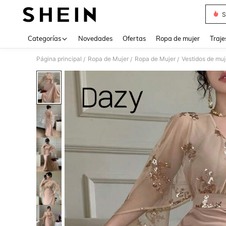
S
Use up 
Categorías
Novedades
Ofertas
Ropa de mujer
Traje
Página principal
Ropa de Mujer
Ropa de Mujer
Vestidos de muj
/
/
/