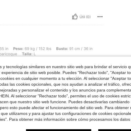
Útil (0)
69 kg / 152 lbs, Busto: 91 cm / 36 in, Cintura: 69 cm / 27 in, Caderas: 107 cm / 42 
65 in
Peso:
69 kg / 152 lbs
Busto:
91 cm / 36 in
baricoque
Talla:
L
o
 y tecnologías similares en nuestro sitio web para brindar el servicio qu
r experiencia de sitio web posible. Puedes "Rechazar todo", "Aceptar t
 cookies en cualquier momento a tu elección. Al seleccionar "Aceptar to
das las cookies opcionales, que nos ayudan a analizar el tráfico, ofre
Útil (0)
ejoradas y personalizar el contenido y los anuncios para complementa
EIN. Al seleccionar "Rechazar todo", permites el uso de cookies estri
señas
acen que nuestro sitio web funcione. Puedes desactivarlas cambiando 
pero esto puede afectar el funcionamiento del sitio web. Para obtener
 que utilizamos y para ajustar tus configuraciones de cookies opcional
kies". Para obtener más información sobre cómo procesamos los datos