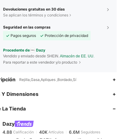
Devoluciones gratuitas en 30 días
Se aplican los términos y condiciones
Seguridad en las compras
Pagos seguros
Protección de privacidad
Procedente de
Dazy
Vendido y enviado desde SHEIN.
Almacén de EE. UU.
Para reportar a este vendedor y/o producto
ipción
Rejilla,Gasa,Apliques ,Bordado,Sí
4.88
40K
6.6M
s Y Dimensiones
 La Tienda
4.88
40K
6.6M
Dazy
4.88
40K
6.6M
Calificación
Artículos
Seguidores
s***6
pagó
Hace 13 horas