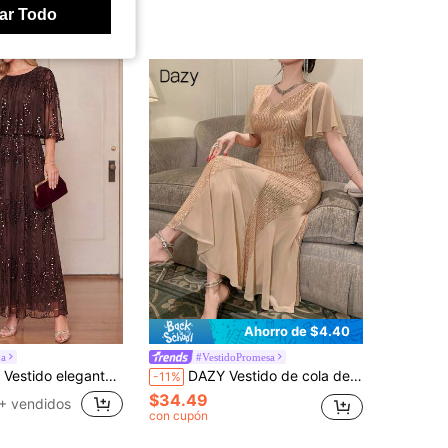
ar Todo
Ahorro de $4.40
a
#VestidoPromesa
ngitud media con parches de lentejuelas de unicolor para mujer
DAZY Vestido de cola de pez con volantes y parches de lentejuelas elegante para mujer, vestido de invitada de boda de verano, vestido brillante y vestido de verano
-11%
$34.49
+ vendidos
con cupón