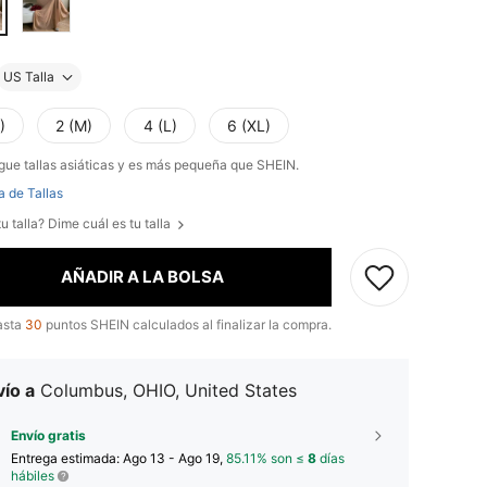
US Talla
)
2 (M)
4 (L)
6 (XL)
gue tallas asiáticas y es más pequeña que SHEIN.
a de Tallas
u talla? Dime cuál es tu talla
AÑADIR A LA BOLSA
asta
30
puntos SHEIN calculados al finalizar la compra.
ío a
Columbus, OHIO, United States
Envío gratis
Entrega estimada:
Ago 13 - Ago 19,
85.11% son ≤
8
días
hábiles