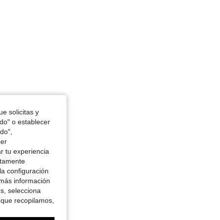
in, Color: Albaricoque, Talla: L
e solicitas y
odo" o establecer
do",
cer
r tu experiencia
ctamente
la configuración
 más información
es, selecciona
 que recopilamos,