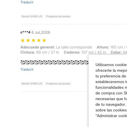
Traducir
Desde SHEIN US
Programa de puntos
c***4
6 Jul,2026
Adecuado general: La talla corresponde, Altura: 165 cm / 65 in, Peso: 
Adecuado general:
La talla corresponde
Altura:
165 cm / 
Cintura:
69 cm / 27 in
Caderas:
107 cm / 42 in
Color:
Al
🥰🥰🥰🥰🥰🥰🥰🥰🥰🥰🥰🥰🥰🥰🥰🥰🥰🥰 Hermosoo
Utilizamos cookies
Traducir
ofrecerte la mejo
tu preferencia de
estableceremos to
Desde SHEIN US
Programa de puntos
funcionalidades m
de compra con SH
Ver Más Re
necesarias que h
de tu navegador, 
sobre las cookies
"Administrar coo