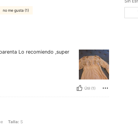
no me gusta (1)
sparenta Lo recomiendo ,super
Útil (1)
S
ue
Talla:
S