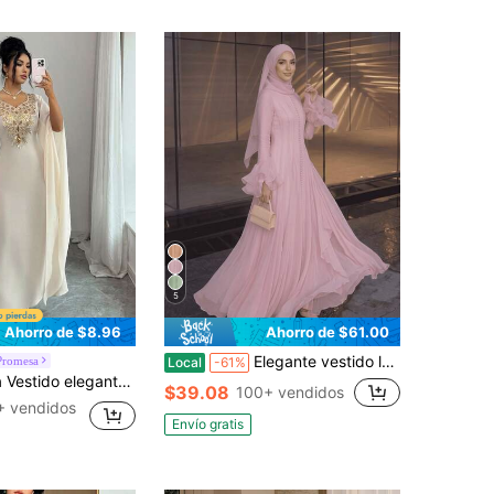
5
Ahorro de $8.96
Ahorro de $61.00
Elegante vestido largo rosa de corte A para mujer con cuello alto y mangas largas acampanadas, confeccionado en tejido no elástico, perfecto para ocasiones formales.
Promesa
Local
-61%
er de talla estándar con cuello floral y diseño de lazo en la espalda
$39.08
100+ vendidos
+ vendidos
Envío gratis