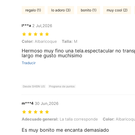
regalo (1)
lo adoro (3)
bonito (1)
muy cool (2)
l***a
2 Jul,2026
Color: Albaricoque, Talla: M
Color:
Albaricoque
Talla:
M
Hermoso muy fino una tela.espectacular no tran
largo me gusto muchisimo
Traducir
Desde SHEIN US
Programa de puntos
m***4
30 Jun,2026
Adecuado general: La talla corresponde, Color: Albaricoque, Talla: 
Adecuado general:
La talla corresponde
Color:
Albaricoq
Es muy bonito me encanta demasiado