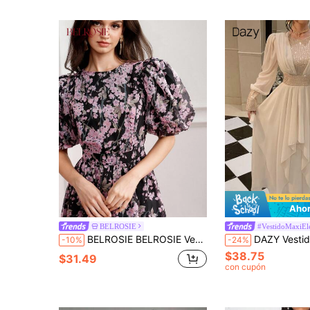
Ahor
BELROSIE
#VestidoMaxiEl
BELROSIE BELROSIE Vestido largo elegante para mujer de estilo palacio, oversize, con cuello redondo, manga corta abullonada acampanada, estampado posicionado de flores de glicinia y bambú en bloques de color rosa, morado y negro, gasa con efecto unión, para verano y otoño, estilo francés vintage romántico de lujo, versátil para pasarela, oficina, fiesta, ceremonia, boda y graduación
DAZY Vestido largo de mujer elegante y ajustado para primavera y verano, con tela brillante y pat
-10%
-24%
$38.75
$31.49
con cupón