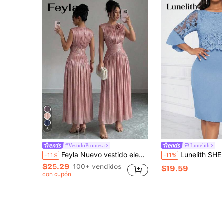
5
#VestidoPromesa
Lunelith
Feyla Nuevo vestido elegante y romántico con pliegues en la cintura y flores 3D para vacaciones
Lunelith SHEIN Lunessa Vestido midi ajustado con mangas de campana, con detalles de
-11%
-11%
$25.29
100+ vendidos
$19.59
con cupón