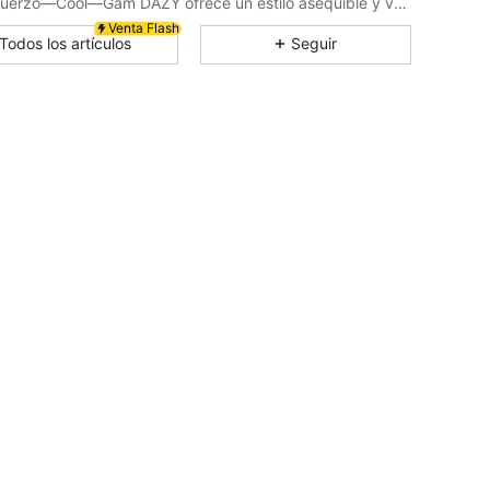
Sin Esfuerzo—Cool—Gam DAZY ofrece un estilo asequible y versátil para crear tu armario definitivo. Vístete con confianza exactamente de la manera que tu elijas.
4.88
40K
6.6M
Venta Flash
Todos los artículos
Seguir
4.88
40K
6.6M
4.88
40K
6.6M
4.88
40K
6.6M
4.88
40K
6.6M
4.88
40K
6.6M
4.88
40K
6.6M