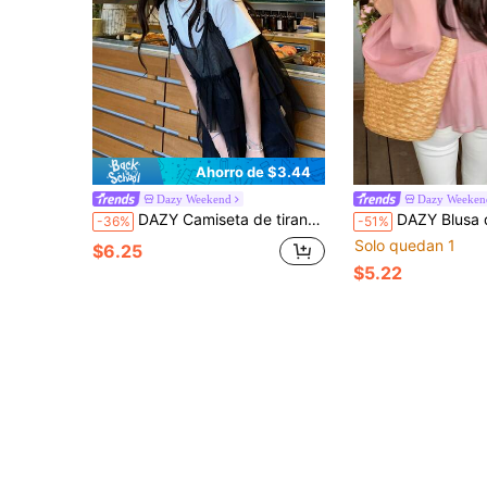
Ahorro de $3.44
Dazy Weekend
Dazy Weeken
DAZY Camiseta de tirantes de mujer de unicolor con doble volante en el bajo, para verano
DAZY Blusa de manga larga de unicolor con volantes, estil
-36%
-51%
Solo quedan 1
$6.25
$5.22