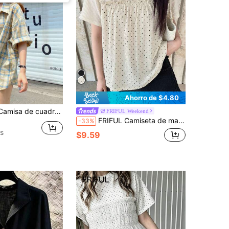
Ahorro de $4.80
ano de nicho para mujer, prenda exterior delgada de protección solar de verano, blusa holgada versátil para petite y desplazamientos
FRIFUL Weekend
FRIFUL Camiseta de manga corta para mujer con lunares y bloques de color, plisada, casual, versátil para uso diario y salidas de verano
-33%
s
$9.59