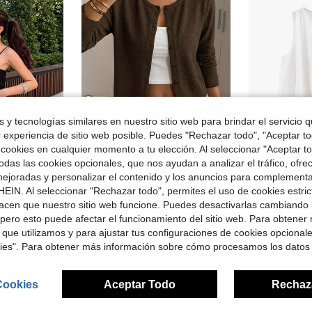
 y tecnologías similares en nuestro sitio web para brindar el servicio qu
11
r experiencia de sitio web posible. Puedes "Rechazar todo", "Aceptar t
 cookies en cualquier momento a tu elección. Al seleccionar "Aceptar to
Ahorro de $3.20
Ahorro de $1.56
das las cookies opcionales, que nos ayudan a analizar el tráfico, ofre
ano casual con abertura lateral atractiva en color caqui y negro, para ella
Oferta E
Dazy Weekend
Local
-49%
¡Casi agotado!
ejoradas y personalizar el contenido y los anuncios para complementa
DAZY Camiseta casual de mujer de unicolor con cuello redondo y botones delanteros, ropa de otoño con estilo universitario, blusas de manga larga para mujer
-29%
(1000+)
$34.03
idos
EIN. Al seleccionar "Rechazar todo", permites el uso de cookies estri
¡Casi agotado!
¡Casi agotado!
acen que nuestro sitio web funcione. Puedes desactivarlas cambiando 
les
Envío gratis
(1000+)
(1000+)
$7.99
800+ vendidos
pero esto puede afectar el funcionamiento del sitio web. Para obtener
¡Casi agotado!
con cupón
 que utilizamos y para ajustar tus configuraciones de cookies opcional
(1000+)
kies". Para obtener más información sobre cómo procesamos los datos
Cookies
Aceptar Todo
Rechaz