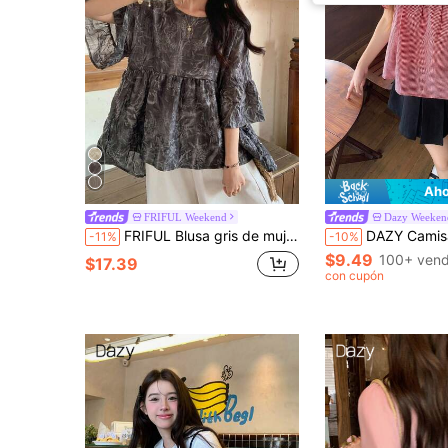
Aho
FRIFUL Weekend
Dazy Weeken
FRIFUL Blusa gris de mujer con lindo ribete de volantes, top de verano
DAZY Camisa de mujer con cuello a cuadros, estilo corean
-11%
-10%
$9.49
100+ vend
$17.39
con cupón