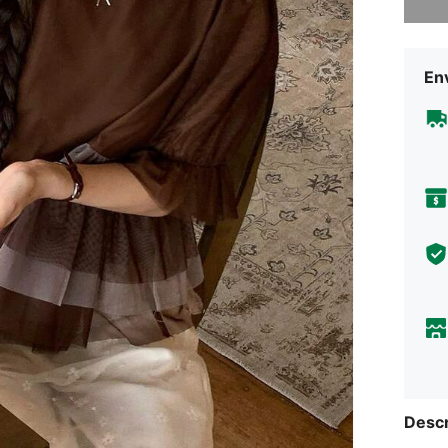
Env
Descr