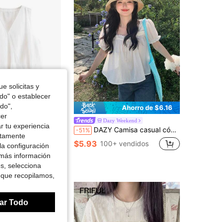
4.88
5K
949K
4.88
5K
949K
e solicitas y
odo" o establecer
do",
Ahorro de $32.05
Ahorro de $6.16
cer
special de Verano: Blusa Corta Elegante y de Moda con Cuello en V sin Mangas para Mujeres, Ropa de Verano para Damas
Dazy Weekend
r tu experiencia
DAZY Camisa casual cómoda de unicolor para vacaciones, tops lindos para mujer
-51%
ctamente
$5.93
100+ vendidos
la configuración
 más información
es, selecciona
 que recopilamos,
ar Todo