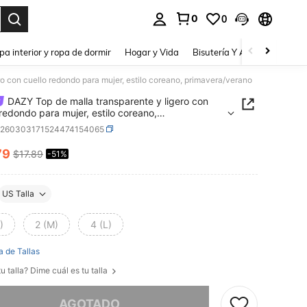
0
0
a. Press Enter to select.
pa interior y ropa de dormir
Hogar y Vida
Bisutería Y Accesorios
Be
o con cuello redondo para mujer, estilo coreano, primavera/verano
DAZY Top de malla transparente y ligero con
 redondo para mujer, estilo coreano,
era/verano
z260303171524474154065
79
$17.89
-51%
ICE AND AVAILABILITY
US Talla
)
2 (M)
4 (L)
a de Tallas
u talla? Dime cuál es tu talla
imos, este producto está agotado.
AGOTADO