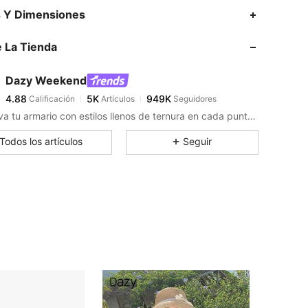
4.88
5K
949K
s Y Dimensiones
 La Tienda
4.88
5K
949K
Dazy Weekend
4.88
5K
949K
Calificación
Artículos
Seguidores
w***2
pagó
Hace 1 día
Renueva tu armario con estilos llenos de ternura en cada puntada.
4.88
5K
949K
Todos los artículos
Seguir
4.88
5K
949K
4.88
5K
949K
4.88
5K
949K
4.88
5K
949K