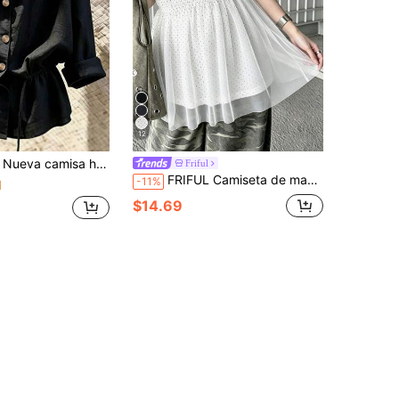
12
 casual con cordón y manga larga para mujer, efecto estilizante
Friful
FRIFUL Camiseta de manga corta con estampado de lunares y patchwork de malla, estilo francés para mujer
-11%
1
$14.69