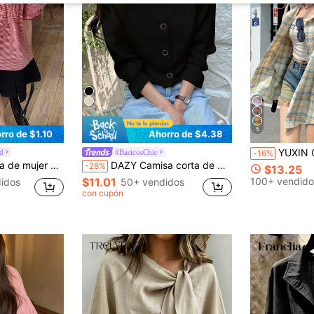
5
rro de $1.10
Ahorro de $4.38
YUXIN Camisa de cuadros de manga corta con diseño retro americ
d
#BasicosChic
-16%
o fresco, estampado integral, para verano y escuela
DAZY Camisa corta de mujer de manga larga con cuello cuadrado, unicolor, casual de negocios ajustada. Blusa de manga larga para el verano.
-28%
$13.25
$11.01
100+ vendido
idos
50+ vendidos
con cupón