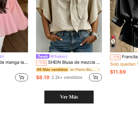
Franclia Nueva camisa holgada
d
Trelyra
-11%
o coreano, fresca y femenina para vacaciones de verano
SHEIN Blusa de mezcla de lino con cuello en V anudado y mangas de murciélago, top de estilo cottagecore campestre, camisa casual de negocios para el trayecto diario, Halloween, festival, playa y uso diario
-11%
Solo quedan 
en Plano Blusas De Mujer
#6 Más vendidos
$11.89
$8.19
2.2k+ vendidos
Ver Más