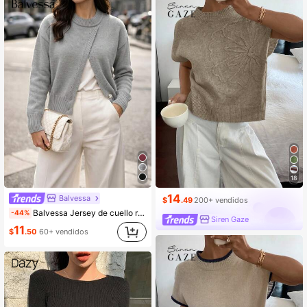
18
14
Balvessa
$
.49
200+ vendidos
Balvessa Jersey de cuello redondo gris con bajo asimétrico y manga larga, diseño elegante, versátil y casual, adecuado para múltiples ocasiones
-44%
Siren Gaze
11
$
.50
60+ vendidos