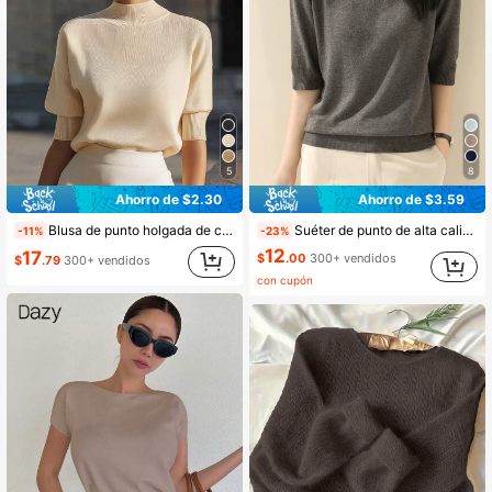
2M Seguidores
4.88
5
8
Ahorro de $2.30
Ahorro de $3.59
Blusa de punto holgada de cuello redondo, unicolor, hombros descubiertos, manga corta, estilo casual minimalista y elegante al estilo francés, versátil y esencial para looks diarios, de oficina y de vacaciones en verano
Suéter de punto de alta calidad para mujer con cuello redondo acanalado y manga media, corte holgado de moda, nueva llegada de otoño y primavera
-11%
-23%
12
17
$
.00
300+ vendidos
$
.79
300+ vendidos
con cupón