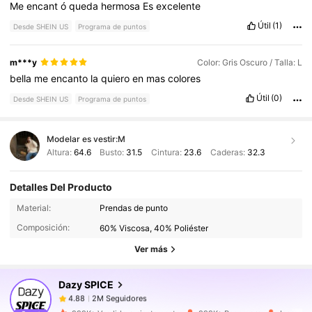
Me
encant
ó
queda
hermosa
Es
excelente
Útil
(1)
Desde SHEIN US
Programa de puntos
m***y
Color: Gris Oscuro / Talla: L
bella
me
encanto
la
quiero
en
mas
colores
Útil
(0)
Desde SHEIN US
Programa de puntos
Modelar es vestir:
M
Altura:
64.6
Busto:
31.5
Cintura:
23.6
Caderas:
32.3
Detalles Del Producto
2M Seguidores
4.88
Material:
Prendas de punto
Composición:
60% Viscosa, 40% Poliéster
2M Seguidores
4.88
Ver más
Dazy SPICE
2M Seguidores
4.88
f***s
pagó
Hace 1 día