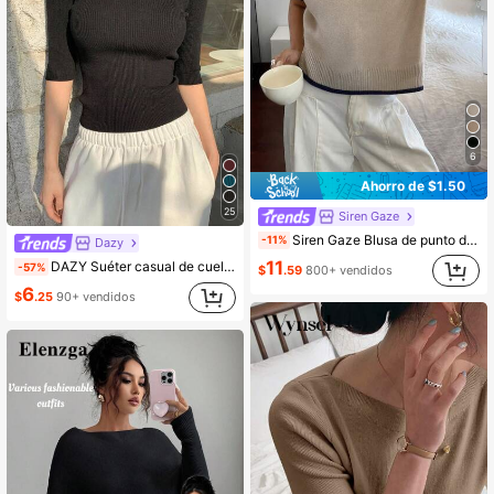
6
Ahorro de $1.50
25
Siren Gaze
Siren Gaze Blusa de punto de manga de murciélago con cuello redondo y ribete de contraste, estilo casual para mujer
-11%
Dazy
11
DAZY Suéter casual de cuello de barco de unicolor de manga corta para mujer
-57%
$
.59
800+ vendidos
6
$
.25
90+ vendidos