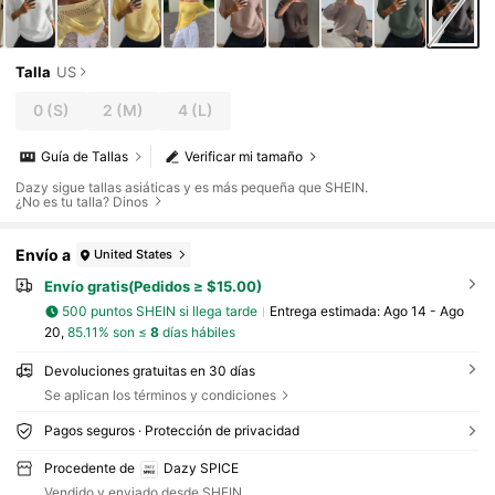
Talla
US
0
(S)
2
(M)
4
(L)
Guía de Tallas
Verificar mi tamaño
Dazy sigue tallas asiáticas y es más pequeña que SHEIN.
¿No es tu talla? Dinos
Envío a
United States
Envío gratis(Pedidos ≥ $15.00)
500 puntos SHEIN si llega tarde
Entrega estimada:
Ago 14 - Ago
20,
85.11% son ≤
8
días hábiles
Devoluciones gratuitas en 30 días
Se aplican los términos y condiciones
Pagos seguros · Protección de privacidad
Procedente de
Dazy SPICE
Vendido y enviado desde SHEIN.