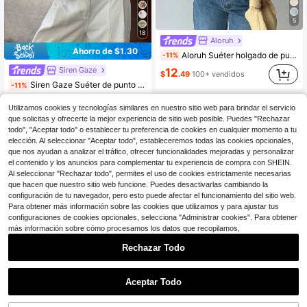
5
18
Aloruh
Ahorro de $1.30
Aloruh Suéter holgado de punto de cuello de embudo y mangas de murciélago, unicolor, casual y para uso diario, otoño/invierno
-11%
Siren Gaze
12
$
.49
100+ vendidos
Siren Gaze Suéter de punto de manga corta, elegante y casual, adecuado para el verano
-11%
#4 Más vendidos
en Tela Tops diarios respetuosos con la piel
Utilizamos cookies y tecnologías similares en nuestro sitio web para brindar el servicio
10
$
.69
4.7k+ vendidos
que solicitas y ofrecerte la mejor experiencia de sitio web posible. Puedes "Rechazar
todo", "Aceptar todo" o establecer tu preferencia de cookies en cualquier momento a tu
elección. Al seleccionar "Aceptar todo", estableceremos todas las cookies opcionales,
que nos ayudan a analizar el tráfico, ofrecer funcionalidades mejoradas y personalizar
el contenido y los anuncios para complementar tu experiencia de compra con SHEIN.
Al seleccionar "Rechazar todo", permites el uso de cookies estrictamente necesarias
que hacen que nuestro sitio web funcione. Puedes desactivarlas cambiando la
Mostrar artículos similares con stock
Ver todo
configuración de tu navegador, pero esto puede afectar el funcionamiento del sitio web.
Para obtener más información sobre las cookies que utilizamos y para ajustar tus
configuraciones de cookies opcionales, selecciona "Administrar cookies". Para obtener
más información sobre cómo procesamos los datos que recopilamos,
Rechazar Todo
Aceptar Todo
Lo sentimos, este producto está agotado.