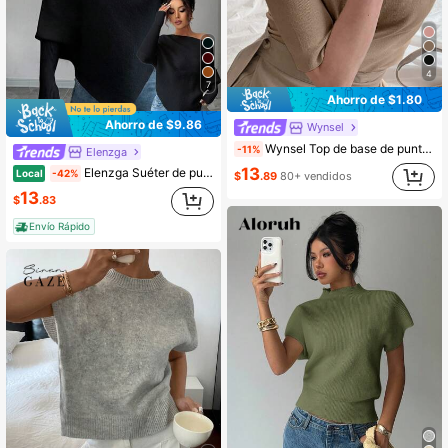
4
7
Ahorro de $1.80
Ahorro de $9.86
Wynsel
Wynsel Top de base de punto elegante y ajustado de unicolor para mujer
-11%
Elenzga
13
Elenzga Suéter de punto casual y elegante con mangas de murciélago asimétricas en los hombros para mujer, versátil para vacaciones y días festivos, primavera/otoño/invierno
Local
-42%
$
.89
80+ vendidos
13
$
.83
Envío Rápido