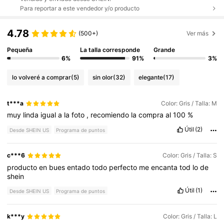
Para reportar a este vendedor y/o producto
4.78
(500+)
Ver más
Pequeña
La talla corresponde
Grande
6%
91%
3%
lo volveré a comprar
(5)
sin olor
(32)
elegante
(17)
t***a
Color: Gris / Talla: M
muy
linda
igual
a
la
foto
,
recomiendo
la
compra
al
100
%
Útil
(2)
Desde SHEIN US
Programa de puntos
c***6
Color: Gris / Talla: S
producto
en
bues
entado
todo
perfecto
me
encanta
tod
lo
de
shein
Útil
(1)
Desde SHEIN US
Programa de puntos
k***y
Color: Gris / Talla: L