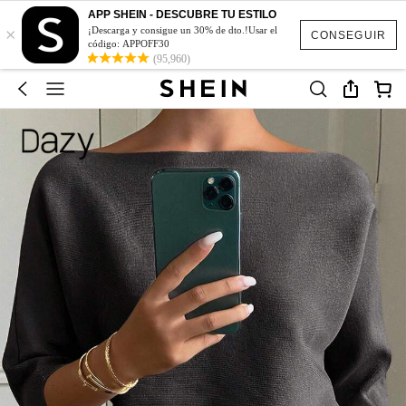
APP SHEIN - DESCUBRE TU ESTILO
×
¡Descarga y consigue un 30% de dto.!Usar el
CONSEGUIR
código: APPOFF30
(95,960)