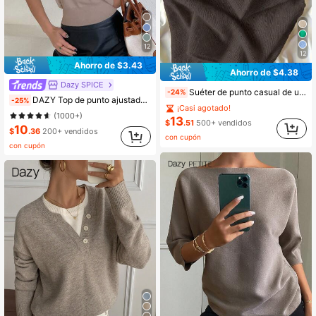
12
12
Ahorro de $3.43
Ahorro de $4.38
Dazy SPICE
Suéter de punto casual de unicolor marrón para otoño
-24%
DAZY Top de punto ajustado de hombros descubiertos de unicolor para mujer en verano
-25%
¡Casi agotado!
(1000+)
13
$
.51
500+ vendidos
10
$
.36
200+ vendidos
con cupón
con cupón