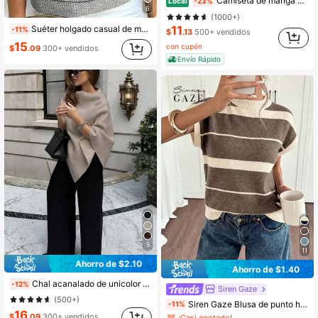
Camiseta de manga corta minimalista fina y ligera para mujer, Tops de punto de unicolor para el verano
Local
-23%
6
(1000+)
11
Suéter holgado casual de mujer de unicolor con cuello redondo, semi-transparente, manga corta, estilo oversize, para primavera/verano y otoño
-11%
$
.13
500+ vendidos
15
con cupón
$
.09
300+ vendidos
Envío Rápido
5
11
Ahorro de $2.10
Ahorro de $1.40
Chal acanalado de unicolor de moda, para uso diario, otoño/invierno primavera
-12%
Siren Gaze
#2 Más vendidos
en Bloque de color Tops de punto para mujer
(500+)
Siren Gaze Blusa de punto holgada de cuello redondo y manga corta a rayas, para verano
-11%
¡Casi agotado!
16
$
.09
300+ vendidos