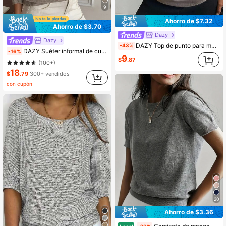
9
Ahorro de $7.32
Ahorro de $3.70
Dazy
Dazy
DAZY Top de punto para mujer, estilo coreano petite
-43%
DAZY Suéter informal de cuello henley con bloques de color, suéter de punto suave 2 en 1 para mujer en otoño
-16%
9
$
.87
(100+)
18
$
.79
300+ vendidos
con cupón
20
Ahorro de $3.36