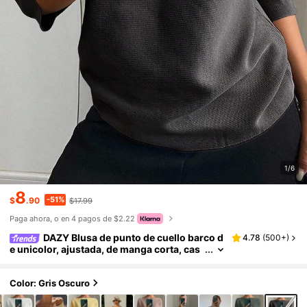
1/6
8
-51%
$
.90
$17.99
Paga ahora, o en 4 pagos de $2.22
DAZY Blusa de punto de cuello barco d
4.78
(
500+
)
e unicolor, ajustada, de manga corta, cas
ual y elegante para mujer, otoño/invierno
Color: Gris Oscuro