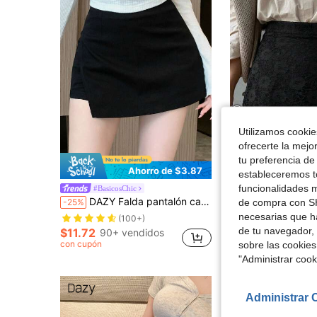
Utilizamos cookies
18
ofrecerte la mejo
tu preferencia de
Ahorro de $3.87
Aho
estableceremos to
funcionalidades m
#BasicosChic
Dazy
DAZY Falda pantalón casual de unicolor con abertura lateral para mujer
DAZY Pantalones cortos de mujer de un
de compra con SH
-25%
-16%
necesarias que h
$12.40
50+ vend
(100+)
con cupón
de tu navegador, 
$11.72
90+ vendidos
con cupón
sobre las cookies
"Administrar coo
Administrar 