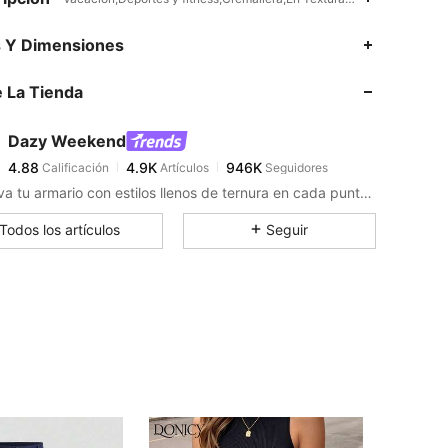
s Y Dimensiones
 La Tienda
4.88
4.9K
946K
Dazy Weekend
4.88
4.9K
946K
Calificación
Artículos
Seguidores
m***c
pagó
Hace 1 día
Renueva tu armario con estilos llenos de ternura en cada puntada.
4.88
4.9K
946K
Todos los artículos
Seguir
4.88
4.9K
946K
4.88
4.9K
946K
4.88
4.9K
946K