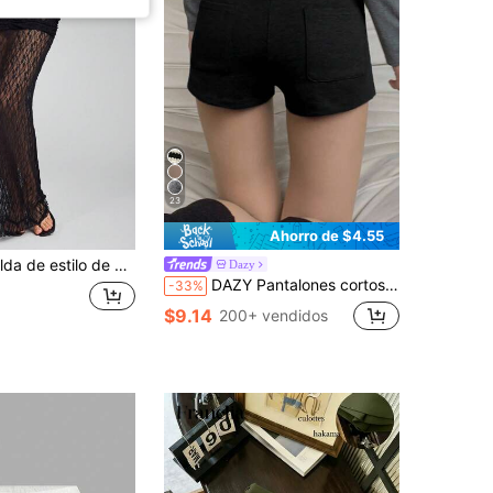
23
Ahorro de $4.55
 con textura de encaje, estilo sexy de vacaciones en la playa, primavera/verano
Dazy
DAZY Pantalones cortos grises de cintura alta y elásticos para mujer, para otoño
-33%
$9.14
200+ vendidos