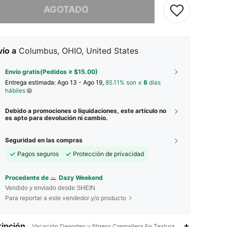
AGOTADO
ío a
Columbus, OHIO, United States
Envío gratis(Pedidos ≥ $15.00)
Entrega estimada:
Ago 13 - Ago 19,
85.11% son ≤
8
días
hábiles
Debido a promociones o liquidaciones, este artículo no
es apto para devolución ni cambio.
Seguridad en las compras
Pagos seguros
Protección de privacidad
Procedente de
Dazy Weekend
Vendido y enviado desde SHEIN.
Para reportar a este vendedor y/o producto
ipción
Vacación,Deportes y fitness,Cremallera,En Textura,Sí