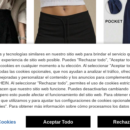
 y tecnologías similares en nuestro sitio web para brindar el servicio qu
r experiencia de sitio web posible. Puedes "Rechazar todo", "Aceptar t
28
16
 cookies en cualquier momento a tu elección. Al seleccionar "Aceptar to
rro de $2.39
Ahorro de $1.44
das las cookies opcionales, que nos ayudan a analizar el tráfico, ofre
ejoradas y personalizar el contenido y los anuncios para complementa
Pantalones de diseño minimalista Vela Rue, pantalones de traje azul marino
Rina Fox
-25%
en Selecciones de tendencias de K-J Pantalones De
#1 Más vendidos
icolor con abertura lateral de encaje
SHEIN X ITS MICH Rina Fox Pantalones cortos de mujer de talle bajo con cordón
EIN. Al seleccionar "Rechazar todo", permites el uso de cookies estri
-15%
¡Casi agotado!
(
acen que nuestro sitio web funcione. Puedes desactivarlas cambiando 
idos
en Selecciones de tendencias de K-J Pantalones De
en Selecciones de tendencias de K-J Pantalones De
#1 Más vendidos
#1 Más vendidos
$14.02
900
¡Casi agotado!
¡Casi agotado!
pero esto puede afectar el funcionamiento del sitio web. Para obtener
$8.05
10k+ vendidos
en Selecciones de tendencias de K-J Pantalones De
#1 Más vendidos
 que utilizamos y para ajustar tus configuraciones de cookies opcional
¡Casi agotado!
kies". Para obtener más información sobre cómo procesamos los datos
Cookies
Aceptar Todo
Rechaz