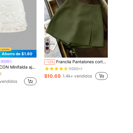
21
Ahorro de $1.80
Franclia Pantalones cortos, falda, culottes, pantalones cortos de mujer, ropa casual de mujer para primavera/otoño, minifalda de mujer de tela suave y texturizada, de cintura alta y con abertura, de estilo casual y versátil
 ICON
-12%
da de cintura baja con decoración de lentejuelas plateadas
(1000+)
!
$10.69
1.4k+ vendidos
vendidos