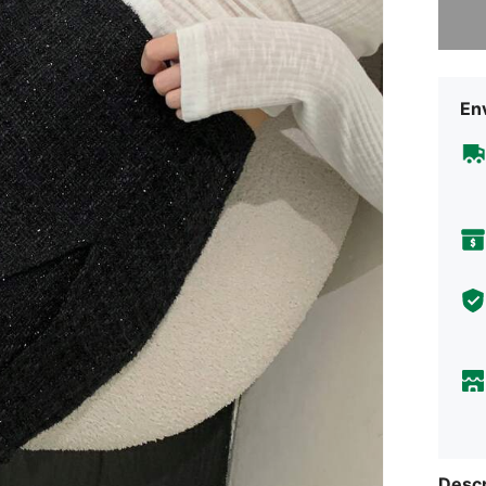
Env
Descr