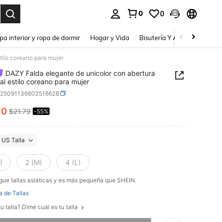
0
0
a. Press Enter to select.
pa interior y ropa de dormir
Hogar y Vida
Bisutería Y Accesorios
Be
tilo coreano para mujer
DAZY Falda elegante de unicolor con abertura
 al estilo coreano para mujer
z25091136602516628
70
$21.79
-55%
ICE AND AVAILABILITY
US Talla
)
2 (M)
4 (L)
gue tallas asiáticas y es más pequeña que SHEIN.
a de Tallas
u talla? Dime cuál es tu talla
imos, este producto está agotado.