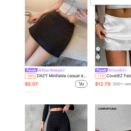
7
Dazy Weekend
CovetEZ
DAZY Minifalda casual de mujer de unicolor con parches de encaje, para otoño e invierno, de talle bajo
CovetEZ Falda con ribet
-58%
-11%
$5.07
$12.79
300+ ven