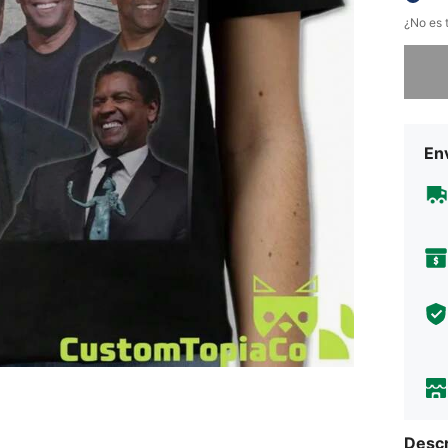
¿No es t
Lo sent
Env
Descr