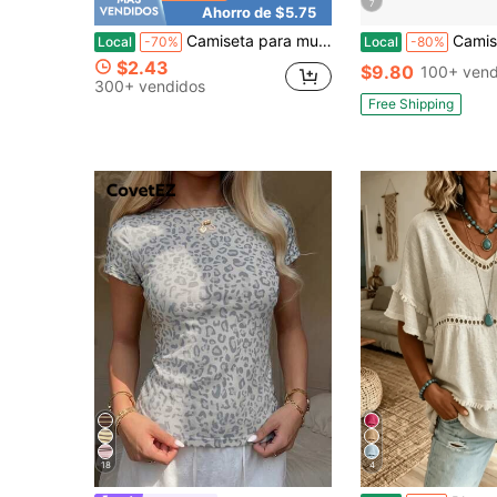
7
Ahorro de $5.75
Camiseta para mujer talla grande Elemeno, diseño de maestra, estampado gráfico colorido del alfabeto ABC, camiseta casual de cuello redondo, elasticidad media, lavable a máquina
Camiseta de mujer 100% algodón, Owens Sisters Apothecary 1986 
Local
-70%
Local
-80%
$2.43
$9.80
100+ vend
300+ vendidos
Free Shipping
18
4