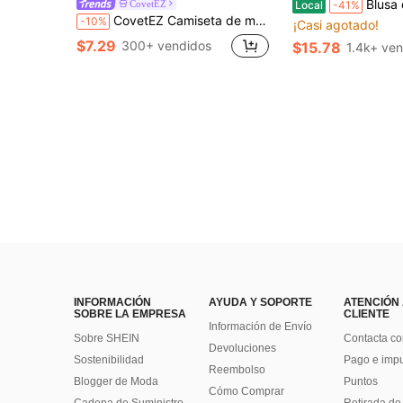
Blusa de mezcla de lino con bordado 
CovetEZ
Local
-41%
CovetEZ Camiseta de manga corta casual minimalista sexy con estampado de leopardo gris, adecuada para primavera y verano, el estampado de leopardo te hace lucir talla grande clara
-10%
¡Casi agotado!
$7.29
300+ vendidos
$15.78
1.4k+ ve
INFORMACIÓN
AYUDA Y SOPORTE
ATENCIÓN
SOBRE LA EMPRESA
CLIENTE
Información de Envío
Sobre SHEIN
Contacta co
Devoluciones
Sostenibilidad
Pago e imp
Reembolso
Blogger de Moda
Puntos
Cómo Comprar
Cadena de Suministro
Retirada de