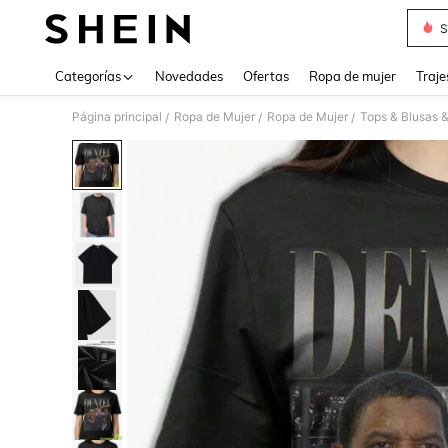
S
Use up 
Categorías
Novedades
Ofertas
Ropa de mujer
Traje
Página principal
Ropa de Mujer
Ropa de Mujer
Tops & Blusas 
/
/
/