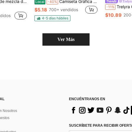
de ojal y flecos, blusa casual de cuello en V de manga corta para mujer
Camiseta Gráfica de Útiles Escolares de Dibujos Animados Lindos Estilo Preppy para Maestro y Estudiante Camiseta de Regreso a la Escuela de Jardín de Niños con Gráfico de Manzana Sonriente Crayón y Lápiz Ropa
Trelyr
Local
-40%
Trelyra Camisa casual ve
-11%
$5.18
700+ vendidos
$10.89
200
ndidos
4-5 días hábiles
Ver Más
 AL
ENCUÉNTRANOS EN
n Nosotros
uestos
SUSCRÍBETE PARA RECIBIR OFERTA
 productos