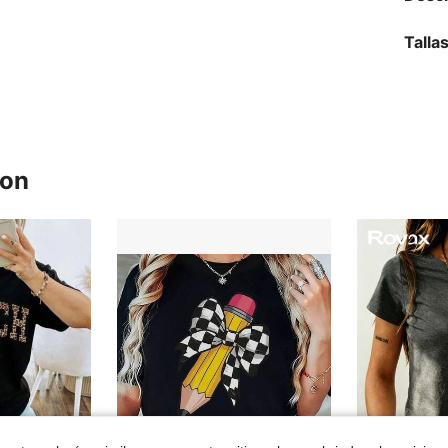
Talla
ron