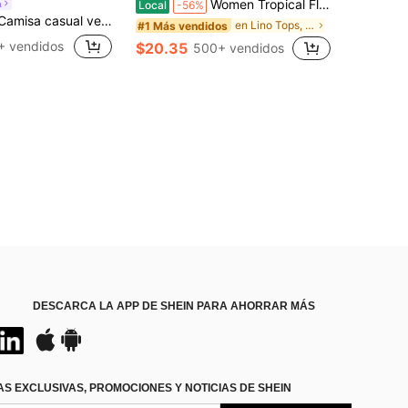
Women Tropical Floral Allover Print Notched V Neck Blouse, Half Wooden Button Flounce 3/4 Ruffle Sleeve Loose Casual Summer Daily Top
a
Local
-56%
rsátil de uso diario con estampado floral para mujer
en Lino Tops, blusas y camisetas de mujer
#1 Más vendidos
+ vendidos
$20.35
500+ vendidos
DESCARCA LA APP DE SHEIN PARA AHORRAR MÁS
S EXCLUSIVAS, PROMOCIONES Y NOTICIAS DE SHEIN