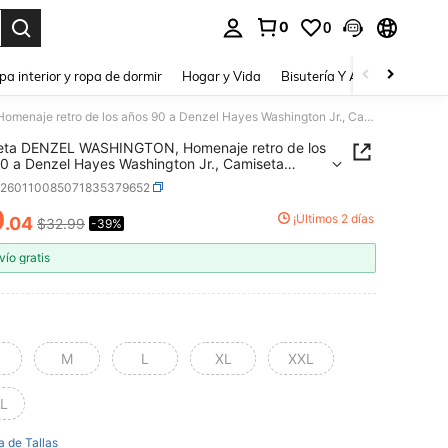
0
0
a. Press Enter to select.
pa interior y ropa de dormir
Hogar y Vida
Bisutería Y Accesorios
Be
Camiseta DENZEL WASHINGTON, Homenaje retro de los años 90 a Denzel Hayes Washington Jr., Camiseta vintage de Denzel Washington
eta DENZEL WASHINGTON, Homenaje retro de los
0 a Denzel Hayes Washington Jr., Camiseta
e de Denzel Washington
z260110085071835379652
0
¡Últimos 2 días
.04
$32.99
-39%
ICE AND AVAILABILITY
vío gratis
M
L
XL
XXL
L
a de Tallas