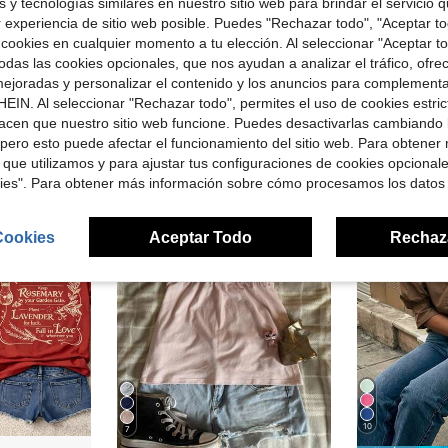
 y tecnologías similares en nuestro sitio web para brindar el servicio qu
r experiencia de sitio web posible. Puedes "Rechazar todo", "Aceptar t
29
Ahorro de $4.45
 cookies en cualquier momento a tu elección. Al seleccionar "Aceptar to
das las cookies opcionales, que nos ayudan a analizar el tráfico, ofre
 con estampado de leopardo, camiseta de profesora con letras universitarias y estampado animal, regalo de graduación
Camiseta de profesora para mujer - Top negro de cuello redondo, suave y transpirable con estampado de lápiz amarillo
#MessyC
Local
-54%
ejoradas y personalizar el contenido y los anuncios para complementa
Rovax Camiseta de mujer de
-11%
$3.73
EIN. Al seleccionar "Rechazar todo", permites el uso de cookies estri
700+ vendidos
¡Casi agotado
acen que nuestro sitio web funcione. Puedes desactivarlas cambiando 
$5.49
1.5k+
pero esto puede afectar el funcionamiento del sitio web. Para obtener
 que utilizamos y para ajustar tus configuraciones de cookies opcional
kies". Para obtener más información sobre cómo procesamos los datos
Cookies
Aceptar Todo
Rechaz
10
7