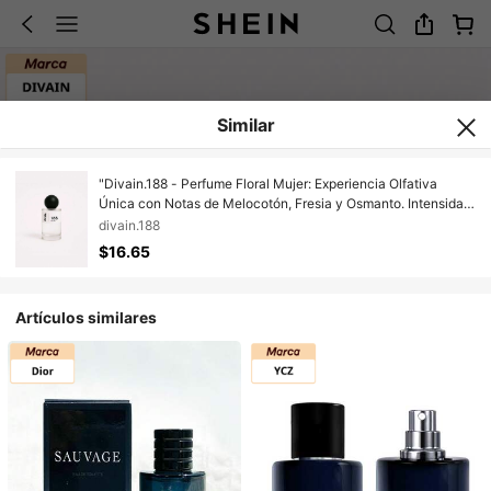
Similar
"Divain.188 - Perfume Floral Mujer: Experiencia Olfativa
Única con Notas de Melocotón, Fresia y Osmanto. Intensidad
Moderada para Días Especiales. Despierta Tus Sentidos con
divain.188
un Fondo de Cacao y Ámbar. Ideal para Primavera, Atrae con
$16.65
Sofisticación y Frescura"
Artículos similares