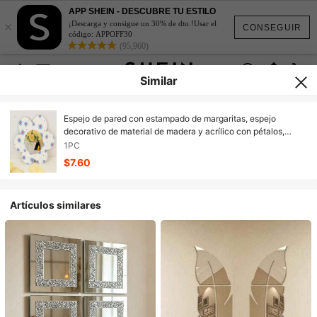
APP SHEIN - DESCUBRE TU ESTILO
×
¡Descarga y consigue un 30% de dto.!Usar el
CONSEGUIR
código: APPOFF30
(95,960)
Similar
Espejo de pared con estampado de margaritas, espejo
decorativo de material de madera y acrílico con pétalos,
espejo único para decoración de sala de estar, dormitorio y
1PC
baño
$7.60
Artículos similares