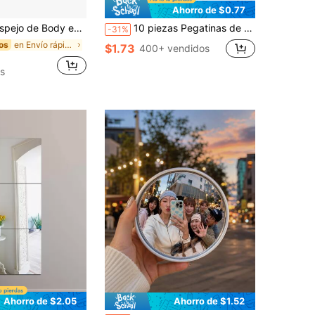
Ahorro de $0.77
y entero de alta calidad de 59"X16" con diseño de arco, marco de aleación de aluminio que garantiza la estabilidad, diseño de pie para el dormitorio, color negro
10 piezas Pegatinas de espejo en forma de corazón, decoración de espejo acrílico, decoración del hogar en 3D con corazones, decoración de vuelta a la escuela, suministros de estudio
-31%
en Envío rápido Espejos de suelo y de cuerpo enter
os
$1.73
400+ vendidos
s
Ahorro de $2.05
Ahorro de $1.52