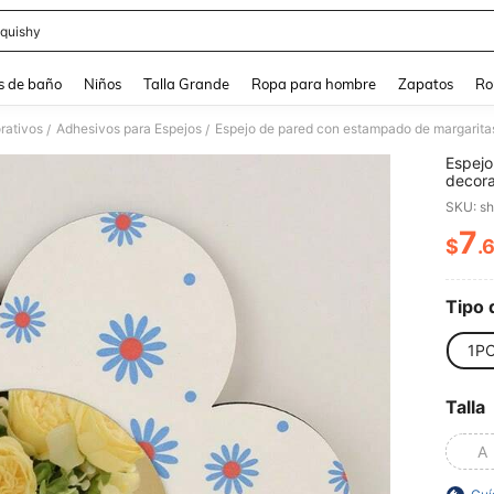
quishy
and down arrow keys to navigate search Búsqueda reciente and Busca y Encuentr
s de baño
Niños
Talla Grande
Ropa para hombre
Zapatos
Ro
rativos
Adhesivos para Espejos
/
/
Espejo
decora
espejo
SKU: s
dormit
7
$
.
PR
Tipo 
1P
Talla
A