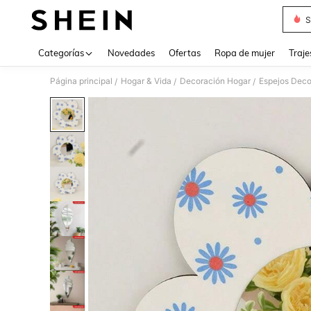
S
Use up 
Categorías
Novedades
Ofertas
Ropa de mujer
Traje
Página principal
Hogar & Vida
Decoración Hogar
Espejos Deco
/
/
/