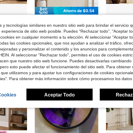
Ahorro de $0.54
#1 Más vendid
arco, espejo de vestir independiente para dormitorio, entrada y sala de estar, color dorado
6/12 piezas Pegatinas de pared con patrón geométrico de ondas de espejo, autoadhesivas e impermeables, perfectas para sala de estar, dormitorio y otra decoración del hogar, también como fondo elegante para sofá o pared de TV, adecuadas para decoración de pared de oficina, fáciles de aplicar, uso versátil, esencial para regreso a clases - ¡Recuerda despegar la película protectora exterior! Opción de regalo perfecta para decoración del hogar y arreglo de habitación para regreso a clases.
Espejo
-28%
Local
-56%
¡Casi agotado
 y tecnologías similares en nuestro sitio web para brindar el servicio qu
$1.36
en Envío rápido Espejos de suelo y de cuerpo enter
300+ vendidos
#1 Más vendid
#1 Más vendid
¡Casi agotado
¡Casi agotado
con cupón
r experiencia de sitio web posible. Puedes "Rechazar todo", "Aceptar t
$41.74
#1 Más vendid
400+ vendid
 cookies en cualquier momento a tu elección. Al seleccionar "Aceptar to
¡Casi agotado
das las cookies opcionales, que nos ayudan a analizar el tráfico, ofre
Free Shipping
ejoradas y personalizar el contenido y los anuncios para complementa
EIN. Al seleccionar "Rechazar todo", permites el uso de cookies estri
acen que nuestro sitio web funcione. Puedes desactivarlas cambiando 
pero esto puede afectar el funcionamiento del sitio web. Para obtener
 que utilizamos y para ajustar tus configuraciones de cookies opcional
kies". Para obtener más información sobre cómo procesamos los datos
Cookies
Aceptar Todo
Rechaz