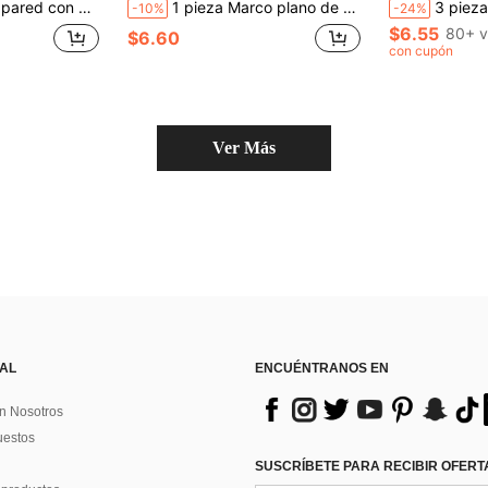
iposa brillante adecuada para dormitorio, sala de estar, baño, opción ideal para mejorar la estética del hogar y como regalo
1 pieza Marco plano de oro 2D Espejo de acrílico con hoja verde, adecuado para el hogar, sala de estar, dormitorio, estudio, patio, sin necesidad de suministro eléctrico
3 piezas de adhesivos de espejo cuadrado para pared, azulejo
-10%
-24%
$6.55
80+ v
$6.60
con cupón
Ver Más
 AL
ENCUÉNTRANOS EN
n Nosotros
uestos
SUSCRÍBETE PARA RECIBIR OFERTA