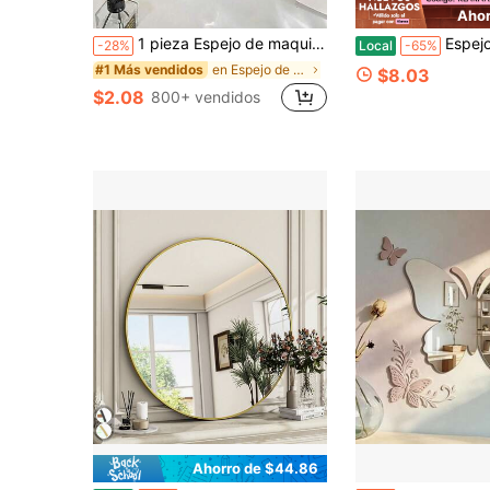
Ahor
1 pieza Espejo de maquillaje de cuero, espejo de belleza plegable y portátil de gran tamaño, adecuado para dormitorios escolares, dormitorios, baños, oficinas, casas de alquiler, accesorios de baño, decoración del hogar, decoración de la habitación, decoración del dormitorio, viajes, bodas
Espejo de puerta moderno neg
-28%
Local
-65%
en Espejo de pared
#1 Más vendidos
$8.03
$2.08
800+ vendidos
Ahorro de $44.86