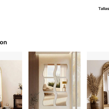
Talla
ron