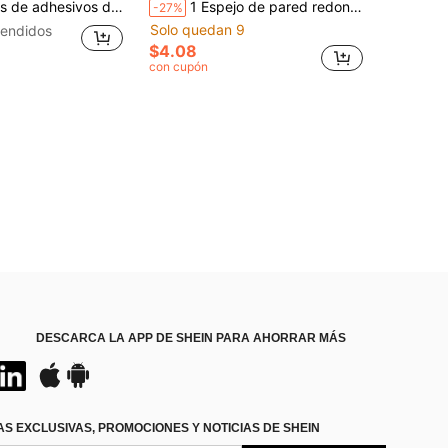
s de espejo 3D de acrílico de 2 mm de grosor, adecuados para sala de estar, dormitorio, cocina, baño. 30*30cm/11.8*11.8in Mejores regalos
1 Espejo de pared redondo grande estilo minimalista para decoración de muebles, espejo convexo para selfies de viaje, espejo de pared colgante horizontal de Body completo con marco de plástico, sin necesidad de energía | Adecuado para decoración de pared de sala de estar, dormitorio, entrada, baño, espejo de selfie para vestidor, decoración de habitación, decoración de vestidor, decoración de habitación individual, fotografía de viaje
-27%
Solo quedan 9
endidos
$4.08
con cupón
DESCARCA LA APP DE SHEIN PARA AHORRAR MÁS
S EXCLUSIVAS, PROMOCIONES Y NOTICIAS DE SHEIN