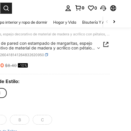
0
0
a. Press Enter to select.
pa interior y ropa de dormir
Hogar y Vida
Bisutería Y Accesorios
Be
Espejo de pared con estampado de margaritas, espejo decorativo de material de madera y acrílico con pétalos, espejo único para decoración de sala de estar, dormitorio y baño
 de pared con estampado de margaritas, espejo
tivo de material de madera y acrílico con pétalos,
 único para decoración de sala de estar,
h260418141264832620950
orio y baño
60
$8.40
-10%
ICE AND AVAILABILITY
de Estilo:
C
B
C