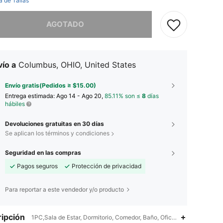
a de Tallas
imos, este producto está agotado.
AGOTADO
ío a
Columbus, OHIO, United States
Envío gratis(Pedidos ≥ $15.00)
Entrega estimada:
Ago 14 - Ago 20,
85.11% son ≤
8
días
hábiles
Devoluciones gratuitas en 30 días
Se aplican los términos y condiciones
Seguridad en las compras
Pagos seguros
Protección de privacidad
Para reportar a este vendedor y/o producto
ipción
1PC,Sala de Estar, Dormitorio, Comedor, Baño, Oficina en Casa,Cuatr