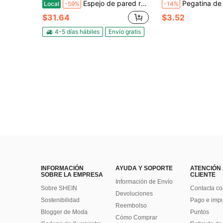
Espejo de pared redondo de 20-24-30 pulgadas en negro y dorado, espejo de baño ideal para colocar sobre los tocadores, adecuado para baños, entradas, dormitorios y áreas de vestir
Pegatina de pared con espejo en forma de mariposa plateada, pieza de arte de espejo acrílico autoadhesivo, elegante pegatina de pared con mar
Local
-59%
-14%
$31.64
$3.52
4-5 días hábiles
Envío gratis
INFORMACIÓN
AYUDA Y SOPORTE
ATENCIÓN
SOBRE LA EMPRESA
CLIENTE
Información de Envío
Sobre SHEIN
Contacta co
Devoluciones
Sostenibilidad
Pago e imp
Reembolso
Blogger de Moda
Puntos
Cómo Comprar