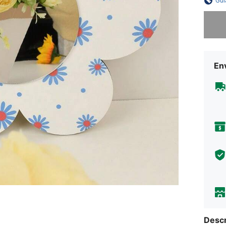
Guí
Lo sent
Env
Descr