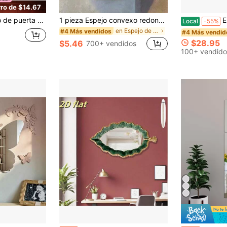
ro de $14.67
ro de 13.5" X 49.5" para dormitorio y sala de estar
1 pieza Espejo convexo redondo de gran angular - Espejo decorativo montado en la pared, espejo de pared horizontal de Body completo, marco de plástico, sin electricidad requerida & dormitorio, sala de estar, baño, vestidor, decoración de habitación, decoración de vida en habitación, entrada, baño y pared
Espejo de Bod
Local
-55%
en Espejo de pared
#4 Más vendidos
#4 Más vendid
$28.95
$5.46
700+ vendidos
100+ vendido