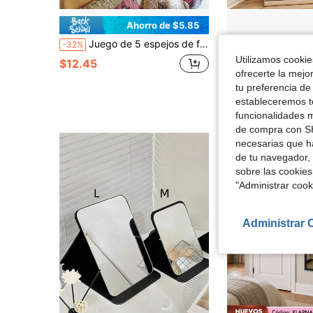
Ahorro de $5.85
Juego de 5 espejos de fases lunares en negro/beige - Estilo escandinavo moderno, decoración de pared de media luna de acrílico y madera falsa para sala de estar, dormitorio - Espejos bohemios chic no reales, ideales para casas y jardines, decoración de pared con espejos
Espejo de piso de Body entero de 56" X 21" con 
-32%
Local
-63%
Utilizamos cookies
#6 Más vendidos
$12.45
ofrecerte la mejo
$38.10
300+ vendidos
tu preferencia de
estableceremos to
Free Shipping
funcionalidades m
de compra con SH
necesarias que h
de tu navegador, 
sobre las cookies
"Administrar coo
Administrar 