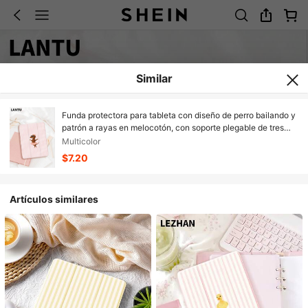
Similar
Funda protectora para tableta con diseño de perro bailando y
patrón a rayas en melocotón, con soporte plegable de tres
pliegues, compatible con iPad 10.2" / Pro 11" 2020/2021,
Multicolor
(A16) 11" 11th Gen 2025 9th/10th, Air 4th 10.9", Galaxy Tab S6
$7.20
Lite 10.4", resistente a golpes, con ranura para lápiz,
compatible con función de suspender/activar, regalo para
niños/familia
Artículos similares