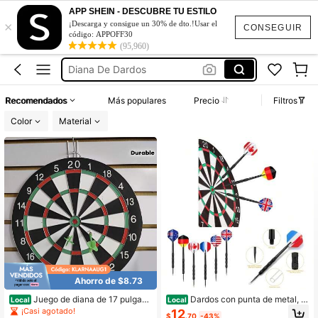
Juego De Dardos
APP SHEIN - DESCUBRE TU ESTILO
×
¡Descarga y consigue un 30% de dto.!Usar el
Juegos Para Adultos
CONSEGUIR
código: APPOFF30
(95,960)
Diana De Dardos
Juegos De Mesa
Juegos De Puntas
Recomendados
Más populares
Precio
Filtros
Juego De Dardos
Color
Material
Juegos Para Adultos
Ahorro de $8.73
Juego de diana de 17 pulgada
Dardos con punta de metal, d
Local
Local
s con 6 dardos, de material EVA dur
ardos con punta de acero, dardos d
¡Casi agotado!
12
$
.70
-43%