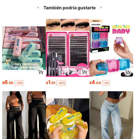
También podría gustarte
6
1
4
$
.59
$
.61
$
.04
-19%
-40%
-4%