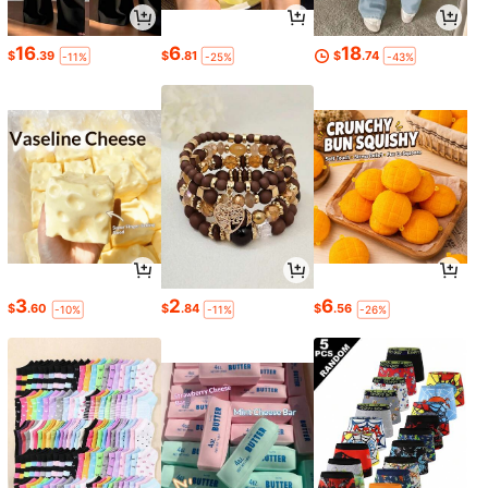
16
6
18
$
.39
$
.81
$
.74
-11%
-25%
-43%
3
2
6
$
.60
$
.84
$
.56
-10%
-11%
-26%