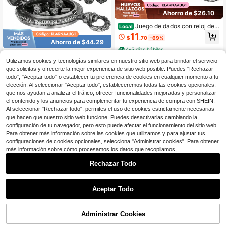
Ahorro de $26.10
Juego de dados con reloj de b
Local
olsillo de mago vintage, dados de m
11
$
.70
-69%
etal sólido diminutos para juegos de
Ahorro de $44.29
rol de mesa, juegos de fantasía RPG
4-5 días hábiles
y juegos de matemáticas, único par
Juego de dados con reloj de b
Local
a hombres/mujeres
Utilizamos cookies y tecnologías similares en nuestro sitio web para brindar el servicio
olsillo de mago vintage, dados de m
18
$
.71
-70%
que solicitas y ofrecerte la mejor experiencia de sitio web posible. Puedes "Rechazar
etal sólido diminutos para juegos de
rol de mesa, juegos de RPG de fant
todo", "Aceptar todo" o establecer tu preferencia de cookies en cualquier momento a tu
4-5 días hábiles
asía & juegos de matemáticas, únic
elección. Al seleccionar "Aceptar todo", estableceremos todas las cookies opcionales,
o para hombres/mujeres
que nos ayudan a analizar el tráfico, ofrecer funcionalidades mejoradas y personalizar
el contenido y los anuncios para complementar tu experiencia de compra con SHEIN.
Al seleccionar "Rechazar todo", permites el uso de cookies estrictamente necesarias
que hacen que nuestro sitio web funcione. Puedes desactivarlas cambiando la
configuración de tu navegador, pero esto puede afectar el funcionamiento del sitio web.
Para obtener más información sobre las cookies que utilizamos y para ajustar tus
configuraciones de cookies opcionales, selecciona "Administrar cookies". Para obtener
más información sobre cómo procesamos los datos que recopilamos,
Ahorro de $1.81
Rechazar Todo
Juguete de arma de metal en
1
Local
miniatura, artesanía de adornos, mo
0
1
$
.19
-60%
Aceptar Todo
delo de animación de cabeza de lo
Ahorro de $1.81
bo con doble tubo
Juguete de arma de metal en
Local
miniatura, artesanía de adornos, mo
Administrar Cookies
1
$
.19
-60%
delo de animación de cabeza de lo