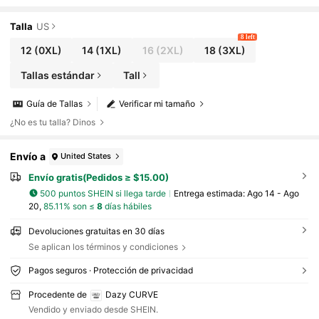
dillo deshilachado para mujer de talla grande
Talla
US
8 left
12
(0XL)
14
(1XL)
16
(2XL)
18
(3XL)
Tallas estándar
Tall
Guía de Tallas
Verificar mi tamaño
¿No es tu talla? Dinos
Envío a
United States
Envío gratis(Pedidos ≥ $15.00)
500 puntos SHEIN si llega tarde
Entrega estimada:
Ago 14 - Ago
20,
85.11% son ≤
8
días hábiles
Devoluciones gratuitas en 30 días
Se aplican los términos y condiciones
Pagos seguros · Protección de privacidad
Procedente de
Dazy CURVE
Vendido y enviado desde SHEIN.