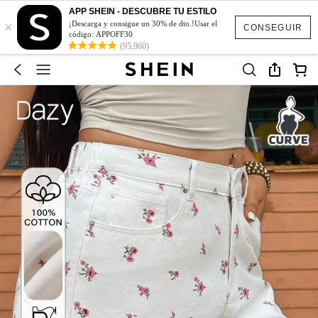
APP SHEIN - DESCUBRE TU ESTILO
×
¡Descarga y consigue un 30% de dto.!Usar el
CONSEGUIR
código: APPOFF30
(95,960)