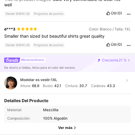
well
Útil
(0)
Desde SHEIN US
Programa de puntos
d***3
Color: Blanco / Talla: 1XL
Smaller
than
sized
but
beautiful
shirts
great
quality
Útil
(0)
Desde SHEIN US
Programa de puntos
Creciente
21 %
#BottomsVerano
De shorts a faldas, listos para el calor del verano.
Modelar es vestir:
1XL
Altura:
68.9
Busto:
42.1
Cintura:
30.7
Caderas:
43.3
Detalles Del Producto
400K Seguidores
4.79
Material:
Mezclilla
Composición:
100% Algodón
400K Seguidores
4.79
Ver más