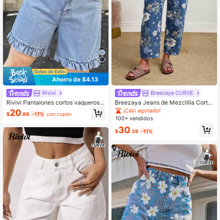
Ahorro de $4.13
Rivivi
Breezaya CURVE
Rivivi Pantalones cortos vaqueros d
Breezaya Jeans de Mezclilla Corto
e talla grande para mujer con bolsill
s con Estampado Floral Talla Grand
¡Casi agotado!
20
$
.86
-17%
con cupón
os con volantes y botones, versátile
e
100+ vendidos
s para uso diario
30
$
.39
-11%