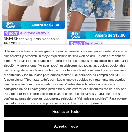
Ahorro de $7.34
#BottomsVerano
Ahorro de $13.66
Rivivi Shorts vaqueros blancos cas
uales y versátiles para mujer de tall
90+ vendidos
Rivivi
a grande
15
Rivivi Pantalones cortos vaqueros d
$
.25
-32%
Utilizamos cookies y tecnologías similares en nuestro sitio web para brindar el servicio
e talla grande con estampado de m
13
$
.03
-51%
que solicitas y ofrecerte la mejor experiencia de sitio web posible. Puedes "Rechazar
argaritas, diseño de cintura alta, cor
todo", "Aceptar todo" o establecer tu preferencia de cookies en cualquier momento a tu
te holgado, efecto estilizante, panta
lones cortos tipo hot pants de línea
elección. Al seleccionar "Aceptar todo", estableceremos todas las cookies opcionales,
A para el verano
que nos ayudan a analizar el tráfico, ofrecer funcionalidades mejoradas y personalizar
el contenido y los anuncios para complementar tu experiencia de compra con SHEIN.
Al seleccionar "Rechazar todo", permites el uso de cookies estrictamente necesarias
que hacen que nuestro sitio web funcione. Puedes desactivarlas cambiando la
configuración de tu navegador, pero esto puede afectar el funcionamiento del sitio web.
Para obtener más información sobre las cookies que utilizamos y para ajustar tus
configuraciones de cookies opcionales, selecciona "Administrar cookies". Para obtener
más información sobre cómo procesamos los datos que recopilamos,
Rechazar Todo
Aceptar Todo
7