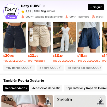
Dazy CURVE
Seguir
400K Seguidores
4.79
t***8
pagó
Hace 1 día
999K+ Vendido recientemente
99K+ Recompra
Incremen
400K Seguidores
4.79
400K Seguidores
4.79
400K Seguidores
4.79
20
23
30
15
1
$
.28
$
.79
$
.19
$
.82
$
19% DE DESCUENTO
100+ vendidos
11% DE DESCUENTO
34% DE DESCUENTO
100
400K Seguidores
4.79
muy bonito (2000+)
lo adoro (2000+)
de buena calidad (2000+)
También Podría Gustarte
400K Seguidores
4.79
Recomendados
Accesorios de Vestir
Ropa Interior y Ropa de Dormi
400K Seguidores
4.79