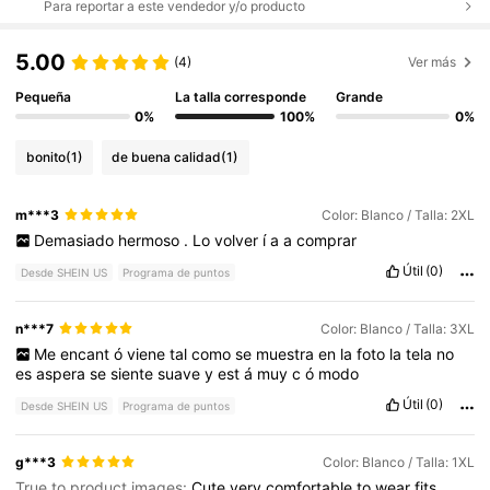
Para reportar a este vendedor y/o producto
5.00
(4)
Ver más
Pequeña
La talla corresponde
Grande
0%
100%
0%
bonito
(1)
de buena calidad
(1)
m***3
Color: Blanco / Talla: 2XL
Demasiado
hermoso
.
Lo
volver
í
a
a
comprar
Útil
(0)
Desde SHEIN US
Programa de puntos
n***7
Color: Blanco / Talla: 3XL
Me
encant
ó
viene
tal
como
se
muestra
en
la
foto
la
tela
no
es
aspera
se
siente
suave
y
est
á
muy
c
ó
modo
Útil
(0)
Desde SHEIN US
Programa de puntos
g***3
Color: Blanco / Talla: 1XL
True to product images:
Cute
very
comfortable
to
wear
fits