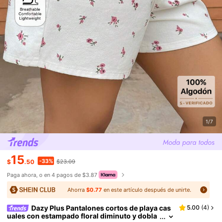
1/7
15
-33%
$
.50
$23.09
Paga ahora, o en 4 pagos de $3.87
Ahorra
$0.77
en este artículo después de unirte.
Dazy Plus Pantalones cortos de playa cas
5.00
(
4
)
uales con estampado floral diminuto y dobla