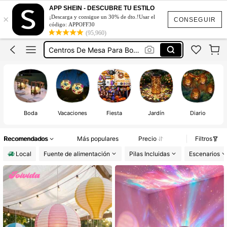
Centros De Mesa
APP SHEIN - DESCUBRE TU ESTILO
×
¡Descarga y consigue un 30% de dto.!Usar el
Centros De Meza Para Boda
CONSEGUIR
código: APPOFF30
(95,960)
Centros De Mesa Para Boda
Centro De Meza Para Boda
Centros De Meza Para 15 Años
Centros De Mesa
Boda
Vacaciones
Fiesta
Jardín
Diario
Recomendados
Más populares
Precio
Filtros
Local
Fuente de alimentación
Pilas Incluidas
Escenarios