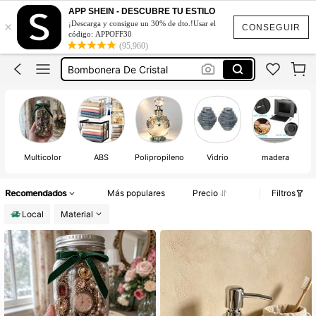
Tarro De Joyas Misteriosas
APP SHEIN - DESCUBRE TU ESTILO
×
¡Descarga y consigue un 30% de dto.!Usar el
Dusting Powder Container
CONSEGUIR
código: APPOFF30
(95,960)
Bombonera De Cristal
Mystery Jewelry Jar
Urna Para Cenizas
Tarro De Joyas Misteriosas
Multicolor
ABS
Polipropileno
Vidrio
madera
Recomendados
Más populares
Precio
Filtros
Local
Material