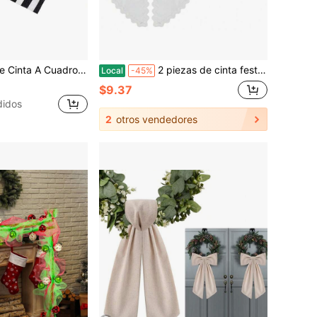
ta Colorida Y Cinta Con Cable Con Borde Rayado, Decoración Navideña Para El Hogar, Envoltura De Regalos Diy
2 piezas de cinta festoneada para corona de puerta principal, cinta de corona con volantes para jardín, porche, guirnalda, decoración del hogar (blanco)
Local
-45%
$9.37
didos
2
otros vendedores