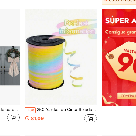
1 pieza/2 piezas Cinturón de corona floral bohemia, adecuado para la puerta principal - Cinturón de estilo rústico de arpillera, se puede usar para ventanas o paredes de estilo granja, cinturón de unicolor en blanco, patrón de letras bordadas DIY, decorar patio, porche, hogar, decoración navideña, regalo navideño para el hogar
250 Yardas de Cinta Rizada Arcoíris, Adecuada para Envolver Regalos, Cuerda de Globos, Boda, Cumpleaños, Cinta Metálica Brillante, Adecuada para Ramos y Papel de Envolver Flores
-16%
$1.09