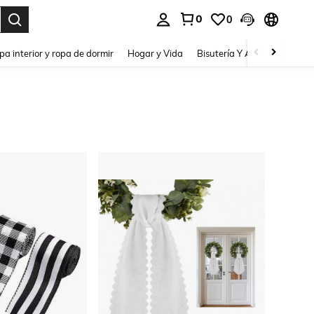
0
0
pa interior y ropa de dormir
Hogar y Vida
Bisutería Y Accesorios
Be