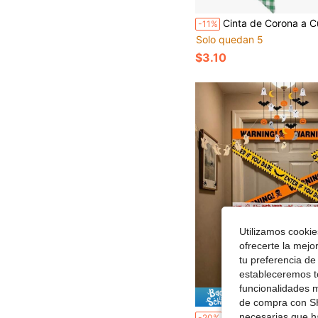
Cinta de Corona a Cuadros Verde Oscuro y Blanco para Puerta Principal, Lazo de Cinta a Cuadros de 5.1 X 54.3 Pulgadas
-11%
Solo quedan 5
$3.10
Utilizamos cookies
ofrecerte la mejo
tu preferencia de
estableceremos to
funcionalidades m
Ahorro d
de compra con SH
3 piezas Cinta de advertencia de Halloween para decoración de fiesta, Decoraciones de Halloween, Cinta de precaución con diseño de calavera y salpicaduras de sangre, Suministros para fiesta de Halloween, Adecuado para casa embrujada, Decoración d
necesarias que h
-20%