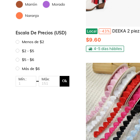
Marrón
Morado
Naranja
DEEKA 2 piezas de lazos para botas inspirados en rojo y negro, accesorios para botas de vaquera, día de juego u
Local
-43%
Escala De Precios (USD)
$9.60
Menos de $2
4-5 días hábiles
$2 - $5
$5 - $6
Más de $6
Mín.:
Máx:
Ok