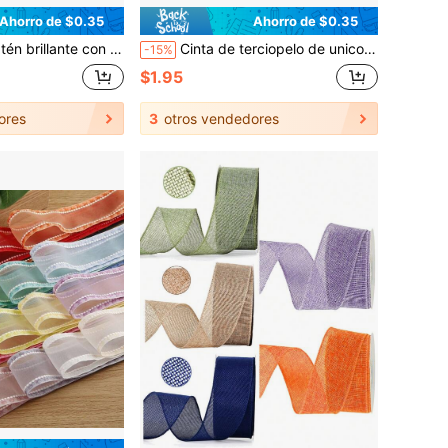
Ahorro de $0.35
Ahorro de $0.35
esorios para el cabello DIY, lazos, ropa, zapatos, sombreros, caja de regalo, decoración floral
Cinta de terciopelo de unicolor de doble cara para accesorios de cabello con lazo DIY, decoración navideña, cinta para sombreros y regalos
-15%
$1.95
ores
3
otros vendedores