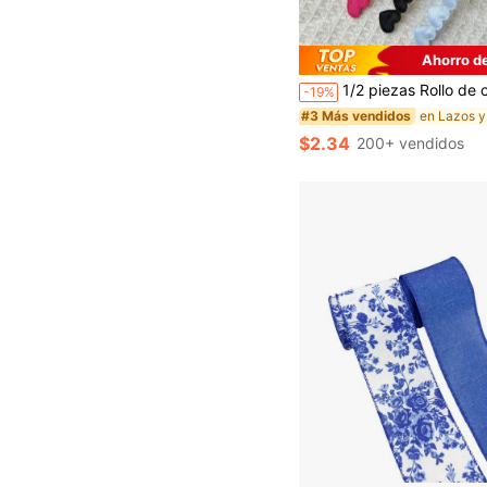
Ahorro d
1/2 piezas Rollo de cinta decorativa con forma de corazón para el Día de San Valentín - 5 yardas. Cinta con forma de corazón rojo, disponible en múltiples colores. Cinta para manualidades DIY adecuada para envolver 
-19%
#3 Más vendidos
$2.34
200+ vendidos