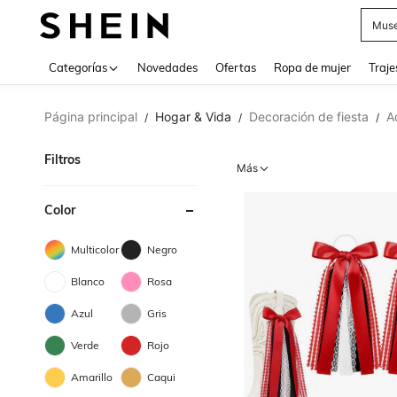
Muse
Categorías
Novedades
Ofertas
Ropa de mujer
Traje
Página principal
Hogar & Vida
Decoración de fiesta
A
/
/
/
Filtros
Más
Color
Multicolor
Negro
Blanco
Rosa
Azul
Gris
Verde
Rojo
Amarillo
Caqui