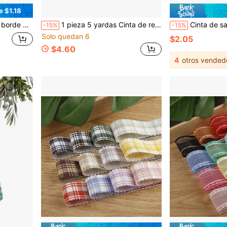
e $1.18
ación navideña, regalos navideños para el hogar, decoración navideña
1 pieza 5 yardas Cinta de regalo de calabaza de Halloween, cinta de embalaje con estampado de araña, adecuada para coronas, lazos, decoración de fiesta de otoño
Cinta de satén brillante con lunares impresa a doble cara, acc
-15%
-15%
Solo quedan 6
$2.05
$4.60
4
otros vended