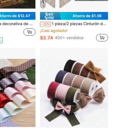
Ahorro de $12.47
Ahorro de $1.56
a de ratán, utilizada para decorar escenas de fiestas navideñas u otras celebraciones
1 pieza/2 piezas Cinturón de corona floral bohemia, adecuado para la puerta principal - Cinturón de estilo rústico de arpillera, se puede usar para ventanas o paredes de estilo granja, cinturón de unicolor en blanco, patrón de letras bordadas DIY, decorar patio, porche, hogar, decoración navideña, regalo navideño para el hogar
-29%
¡Casi agotado!
$3.74
400+ vendidos
s