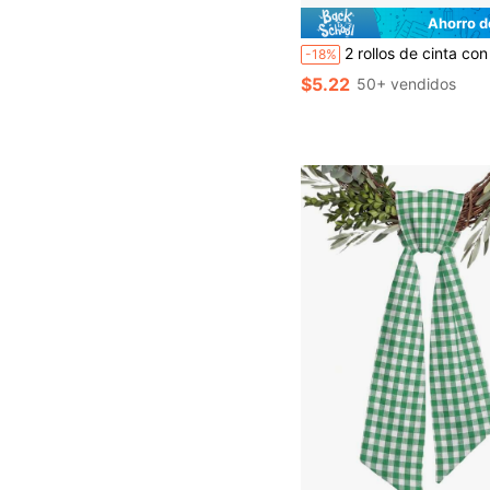
Ahorro d
2 rollos de cinta con borde de alambre con estampado floral azul y blanco, cinta de estilo chino vintage con flores de peonía, adecuada para envolver regalos, decoración de bodas, hacer lazos, decor
-18%
$5.22
50+ vendidos