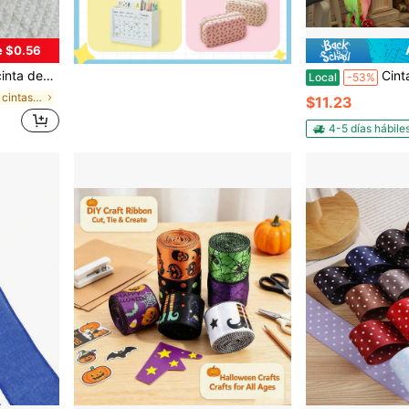
e $0.56
ramos, decorar pasteles, envolver regalos y decoraciones de fiestas festivas.
Cinta decorativa de mall
Local
-53%
en Lazos y cintas decorativas de temporada
$11.23
4-5 días hábile