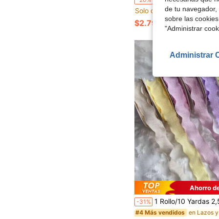
de tu navegador, 
Solo quedan 10
sobre las cookies
$2.79
"Administrar coo
Administrar 
Ahorro d
1 Rollo/10 Yardas 2,5 cm Cinta de burbujas arrugada, cinta con borde hecho a mano, cinta para ramos de flores, cinta para cajas de regalo, 
-31%
#4 Más vendidos