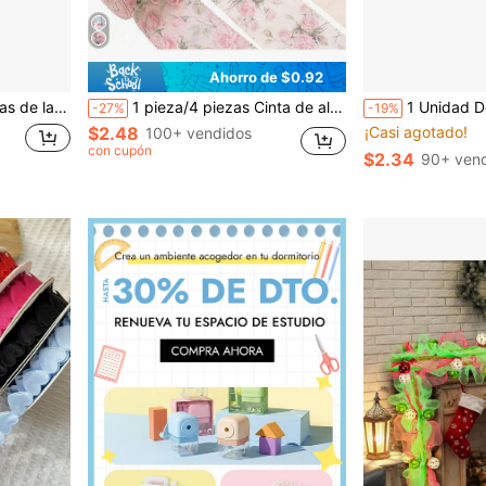
Ahorro de $0.92
niversitario, concierto country, cinta de graduación occidental
1 pieza/4 piezas Cinta de alambre con flores rosas, Cinta de rosa vintage de 2.5 pulgadas, Adecuada para lazos, coronas, manualidades, envoltura de regalos, primavera/verano, bodas, cumpleaños, fiestas, decoración del hogar, decoraciones navideñas, regalos de Navidad, adornos navideños
1 Unidad De Cinta A Cuadros En Blanco Y Negro De 6cm X 5 Yardas Con Cin
-27%
-19%
$2.48
¡Casi agotado!
100+ vendidos
con cupón
$2.34
90+ ven