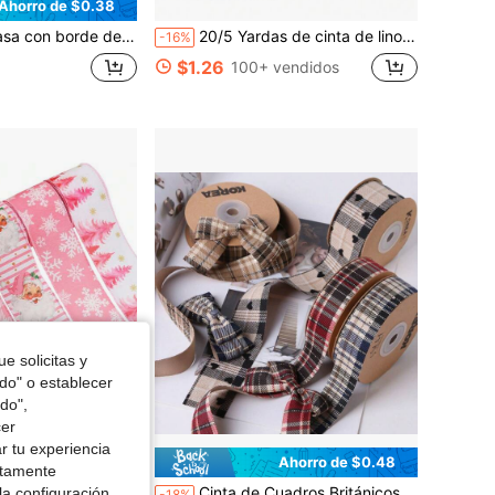
Ahorro de $0.38
inta para decoración de flores, lazos DIY, accesorios para el cabello, sombreros de paja, cajas de regalo y ropa
20/5 Yardas de cinta de lino con borde de alambre - Material de poliéster, adecuado para envolver regalos, lazos, coronas y decoraciones de árboles de Navidad - Disponible en varios tamaños y colores. Ideal para regalos de mujer, regalos del Día de la Madre, flores, estambres, proyectos DIY, decoración de habitaciones, decoración de dormitorios, plantas, decoración de bodas, etc.
-16%
$1.26
100+ vendidos
e solicitas y
odo" o establecer
do",
cer
r tu experiencia
Ahorro de $0.48
ctamente
en Lazos y cintas decorativas de temporada
aciones navideñas, decoración de habitación, decoraciones navideñas de invierno, decoraciones navideñas para el hogar, regalos de Navidad, decoración navideña
Cinta de Cuadros Británicos DIY Accesorios para el Cabello con Lazo Material de Embalaje Floral Accesorios para Zapatos Flores Sombreros
la configuración
-18%