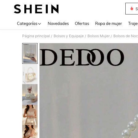
S
Use up 
Categorías
Novedades
Ofertas
Ropa de mujer
Traje
Página principal
Bolsos y Equipaje
Bolsos Mujer
Bolsos de Noc
/
/
/