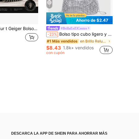
7
Ahorro de $2.47
ger Bolso bandolera acolchado de lujo con cadena mini, versátil para hombro y mano, diseño clásico con solapa, bolso de hombro y de mano
#BrillaEnElCentro
Bolso tipo cubo ligero y de estilo casual de negocios con decoración de strass, diseño de cordón, bolso transparente con cuentas de imitación de perla, bolso de noche elegante y exquisito de lujo discreto con strass, perfecto para fiestas, cenas, bodas y fiestas navideñas.
-23%
en Brillo Reluciente Bolsos de Noche de Mujer
#1 Más vendidos
$8.43
1.8k+ vendidos
con cupón
DESCARCA LA APP DE SHEIN PARA AHORRAR MÁS