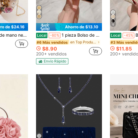
6
ro de $24.16
Ahorro de $13.10
s de imitación, bandolera rígida con lentejuelas multicolor para novia, baile de graduación, cita nocturna, banquete
1 pieza Bolso de mano de caja decorativo de metal de moda, bolso de mujer con acento de barra de metal brillante, sensación de lujo para vestido de noche, fiesta, boda, baile de graduación, incluye cadena metálica, esencial de viaje
Bolso de noche metálico 
Local
-60%
Local
-45%
en Top Productores Semanales Bolsos De Noche
#6 Más vendidos
#3 Más vendid
$8.90
$11.85
200+ vendidos
200+ vendid
Envío Rápido