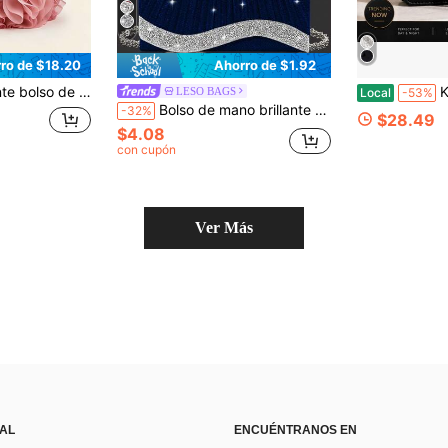
9
ro de $18.20
Ahorro de $1.92
n volantes y correa de cadena, ideal para salir de noche o cenar.
Kur t Gei
LESO BAGS
Local
-53%
Bolso de mano brillante para mujer, nuevo bolso de noche con strass, bolso de fiesta para mujer, bolso de sobre de lujo, bolso de novia para boda, viene con joyería de strass brillante, adecuado para fiestas, eventos nocturnos, reuniones, bailes, bodas
-32%
$28.49
$4.08
con cupón
Ver Más
 AL
ENCUÉNTRANOS EN