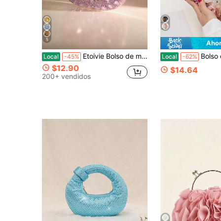
5
Ahor
Etoivie Bolso de mano para banquetes de moda europea y americana, bolso de amor popular transfronterizo, bolso de hombro con cadena retro, bolso cruzado tipo cartera
Bolso de mano negro y albaricoque con forma de flor y diamante
Local
-45%
Local
-62%
$12.90
$14.64
200+ vendidos