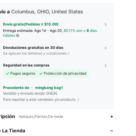
ío a
Columbus, OHIO, United States
Envío gratis(Pedidos ≥ $15.00)
Entrega estimada:
Ago 14 - Ago 20,
85.11% son ≤
8
días
hábiles
Devoluciones gratuitas en 30 días
Se aplican los términos y condiciones
Seguridad en las compras
Pagos seguros
Protección de privacidad
Procedente de
mingbang bag1
Vendido y enviado desde SHEIN.
Para reportar a este vendedor y/o producto
4.72
309
614
ipción
Apliques,Plantas,De moda
 La Tienda
4.72
309
614