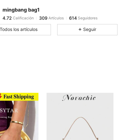
mingbang bag1
4.72
309
614
Calificación
Artículos
Seguidores
s***1
pagó
Hace 1 día
Todos los artículos
Seguir
4.72
309
614
4.72
309
614
4.72
309
614
4.72
309
614
4.72
309
614
4.72
309
614