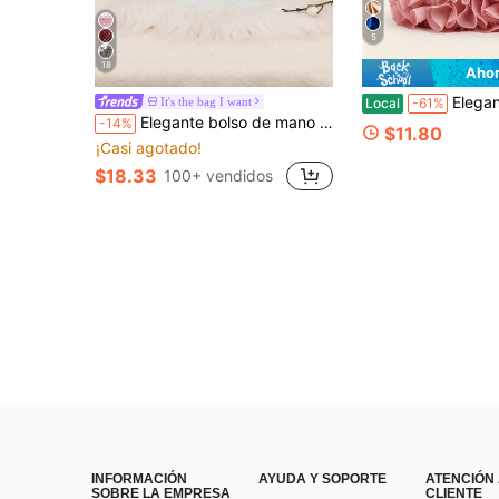
5
18
Ahor
Elegante bolso de mano de satén co
It's the bag I want
Local
-61%
Elegante bolso de mano con media luna brillante para mujer, bolso de fiesta con adornos de rhinestone, bolso abacus, bolso de mano con rhinestone holgado, bolso con brillo/bolso con brillo, bolso de fiesta pequeño, regalo interesante para mujeres en el Día de San Valentín o cumpleaños
-14%
$11.80
¡Casi agotado!
$18.33
100+ vendidos
INFORMACIÓN
AYUDA Y SOPORTE
ATENCIÓN
SOBRE LA EMPRESA
CLIENTE