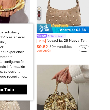
4.72
309
614
9
Ahorro de $14.70
Ahorro de $3.88
e solicitas y
e mano estilo caja de metal vintage,bolso de noche,bolso para fiesta formal,bolso para vestido de gala,bolso para fiesta de baile,bolso de boda dorado,bolso de novia,bolso de
Nova Chic
odo" o establecer
Novachic, 26 Nueva Temporada, 1 Pieza Decoración con Remaches, Cierre con Cremallera, Correa de Hombro Ajustable, Bolso de Axila para Mujer, Bolso de Hombro. Adecuado para Varias Ocasiones, Estético
-29%
do",
os
$9.52
80+ vendidos
cer
con cupón
r tu experiencia
do
ctamente
la configuración
 más información
es, selecciona
 que recopilamos,
ar Todo