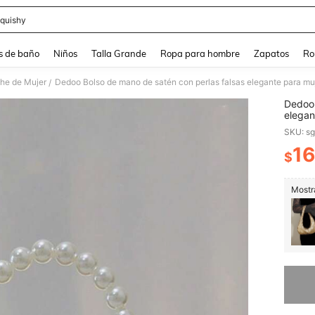
quishy
and down arrow keys to navigate search Búsqueda reciente and Busca y Encuentr
s de baño
Niños
Talla Grande
Ropa para hombre
Zapatos
Ro
he de Mujer
/
Dedoo 
elegan
fiesta
SKU: s
de noc
con di
16
$
PR
bodas,
regalo
baile,
Mostra
bolso d
Lo sent