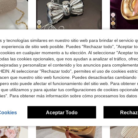
10
rro de $3.62
Ahorro de $0.25
 y tecnologías similares en nuestro sitio web para brindar el servicio qu
alsas De Perla, Cadena De Metal, Decoración De Cristal Para Fiestas, Chicas, Mujeres, Perfecto Para Fiestas, Bodas, Promoción, Cena/banquete
Bolso de noche en forma de lazo, bolso de hombro/cruzado y monedero para mujer, adecuado para fiestas y citas, estuche decorativo para auriculares, accesorio de moda
1 pieza Bolso d
-4%
Local
-56%
r experiencia de sitio web posible. Puedes "Rechazar todo", "Aceptar t
$11.70
 cookies en cualquier momento a tu elección. Al seleccionar "Aceptar to
en Clutch Bling Monedero
en Arco Bolsos De Noche Para Mujer
#4 Más vendidos
300+ vendid
das las cookies opcionales, que nos ayudan a analizar el tráfico, ofre
$5.38
didos
300+ vendidos
ejoradas y personalizar el contenido y los anuncios para complementa
Envío Rápi
EIN. Al seleccionar "Rechazar todo", permites el uso de cookies estri
acen que nuestro sitio web funcione. Puedes desactivarlas cambiando 
pero esto puede afectar el funcionamiento del sitio web. Para obtener
 que utilizamos y para ajustar tus configuraciones de cookies opcional
kies". Para obtener más información sobre cómo procesamos los datos
Cookies
Aceptar Todo
Rechaz