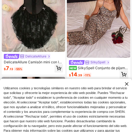
DelicateAllure
DelicateAllure Camisón mini con la
SilkySpell
zo sexy de encaje de color contrast
7
SilkySpell Conjunto de pijama
NEW
$
.13
-55%
ante y capas para mujeres
sexy con camisola de satén con est
14
$
.39
-11%
ampado de leopardo & pantalones d
e pierna ancha para mujeres
Utilizamos cookies y tecnologías similares en nuestro sitio web para brindar el servicio
que solicitas y ofrecerte la mejor experiencia de sitio web posible. Puedes "Rechazar
todo", "Aceptar todo" o establecer tu preferencia de cookies en cualquier momento a tu
elección. Al seleccionar "Aceptar todo", estableceremos todas las cookies opcionales,
que nos ayudan a analizar el tráfico, ofrecer funcionalidades mejoradas y personalizar
el contenido y los anuncios para complementar tu experiencia de compra con SHEIN.
Al seleccionar "Rechazar todo", permites el uso de cookies estrictamente necesarias
que hacen que nuestro sitio web funcione. Puedes desactivarlas cambiando la
configuración de tu navegador, pero esto puede afectar el funcionamiento del sitio web.
Para obtener más información sobre las cookies que utilizamos y para ajustar tus