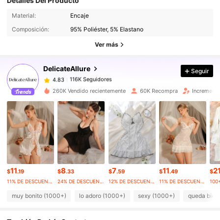
Detalles Del Producto
116K Seguidores
4.83
Material:
Encaje
Composición:
95% Poliéster, 5% Elastano
116K Seguidores
4.83
Ver más
DelicateAllure
Seguir
116K Seguidores
4.83
t***o
pagó
Hace 1 día
260K Vendido recientemente
60K Recompra
Incremento
116K Seguidores
4.83
116K Seguidores
4.83
116K Seguidores
4.83
11
8
7
11
2
$
.19
$
.33
$
.59
$
.49
$
11% DE DESCUENTO
24% DE DESCUENTO
12% DE DESCUENTO
11% DE DESCUENTO
100
116K Seguidores
muy bonito (1000+)
lo adoro (1000+)
sexy (1000+)
queda bien
4.83