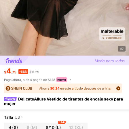
1/7
4
-58%
$
.75
$11.29
Paga ahora, o en 4 pagos de $1.18
Ahorra
$0.24
en este artículo después de unirte.
DelicateAllure Vestido de tirantes de encaje sexy para
mujer
Talla
US
3 left
4
(S)
6
(M)
8/10
(L)
12
(XL)