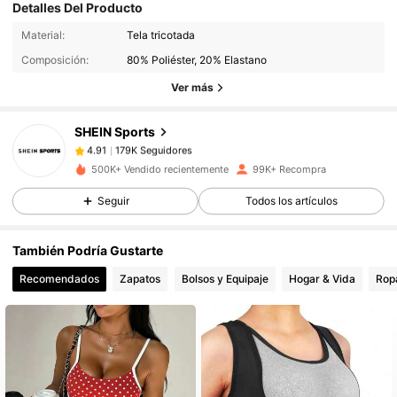
Detalles Del Producto
179K Seguidores
4.91
Material:
Tela tricotada
Composición:
80% Poliéster, 20% Elastano
179K Seguidores
4.91
Ver más
SHEIN Sports
179K Seguidores
4.91
s***7
pagó
Hace 1 día
500K+ Vendido recientemente
99K+ Recompra
179K Seguidores
4.91
Seguir
Todos los artículos
También Podría Gustarte
179K Seguidores
4.91
Recomendados
Zapatos
Bolsos y Equipaje
Hogar & Vida
Rop
179K Seguidores
4.91
179K Seguidores
4.91