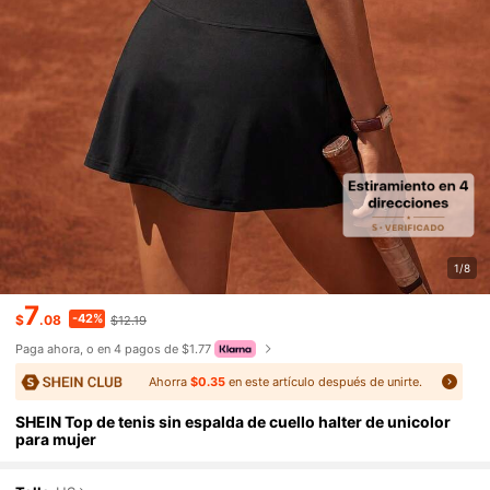
1/8
7
-42%
$
.08
$12.19
Paga ahora, o en 4 pagos de $1.77
Ahorra
$0.35
en este artículo después de unirte.
SHEIN Top de tenis sin espalda de cuello halter de unicolor
para mujer