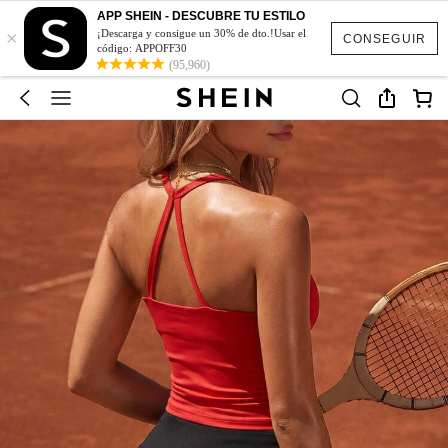
APP SHEIN - DESCUBRE TU ESTILO
×
¡Descarga y consigue un 30% de dto.!Usar el
CONSEGUIR
código: APPOFF30
(95,960)