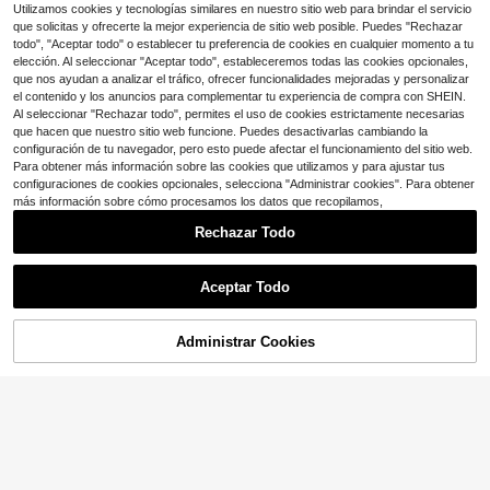
Utilizamos cookies y tecnologías similares en nuestro sitio web para brindar el servicio
ntraste de color sin mangas para m
9
$
.66
-17%
con cupón
que solicitas y ofrecerte la mejor experiencia de sitio web posible. Puedes "Rechazar
ujer
todo", "Aceptar todo" o establecer tu preferencia de cookies en cualquier momento a tu
elección. Al seleccionar "Aceptar todo", estableceremos todas las cookies opcionales,
que nos ayudan a analizar el tráfico, ofrecer funcionalidades mejoradas y personalizar
el contenido y los anuncios para complementar tu experiencia de compra con SHEIN.
Al seleccionar "Rechazar todo", permites el uso de cookies estrictamente necesarias
que hacen que nuestro sitio web funcione. Puedes desactivarlas cambiando la
configuración de tu navegador, pero esto puede afectar el funcionamiento del sitio web.
Para obtener más información sobre las cookies que utilizamos y para ajustar tus
configuraciones de cookies opcionales, selecciona "Administrar cookies". Para obtener
más información sobre cómo procesamos los datos que recopilamos,
Rechazar Todo
Aceptar Todo
Administrar Cookies
¡42% DE DESCUENTO!
AÑADIR A LA BOLSA