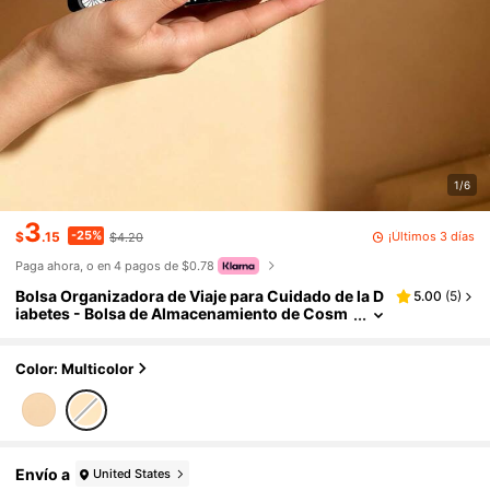
1/6
3
-25%
¡Últimos 3 días
$
.15
$4.20
Paga ahora, o en 4 pagos de $0.78
Bolsa Organizadora de Viaje para Cuidado de la D
5.00
(
5
)
iabetes - Bolsa de Almacenamiento de Cosm
éticos y Medicamentos Unisex para Adultos, I
ncluye Bolsa de Almacenamiento de Insulina, Kit
de Primeros Auxilios de Emergencia para Pacient
Color: Multicolor
es con Diabetes
Envío a
United States