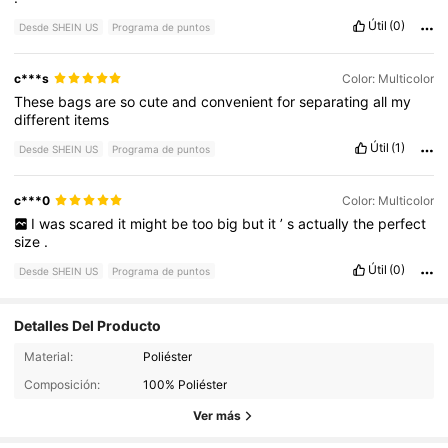
Útil
(0)
Desde SHEIN US
Programa de puntos
c***s
Color: Multicolor
These
bags
are
so
cute
and
convenient
for
separating
all
my
different
items
Útil
(1)
Desde SHEIN US
Programa de puntos
c***0
Color: Multicolor
I
was
scared
it
might
be
too
big
but
it
’
s
actually
the
perfect
size
.
Útil
(0)
Desde SHEIN US
Programa de puntos
Detalles Del Producto
1.3K Seguidores
4.89
Material:
Poliéster
Composición:
100% Poliéster
1.3K Seguidores
4.89
Ver más