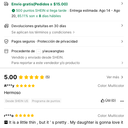
Envío gratis(Pedidos ≥ $15.00)
500 puntos SHEIN si llega tarde
Entrega estimada:
Ago 14 - Ago
20,
85.11% son ≤
8
días hábiles
Devoluciones gratuitas en 30 días
Se aplican los términos y condiciones
Pagos seguros · Protección de privacidad
Procedente de
yiwuwangtao
Vendido y enviado desde SHEIN.
Para reportar a este vendedor y/o producto
5.00
(5)
Ver más
A***y
Color: Multicolor
Hermoso
Útil
(0)
Desde SHEIN US
Programa de puntos
r***o
Color: Multicolor
It
is
a
little
thin
,
but
it
’
s
pretty
.
My
daughter
is
gonna
love
it
.