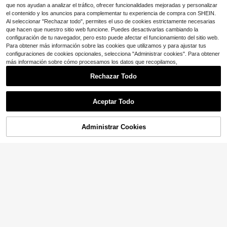
etes, pulseras, collares, gafas, gafa
que nos ayudan a analizar el tráfico, ofrecer funcionalidades mejoradas y personalizar
s de sol, artículos de mujer
el contenido y los anuncios para complementar tu experiencia de compra con SHEIN.
Al seleccionar "Rechazar todo", permites el uso de cookies estrictamente necesarias
que hacen que nuestro sitio web funcione. Puedes desactivarlas cambiando la
Mostrar artículos similares con stock
Ver todo
configuración de tu navegador, pero esto puede afectar el funcionamiento del sitio web.
Para obtener más información sobre las cookies que utilizamos y para ajustar tus
configuraciones de cookies opcionales, selecciona "Administrar cookies". Para obtener
Bolsa de aseo de viaje con or
Local
más información sobre cómo procesamos los datos que recopilamos,
ganizador de joyas, bolsa de viaje c
¡Casi agotado!
olgante para artículos de tocador, or
100+ vendidos
Rechazar Todo
ganizador de bolsa de cosméticos e
11
sponjosa, accesorios esenciales de
$
.10
-42%
viaje de mano
Aceptar Todo
Lo sentimos, este producto está agotado.
Administrar Cookies
AGOTADO
Ahorro de $7.38
Neceser multifuncional plega
Local
ble de cuatro secciones con ganch
6
$
.92
-52%
o, organizador de maquillaje portátil
para viajes, ideal para guardar cos
méticos, medicamentos, champú y
artículos de baño. Perfecto para via
jes de negocios, vacaciones y uso
diario. Neceser de viaje de gran cap
acidad, unisex.