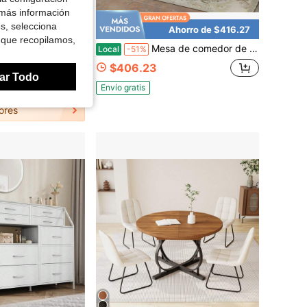
 más información
es, selecciona
orro de $1,220.30
Ahorro de $416.27
 que recopilamos,
amond Crush, mesa de centro redonda de vidrio espejo para pasillo, mesa de cocina de vidrio con base de espejo, mesa de comedor circular moderna
Mesa de comedor de vidrio templado redonda de estilo minimalista moderno con superficie de espejo, mesa de vidrio con base redonda, mesa de cocina
Local
-51%
$406.23
ar Todo
Envío gratis
ores