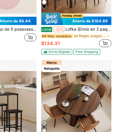
Ahorro de $6.94
Ahorro de $164.89
74 pulgadas en color Morandi, forma de CD, antideslizante y resistente al calor, estilo INS, creativo para tazas y cuencos en el hogar
Lofka [Envío en 2 paquetes]Juego de mesa de comedor para 4 personas, juego de mesa de comedor de vidrio de 5 piezas con sillas de comedor (sillas tapizadas en PU) y estructura de acero metálico, mesa de comedor y sillas de comedor modernas para comedor, hogar, sala de estar.
Local
-55%
en Negro Juegos de mesa y sillas de comedor
#9 Más vendidos
$134.31
Envío Rápido
Free Shipping