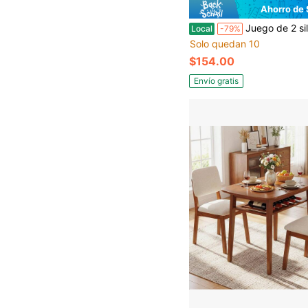
Ahorro de
Juego de 2 sillas de comedor de acento modernas Atoll con asiento tapizado de piel de PU y respaldo curvo, patas de metal, si
Local
-79%
Solo quedan 10
$154.00
Envío gratis