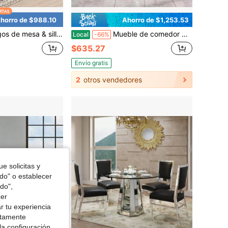
horro de $988.10
Ahorro de $1,253.53
de mesa & silla de comedor
Mueble de comedor Mesa de vidrio templado con pedestal de diamante triturado Espejo de lujo Mesa de comedor redonda Base en forma de C Mesa de cena
Local
-66%
$635.27
Envío gratis
2
otros vendedores
e solicitas y
odo" o establecer
do",
cer
r tu experiencia
ctamente
la configuración