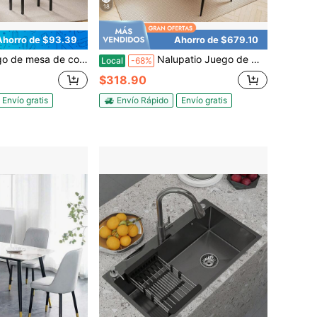
18
Ahorro de $93.39
Ahorro de $679.10
trador de 36" para 2 con taburetes de bar y estantes de almacenamiento, mesa de cocina ahorradora de espacio para espacios pequeños, apartamentos, estudios
Nalupatio Juego de mesa de comedor extensible, mesa redonda a ovalada con 4 sillas tapizadas, mesa de cocina de madera con almacenamiento oculto, muebles que ahorran espacio para el hogar o apartamento pequeño, mesa de nogal y sillas marrones.
Local
-68%
$318.90
Envío gratis
Envío Rápido
Envío gratis