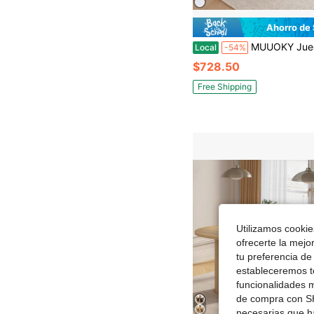
Ahorro de
MUUOKY Juego de comedor de 7 piezas para 6, moderno juego de mesa de cocina y comedor de falso mármol con tablero de MDF gris y 6 sillas de comedor tapizadas, patas de trineo de metal plateado, juego de comedor contemporáneo para sala de estar y apartamento, dise
Local
-54%
$728.50
Free Shipping
Utilizamos cookies
ofrecerte la mejo
tu preferencia de
estableceremos to
funcionalidades m
de compra con SH
necesarias que h