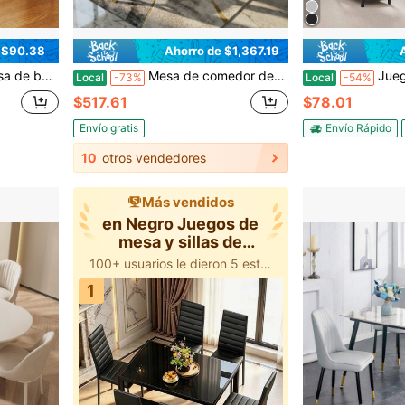
 $90.38
Ahorro de $1,367.19
iezas para 2 personas, mesa de cocina ahorradora de espacio Variante 1
Mesa de comedor de lujo moderna de 63" - Acero inoxidable 201 con revestimiento PVD, vidrio templado negro de 10mm, con capacidad para 6 personas para cocina y comedor
Juego de mesa de comedor de altura de mos
Local
-73%
Local
-54%
$517.61
$78.01
Envío gratis
Envío Rápido
10
otros vendedores
Más vendidos
en Negro Juegos de
mesa y sillas de
comedor
100+ usuarios le dieron 5 estrellas
1