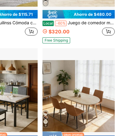
Ahorro de $115.71
Ahorro de $480.00
a TV de 55" de ancho para el dormitorio, cómoda y estante de tela con bolsillo lateral, estantes abiertos, torre de almacenamiento para sala de estar, pasillo, entrada
Juego de comedor minimalista, mesa redonda compacta con sillas acolchadas suaves para apartamentos y estudios pequeños
Local
-60%
$320.00
Free Shipping
9