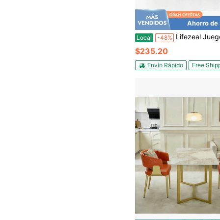
Ahorro de
Lifezeal Juego de mesa de comedor de 5 piezas para 4 personas, m
Local
-48%
$235.20
Envío Rápido
Free Ship