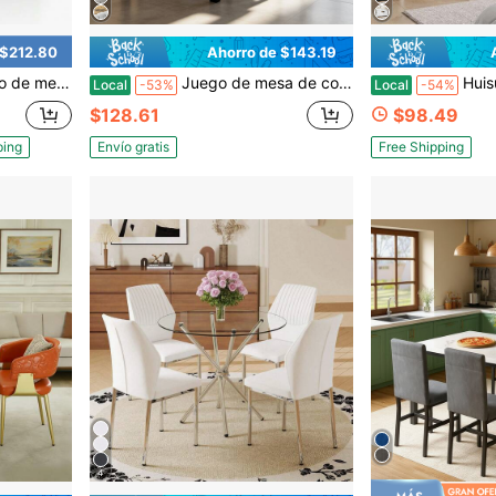
 $212.80
Ahorro de $143.19
esa de cocina rectangular y 4 sillas.
Juego de mesa de comedor y sillas de 3 piezas, mesa de cocina de mármol falso con 2 sillas tapizadas de terciopelo, juego de mesa de cena rectangular pequeña para 2 personas
Huisuilinss Cómoda con 14 cajones y soporte par
Local
-53%
Local
-54%
$128.61
$98.49
ping
Envío gratis
Free Shipping
4