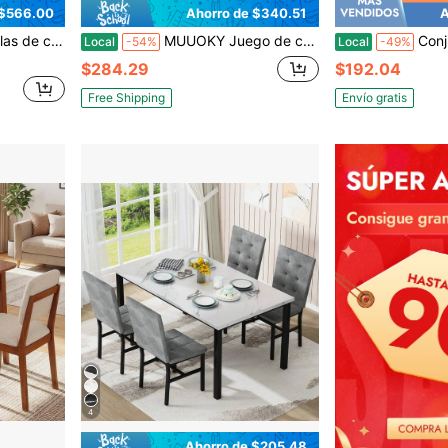
 $566.00
Ahorro de $340.51
A
lla de cocina de mediados de siglo para comedor, sala de estar u oficina
MUUOKY Juego de comedor de 5 piezas con mesa de vidrio templado para 4 personas, mesa redonda de 93 cm (36.6'') de estilo moderno y lujoso con 4 sillas tapizadas en cuero sintético, tablero de vidrio templado grueso y patas de metal, ideal para comedor, sala de estar, cocina, oficina, apartamento, mesa de cocina, fácil de limpiar, fácil de montar, decoración del hogar
Conjunto de comedor de 5 piezas de estilo contemporáneo con tapa de
Local
-54%
Local
-49%
$284.29
$192.04
Free Shipping
Envío gratis
4
Ahorro de $205.48