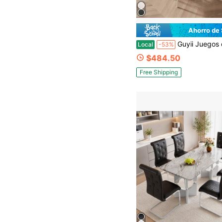
Ahorro de
Guyii Juegos de mesa & si
Local
-53%
$484.50
Free Shipping