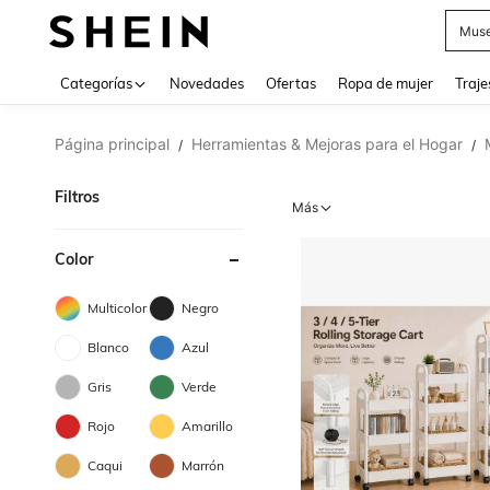
Muse
Categorías
Novedades
Ofertas
Ropa de mujer
Traje
Página principal
Herramientas & Mejoras para el Hogar
/
/
Filtros
Más
Color
Multicolor
Negro
Blanco
Azul
Gris
Verde
Rojo
Amarillo
Caqui
Marrón