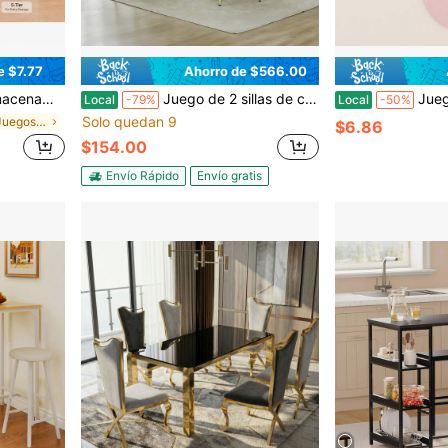
e $7.77
Ahorro de $566.00
ias bloqueables de 360° para baño, cocina, lavandería, oficina, sala de estar
Juego de 2 sillas de comedor modernas Atoll con asiento tapizado en cuero sintético PU y respaldo curvo, patas de metal, silla de cocina de estilo de mediados de siglo para comedor, sala de estar u oficina.
Juego de 5 posavasos acrílicos de 3.
Local
-79%
Local
-50%
Solo quedan 9
en Blanco Juegos de mesa y sillas de comedor
$6.86
$154.00
Envío Rápido
Envío gratis