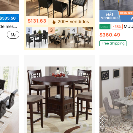
 $535.50
A
$131.63
200+ vendidos
lla de comedor
MUUOKY Juego de comedor moderno rectangular de piedra sinterizada de 123 cm co
Local
-58%
2
3
4
$360.49
Free Shipping
6