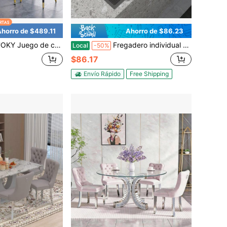
horro de $489.11
Ahorro de $86.23
n 4 sillas tapizadas en cuero sintético, tablero de pizarra duradera con aspecto de mármol, juego de comedor de cocina con estructura metálica, superficie resistente a arañazos y al calor para comedor, apartamento, cocina y zona de desayuno, ideal como regalo de Navidad.
Fregadero individual montado por debajo de 28"/30"/32" de acero inoxidable negro moderno, fácil de limpiar, artículos esenciales de cocina con múltiples accesorios, oferta del
Local
-50%
$86.17
Envío Rápido
Free Shipping