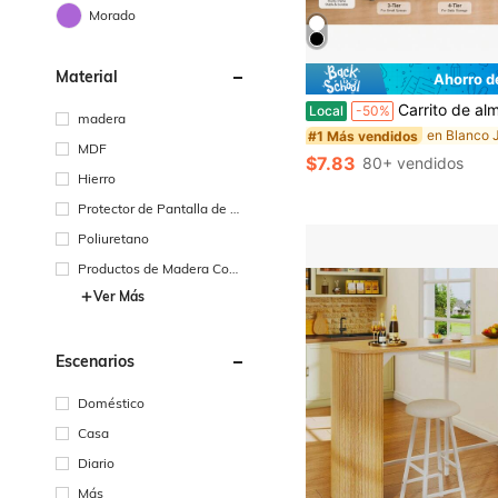
Morado
Material
Ahorro d
Carrito de almacenamiento con ruedas negras de 3/4/5 niveles, organizador móvil delgado, estantería de almacenamiento ahorradora de espacio con asa, ruedas girator
Local
-50%
madera
#1 Más vendidos
MDF
$7.83
80+ vendidos
Hierro
Protector de Pantalla de Vi
drio
Poliuretano
Productos de Madera Com
puesta
Ver Más
Escenarios
Doméstico
Casa
Diario
Más