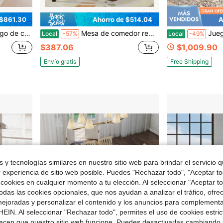
 $861.30
Ahorro de $514.04
A
ño ahorra espacio, superficie duradera y fácil de limpiar, fácil montaje, perfecto para la decoración navideña y de Acción de Gracias en el hogar
Mesa de comedor redonda de altura de mostrador con estante 1 pieza solo mesa de madera maciza acabado marrón rosado oscuro
Juegos 
Local
-57%
Local
-49%
$387.06
$1,009.90
Envío gratis
Free Shipping
 y tecnologías similares en nuestro sitio web para brindar el servicio qu
r experiencia de sitio web posible. Puedes "Rechazar todo", "Aceptar t
 cookies en cualquier momento a tu elección. Al seleccionar "Aceptar to
das las cookies opcionales, que nos ayudan a analizar el tráfico, ofre
ejoradas y personalizar el contenido y los anuncios para complementa
EIN. Al seleccionar "Rechazar todo", permites el uso de cookies estri
acen que nuestro sitio web funcione. Puedes desactivarlas cambiando 