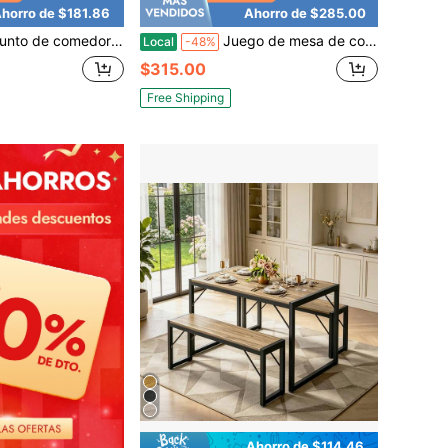
horro de $181.86
Ahorro de $285.00
 mesa de MDF efecto mármol, estructura metálica robusta y sillas de comedor tapizadas en terciopelo, juego de mesa de comedor para 4 personas, diseño que ahorra espacio, juego de barra de 5 piezas para cocina, comedor, restaurante, bar, cafetería
Juego de mesa de comedor de 63'' para 4-6 personas, mesa de comedor moderna de madera, sillas de comedor de cuero para 4-6 personas, juego de mesa y sillas para 4-6 personas, ideal para cocina y comedor.
Local
-48%
$315.00
Free Shipping
Ahorro de $114.46