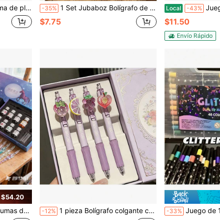
irmar, escribir cartas, escritura artística Pluma de pluma hecha a mano
1 Set Jubaboz Bolígrafo de Caligrafía con Sello y Cera de Sellado, Pluma de Ave, Tinta,
Juego de bolígrafos de tinta de vidrio, bolígrafo de
-35%
Local
-43%
$7.75
$11.50
Envío Rápido
 $54.20
elección aleatoria)
1 pieza Bolígrafo colgante con aroma a uva aleatorio, bolígrafo de tinta negra de 0.5mm lindo y elegante, adecuado para escribir y aprender, vuelta a la escuela
Juego de 12/24/36/48/60 piezas de bolígrafos con purpurina, bolígrafos de dibujo con punta de purpurina, lápices de purpurina a base d
-12%
-33%