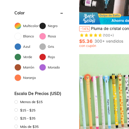
Color
Ahorro d
Multicolor
Negro
Pluma de cristal con punta de inmersión en vidrio, popular en Internet, para estudiantes, regalo de negocios, pluma de muestra, premio para actividades e
-14%
(100+)
Blanco
Rosa
$5.36
300+ vendidos
con cupón
Azul
Gris
Verde
Rojo
Marrón
Morado
Naranja
Escala De Precios (USD)
Menos de $15
$15 - $25
$25 - $35
Más de $35