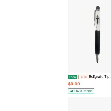
Bolígrafo Tip And Strip Nudie para hombre, bolígrafo flotante con diseño pícaro, regalo de b
Local
-43%
$9.60
Envío Rápido