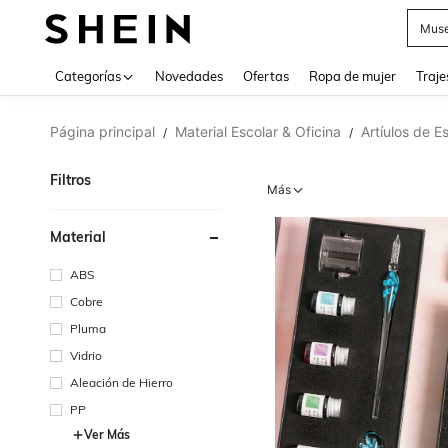
Muse
Categorías
Novedades
Ofertas
Ropa de mujer
Traje
Página principal
Material Escolar & Oficina
Artíulos de E
/
/
Filtros
Más
Material
ABS
Cobre
Pluma
Vidrio
Aleación de Hierro
PP
Ver Más