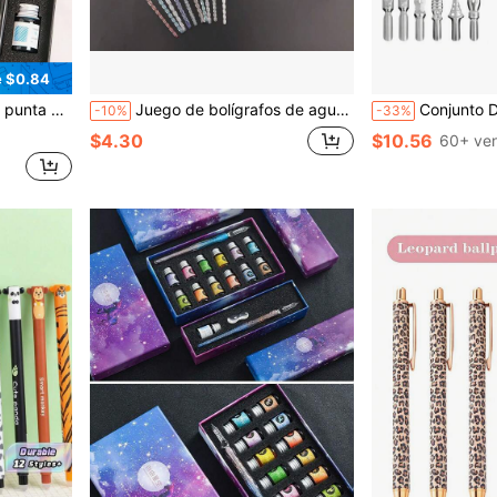
e $0.84
scolares, regalo de cumpleaños, de vuelta a la escuela
Juego de bolígrafos de agua de cristal Starlight, incluye bolígrafo de caligrafía de firma de cristal, tinta y soporte para bolígrafo, regalo ideal para vacaciones o cumpleaños para amantes del arte, vuelta a la escuela
Conjunto De Caligrafía Para Principiantes, Pluma De Ave Y Conjunto De Ti
-10%
-33%
$4.30
$10.56
60+ ve