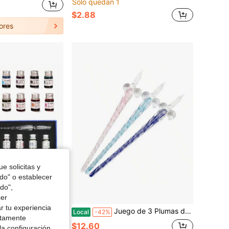
Solo quedan 1
$2.88
ores
e solicitas y
odo" o establecer
do",
Ahorro de $37.47
cer
r tu experiencia
as con 12 tintas de colores, set de caligrafía para arte, escritura, firma, decoración, regalo
Juego de 3 Plumas de Inmersión de Vidrio Hechas a Mano, Plumas de Caligrafía de Cristal de Borosilicato de Alta Calidad para Escribir, Dibujar, Arte Decorativo, Pluma de Firma Regalo para Artistas, Adolescentes, Mujeres y Hombres
Local
-42%
ctamente
$12.60
la configuración