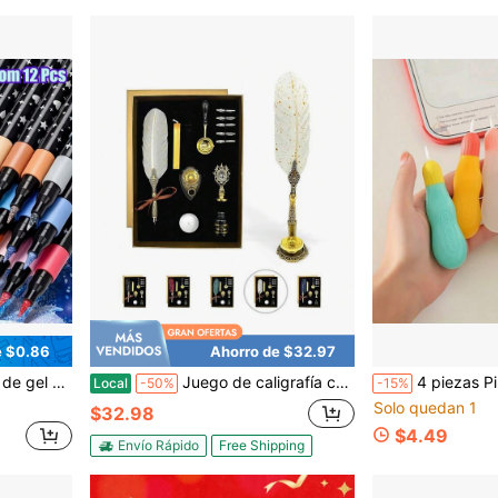
e $0.86
Ahorro de $32.97
a, manualidades DIY, tarjetas de felicitación y bocetos
Juego de caligrafía con pluma de pluma - Juego de pluma de inmersión antigua con 12 sellos de cera del zodíaco, tinta, puntas, soporte para pluma, sobres y papel - Regalo vintage para principiantes (Blanco)
4 piezas Pinceles de agua de gran capacidad, pinceles de agua reutilizables para libros de pintu
Local
-50%
-15%
Solo quedan 1
$32.98
$4.49
Envío Rápido
Free Shipping