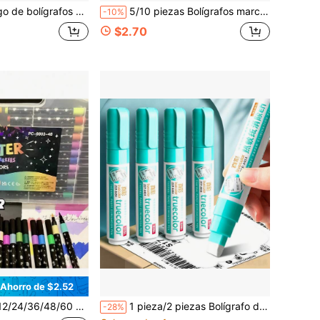
 inmersión de vidrio con tinta fluorescente y soporte para bolígrafo, bolígrafos de cristal de arte para firmas, regalo de negocios de Navidad, bolígrafos de tinta de vidrio básicos, morado
5/10 piezas Bolígrafos marcadores blancos - Tinta neutra - Adecuados para caligrafía, etiquetado, oficina y suministros de arte, creación artística
-10%
$2.70
Ahorro de $2.52
e agua, lápices de purpurina metálica, pinceles delicados de un solo cabezal multicolor para manualidades, adecuados para grafiti, pintura artística, manualidades con purpurina, cuadernos, regalos, etc.
1 pieza/2 piezas Bolígrafo de protección de privacidad - Punta ancha borrable, adecuado para etiquetas de dirección, tarjetas de crédito, facturas telefónicas, etiquetas de envío, cubiertas de tarjetas de identificación, bolígrafo borrador de envío, vuelta a la escuela
-28%