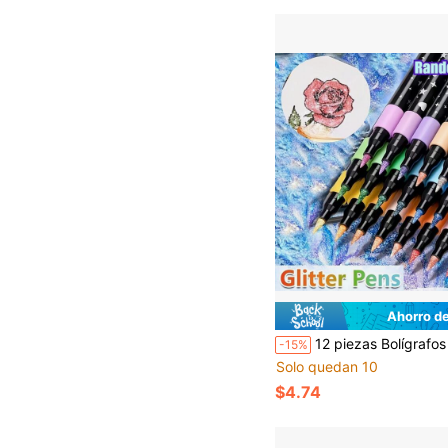
Ahorro d
12 piezas Bolígrafos de gel con purpurina de colores aleatorios, marcadores de acuarela vibrantes, marcadores de arte profesional, adecuados para pintur
-15%
Solo quedan 10
$4.74