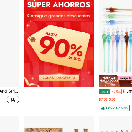
roma atrevido, con tinta negra y funcionamiento real
Pluma de in
Local
-78%
$13.33
Envío Rápido