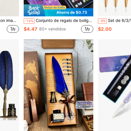
Ahorro de $0.73
os animados lindo
Conjunto de regalo de bolígrafo de cristal con estampado de cielo estrellado, bolígrafo de punta, bolígrafo de regalo de negocios, bolígrafo de punta para que los estudiantes practiquen caligrafía y pintura, premio escolar, regalo de cumpleaños para compañeros de clase
Set de 6/3/1 piezas de bolígrafos con estampado de leopardo lindo 2026, con diseño de clic y Body de bol
-14%
-9%
$4.47
$2.00
60+ vendidos