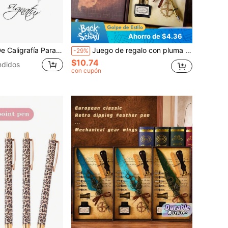
Ahorro de $4.36
nta, Plumas Elegantes Con Tinta Negra Y 11 Puntas Para Letras, Dibujos, Escritura En Diario, Firmar, Invitaciones
Juego de regalo con pluma de caligrafía, sello de lacre y sello | Juego de pluma de caligrafía con pluma de ave y engranaje mecánico | Suministros de escritura con tinta para diarios, bodas, Navidad
-29%
$10.74
ndidos
con cupón