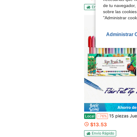
de tu navegador, 
Envío Rápido
sobre las cookies
"Administrar coo
Administrar 
Ahorro de
15 piezas Juego de plumas caligráficas, plumas de pincel, plumas de punta fina (0.4 mm) de colores surtidos, plumas de punta de fieltro, marcadores de pince
Local
-76%
$13.53
Envío Rápido