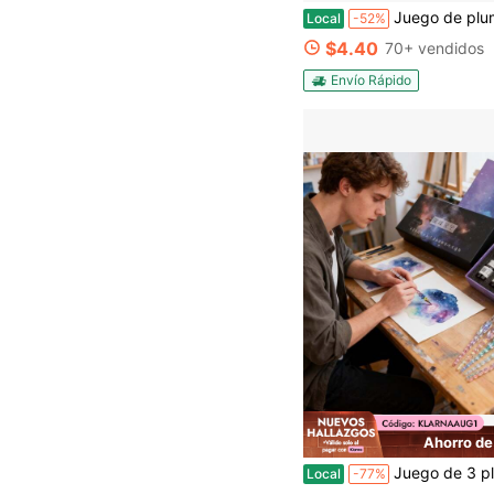
Juego de pluma de pluma grabada retro, juego de pluma de pluma brillante, pluma de caligrafía, base de pie, adecuado para f
Local
-52%
$4.40
70+ vendidos
Envío Rápido
Ahorro de
Juego de 3 plumas de inmersión (s
Local
-77%